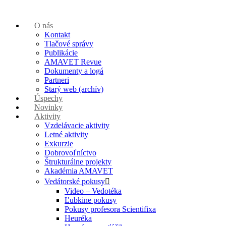
O nás
Kontakt
Tlačové správy
Publikácie
AMAVET Revue
Dokumenty a logá
Partneri
Starý web (archív)
Úspechy
Novinky
Aktivity
Vzdelávacie aktivity
Letné aktivity
Exkurzie
Dobrovoľníctvo
Štrukturálne projekty
Akadémia AMAVET
Vedátorské pokusy
Video – Vedotéka
Ľubkine pokusy
Pokusy profesora Scientifixa
Heuréka