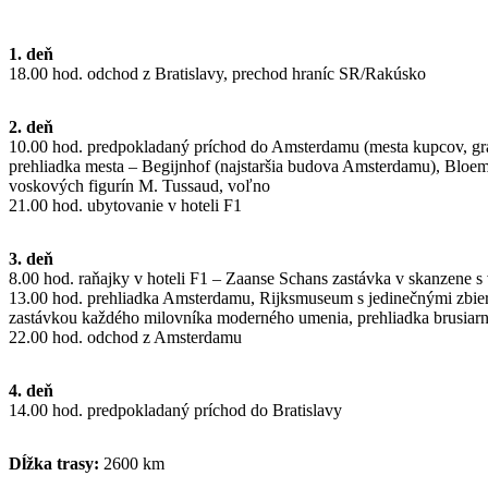
1. deň
18.00 hod. odchod z Bratislavy, prechod hraníc SR/Rakúsko
2. deň
10.00 hod. predpokladaný príchod do Amsterdamu (mesta kupcov, grac
prehliadka mesta – Begijnhof (najstaršia budova Amsterdamu), Blo
voskových figurín M. Tussaud, voľno
21.00 hod. ubytovanie v hoteli F1
3. deň
8.00 hod. raňajky v hoteli F1 – Zaanse Schans zastávka v skanzene s
13.00 hod. prehliadka Amsterdamu, Rijksmuseum s jedinečnými zbie
zastávkou každého milovníka moderného umenia, prehliadka brusiarn
22.00 hod. odchod z Amsterdamu
4. deň
14.00 hod. predpokladaný príchod do Bratislavy
Dĺžka trasy:
2600 km