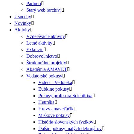
Partneri
Starý web (archív)
Úspechy
Novinky
Aktivity
Vzdelávacie aktivity
Letné aktivity
Exkurzie
Dobrovoľníctvo
Štrukturálne projekty
Akadémia AMAVET
Vedátorské pokusy
Video – Vedotéka
Ľubkine pokusy
Pokusy profesora Scientifixa
Heuréka
Hravý amaveťáčik
Miškove pokusy
História slovenských fyzikov
Ďalšie pokusy malých debrujárov