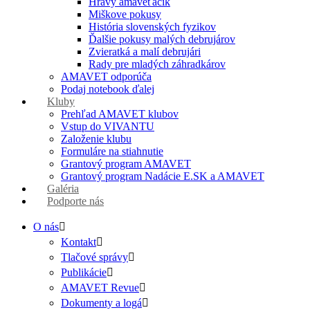
Hravý amaveťáčik
Miškove pokusy
História slovenských fyzikov
Ďalšie pokusy malých debrujárov
Zvieratká a malí debrujári
Rady pre mladých záhradkárov
AMAVET odporúča
Podaj notebook ďalej
Kluby
Prehľad AMAVET klubov
Vstup do VIVANTU
Založenie klubu
Formuláre na stiahnutie
Grantový program AMAVET
Grantový program Nadácie E.SK a AMAVET
Galéria
Podporte nás
O nás
Kontakt
Tlačové správy
Publikácie
AMAVET Revue
Dokumenty a logá