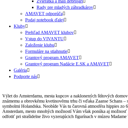
Zvieratká a malí debrujári
Rady pre mladých záhradkárov
AMAVET odporúča
Podaj notebook ďalej
Kluby
Prehľad AMAVET klubov
Vstup do VIVANTU
Založenie klubu
Formuláre na stiahnutie
Grantový program AMAVET
Grantový program Nadácie E.SK a AMAVET
Galéria
Podporte nás
Výlet do Amsterdamu, mesta kupcov a naklonených štítových domov 
známemu a obrovkému kvetinovému trhu či vďaka Zaanse Schans – ska
symbolmi Holandska. Neobíde Vás tu čarovná atmosféra hippies zo 60.
Amsterdam, mesto mnohých možností Vám však ponúka aj možnosť p
odfotiť pri strašidelne živo vyzerajúcich figurínach v múzeu Madame