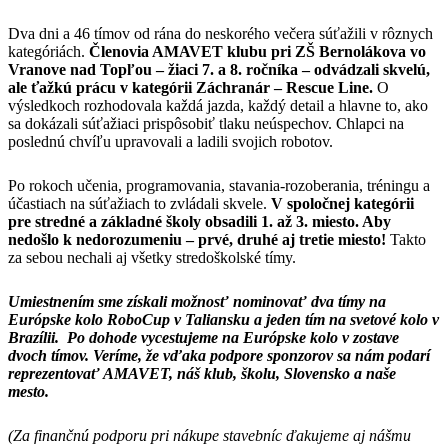
Dva dni a 46 tímov od rána do neskorého večera súťažili v rôznych
kategóriách.
Členovia AMAVET klubu pri ZŠ Bernolákova vo
Vranove nad Topľou – žiaci 7. a 8. ročníka – odvádzali skvelú,
ale ťažkú prácu v kategórii Záchranár – Rescue Line.
O
výsledkoch rozhodovala každá jazda, každý detail a hlavne to, ako
sa dokázali súťažiaci prispôsobiť tlaku neúspechov. Chlapci na
poslednú chvíľu upravovali a ladili svojich robotov.
Po rokoch učenia, programovania, stavania-rozoberania, tréningu a
účastiach na súťažiach to zvládali skvele.
V spoločnej kategórii
pre stredné a základné školy obsadili 1. až 3. miesto. Aby
nedošlo k nedorozumeniu – prvé, druhé aj tretie miesto!
Takto
za sebou nechali aj všetky stredoškolské tímy.
Umiestnením sme získali možnosť nominovať dva tímy na
Európske kolo RoboCup v Taliansku a jeden tím na svetové kolo v
Brazílii. Po dohode vycestujeme na Európske kolo v zostave
dvoch tímov. Veríme, že vďaka podpore sponzorov sa nám podarí
reprezentovať AMAVET, náš klub, školu, Slovensko a naše
mesto.
(Za finančnú podporu pri nákupe stavebníc ďakujeme aj nášmu