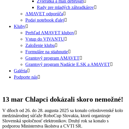
Zvieratká a malí debrujári
Rady pre mladých záhradkárov
AMAVET odporúča
Podaj notebook ďalej
Kluby
Prehľad AMAVET klubov
Vstup do VIVANTU
Založenie klubu
Formuláre na stiahnutie
Grantový program AMAVET
Grantový program Nadácie E.SK a AMAVET
Galéria
Podporte nás
13 mar
Chlapci dokázali skoro nemožné!
V dňoch od 26. do 28. augusta 2025 sa konalo celoslovenské kolo
medzinárodnej súťaže RoboCup Slovakia, ktorú organizuje
Slovenská spoločnosť elektronikov. Druhý rok sa konalo s
podporou Ministerstva školstva a CVTI SR.