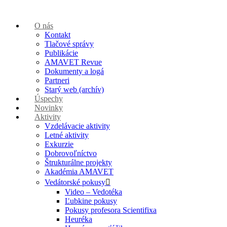
O nás
Kontakt
Tlačové správy
Publikácie
AMAVET Revue
Dokumenty a logá
Partneri
Starý web (archív)
Úspechy
Novinky
Aktivity
Vzdelávacie aktivity
Letné aktivity
Exkurzie
Dobrovoľníctvo
Štrukturálne projekty
Akadémia AMAVET
Vedátorské pokusy
Video – Vedotéka
Ľubkine pokusy
Pokusy profesora Scientifixa
Heuréka