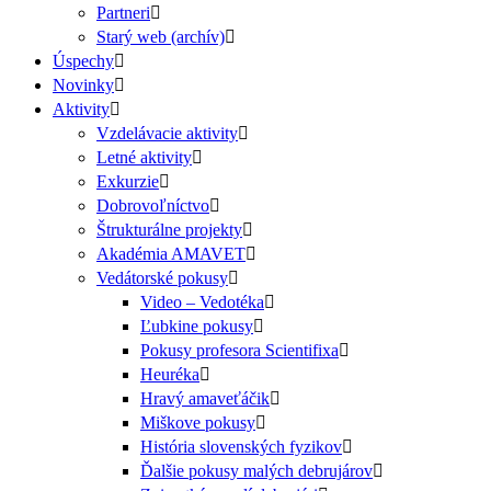
Partneri
Starý web (archív)
Úspechy
Novinky
Aktivity
Vzdelávacie aktivity
Letné aktivity
Exkurzie
Dobrovoľníctvo
Štrukturálne projekty
Akadémia AMAVET
Vedátorské pokusy
Video – Vedotéka
Ľubkine pokusy
Pokusy profesora Scientifixa
Heuréka
Hravý amaveťáčik
Miškove pokusy
História slovenských fyzikov
Ďalšie pokusy malých debrujárov