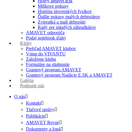
Hravý amaveťáčik
Miškove pokusy
História slovenských fyzikov
Ďalšie pokusy malých debrujárov
Zvieratká a malí debrujári
Rady pre mladých záhradkárov
AMAVET odporúča
Podaj notebook ďalej
Kluby
Prehľad AMAVET klubov
Vstup do VIVANTU
Založenie klubu
Formuláre na stiahnutie
Grantový program AMAVET
Grantový program Nadácie E.SK a AMAVET
Galéria
Podporte nás
O nás
Kontakt
Tlačové správy
Publikácie
AMAVET Revue
Dokumenty a logá