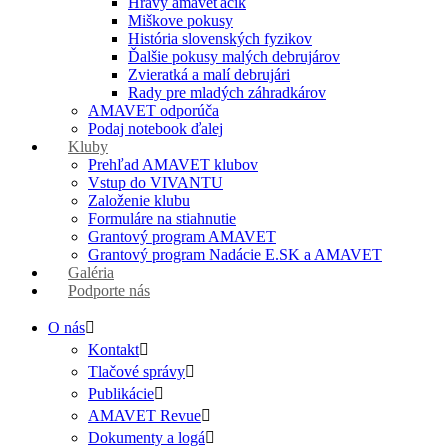
Hravý amaveťáčik
Miškove pokusy
História slovenských fyzikov
Ďalšie pokusy malých debrujárov
Zvieratká a malí debrujári
Rady pre mladých záhradkárov
AMAVET odporúča
Podaj notebook ďalej
Kluby
Prehľad AMAVET klubov
Vstup do VIVANTU
Založenie klubu
Formuláre na stiahnutie
Grantový program AMAVET
Grantový program Nadácie E.SK a AMAVET
Galéria
Podporte nás
O nás
Kontakt
Tlačové správy
Publikácie
AMAVET Revue
Dokumenty a logá