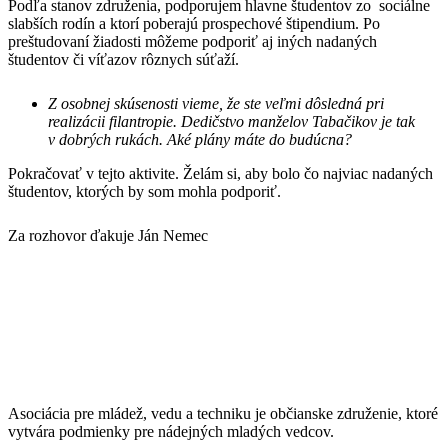
Podľa stanov združenia, podporujem hlavne študentov zo sociálne
slabších rodín a ktorí poberajú prospechové štipendium. Po
preštudovaní žiadosti môžeme podporiť aj iných nadaných
študentov či víťazov rôznych súťaží.
Z osobnej skúsenosti vieme, že ste veľmi dôsledná pri
realizácii filantropie. Dedičstvo manželov Tabačikov je tak
v dobrých rukách. Aké plány máte do budúcna?
Pokračovať v tejto aktivite. Želám si, aby bolo čo najviac nadaných
študentov, ktorých by som mohla podporiť.
Za rozhovor ďakuje Ján Nemec
Asociácia pre mládež, vedu a techniku je občianske združenie, ktoré
vytvára podmienky pre nádejných mladých vedcov.