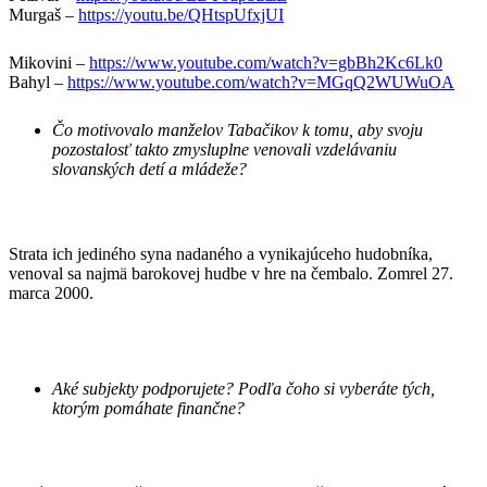
Murgaš –
https://youtu.be/QHtspUfxjUI
Mikovini –
https://www.youtube.com/watch?v=gbBh2Kc6Lk0
Bahyl –
https://www.youtube.com/watch?v=MGqQ2WUWuOA
Čo motivovalo manželov Tabačikov k tomu, aby svoju
pozostalosť takto zmysluplne venovali vzdelávaniu
slovanských detí a mládeže?
Strata ich jediného syna nadaného a vynikajúceho hudobníka,
venoval sa najmä barokovej hudbe v hre na čembalo. Zomrel 27.
marca 2000.
Aké subjekty podporujete? Podľa čoho si vyberáte tých,
ktorým pomáhate finančne?