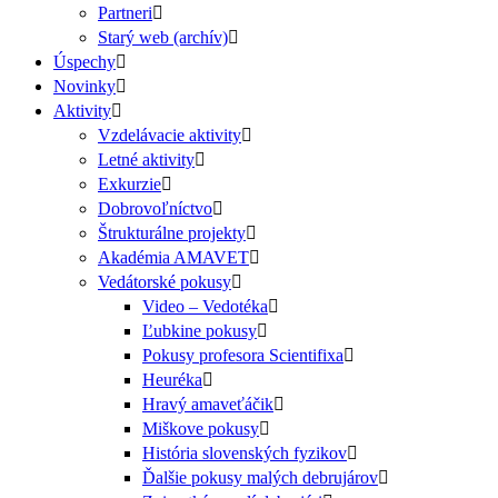
Partneri
Starý web (archív)
Úspechy
Novinky
Aktivity
Vzdelávacie aktivity
Letné aktivity
Exkurzie
Dobrovoľníctvo
Štrukturálne projekty
Akadémia AMAVET
Vedátorské pokusy
Video – Vedotéka
Ľubkine pokusy
Pokusy profesora Scientifixa
Heuréka
Hravý amaveťáčik
Miškove pokusy
História slovenských fyzikov
Ďalšie pokusy malých debrujárov