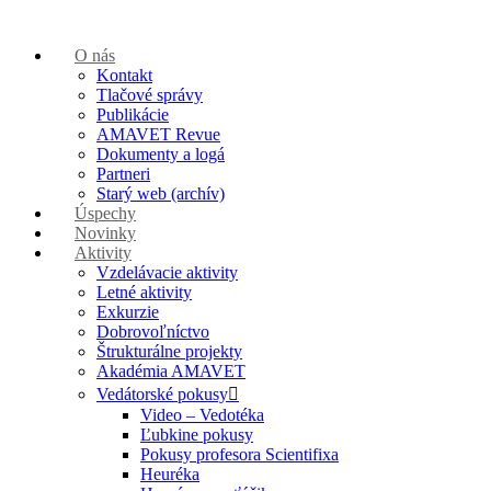
O nás
Kontakt
Tlačové správy
Publikácie
AMAVET Revue
Dokumenty a logá
Partneri
Starý web (archív)
Úspechy
Novinky
Aktivity
Vzdelávacie aktivity
Letné aktivity
Exkurzie
Dobrovoľníctvo
Štrukturálne projekty
Akadémia AMAVET
Vedátorské pokusy
Video – Vedotéka
Ľubkine pokusy
Pokusy profesora Scientifixa
Heuréka