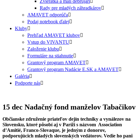
Zvieratká a malí debrujári
Rady pre mladých záhradkárov
AMAVET odporúča
Podaj notebook ďalej
Kluby
Prehľad AMAVET klubov
Vstup do VIVANTU
Založenie klubu
Formuláre na stiahnutie
Grantový program AMAVET
Grantový program Nadácie E.SK a AMAVET
Galéria
Podporte nás
15 dec
Nadačný fond manželov Tabačikov
Občianske združenie priateľov dejín techniky a vynálezov na
Slovensku, ktoré pôsobí aj v Paríži s názvom Association
d’Amitié, Franco-Slovaque, je jedným z donorov,
podporujúcich mladých slovenských vedátorov. Vedie ho pani