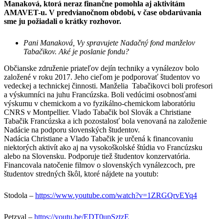
Manaková, ktorá neraz finančne pomohla aj aktivitám
AMAVET-u. V predvianočnom období, v čase obdarúvania
sme ju požiadali o krátky rozhovor.
Pani Manaková, Vy spravujete Nadačný fond manželov
Tabačikov. Aké je poslanie fondu?
Občianske združenie priateľov dejín techniky a vynálezov bolo
založené v roku 2017. Jeho cieľom je podporovať študentov vo
vedeckej a technickej činnosti. Manželia Tabačikovci boli profesori
a výskumníci na juhu Francúzska. Boli vedúcimi osobnosťami
výskumu v chemickom a vo fyzikálno-chemickom laboratóriu
CNRS v Montpellier. Vlado Tabačik bol Slovák a Christiane
Tabačik Francúzska a ich pozostalosť bola venovaná na založenie
Nadácie na podporu slovenských študentov.
Nadácia Christiane a Vlado Tabačik je určená k financovaniu
niektorých aktivít ako aj na vysokoškolské štúdia vo Francúzsku
alebo na Slovensku. Podporuje tiež študentov konzervatória.
Financovala natočenie filmov o slovenských vynálezcoch, pre
študentov stredných škôl, ktoré nájdete na youtub:
Stodola –
https://www.youtube.com/watch?v=1ZRGQrvEYq4
Petzval –
https://youtu.be/EDT0upSztzE