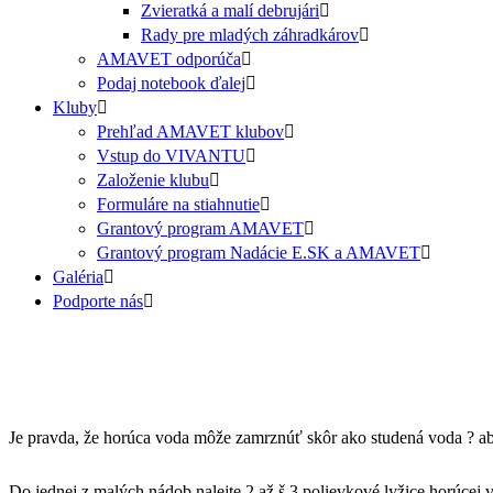
Zvieratká a malí debrujári
Rady pre mladých záhradkárov
AMAVET odporúča
Podaj notebook ďalej
Kluby
Prehľad AMAVET klubov
Vstup do VIVANTU
Založenie klubu
Formuláre na stiahnutie
Grantový program AMAVET
Grantový program Nadácie E.SK a AMAVET
Galéria
Podporte nás
Je pravda, že horúca voda môže zamrznúť skôr ako studená voda ? ab
Do jednej z malých nádob nalejte 2 až š 3 polievkové lyžice horúcej 