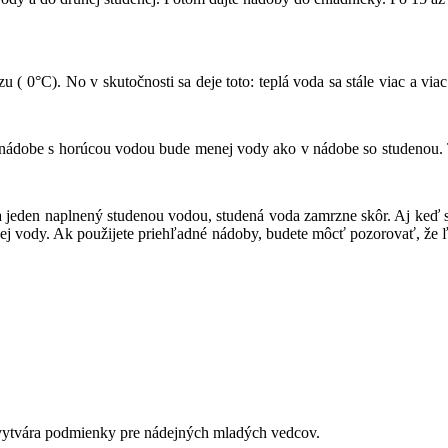
zu ( 0°C). No v skutočnosti sa deje toto: teplá voda sa stále viac a v
nádobe s horúcou vodou bude menej vody ako v nádobe so studenou. Ta
a jeden naplnený studenou vodou, studená voda zamrzne skôr. Aj keď sa
ej vody. Ak použijete priehľadné nádoby, budete môcť pozorovať, že 
é vytvára podmienky pre nádejných mladých vedcov.