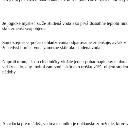
Je logické myslieť si, že studená voda ako prvá dosiahne teplotu mra
skôr zmenší svoj objem.
Samozrejme sa počas ochladzovania odparovanie zmenšuje, avšak v 
že kedysi horúca voda zamrzne skôr ako studená voda.
Naproti tomu, ak do chladničky vložíte jeden pohár naplnený teplou 
veľký na to, aby mohol zamrznúť skôr ako trošku väčší objem studen
nádoby.
Asociácia pre mládež, vedu a techniku je občianske združenie, ktor