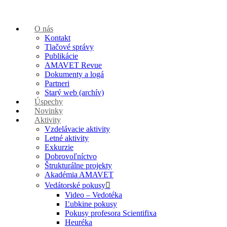
O nás
Kontakt
Tlačové správy
Publikácie
AMAVET Revue
Dokumenty a logá
Partneri
Starý web (archív)
Úspechy
Novinky
Aktivity
Vzdelávacie aktivity
Letné aktivity
Exkurzie
Dobrovoľníctvo
Štrukturálne projekty
Akadémia AMAVET
Vedátorské pokusy
Video – Vedotéka
Ľubkine pokusy
Pokusy profesora Scientifixa
Heuréka