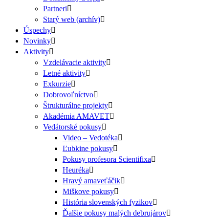
Partneri
Starý web (archív)
Úspechy
Novinky
Aktivity
Vzdelávacie aktivity
Letné aktivity
Exkurzie
Dobrovoľníctvo
Štrukturálne projekty
Akadémia AMAVET
Vedátorské pokusy
Video – Vedotéka
Ľubkine pokusy
Pokusy profesora Scientifixa
Heuréka
Hravý amaveťáčik
Miškove pokusy
História slovenských fyzikov
Ďalšie pokusy malých debrujárov