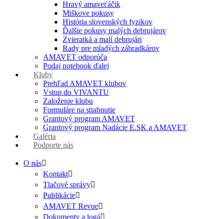
Hravý amaveťáčik
Miškove pokusy
História slovenských fyzikov
Ďalšie pokusy malých debrujárov
Zvieratká a malí debrujári
Rady pre mladých záhradkárov
AMAVET odporúča
Podaj notebook ďalej
Kluby
Prehľad AMAVET klubov
Vstup do VIVANTU
Založenie klubu
Formuláre na stiahnutie
Grantový program AMAVET
Grantový program Nadácie E.SK a AMAVET
Galéria
Podporte nás
O nás
Kontakt
Tlačové správy
Publikácie
AMAVET Revue
Dokumenty a logá