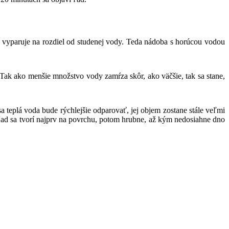
iac vyparuje na rozdiel od studenej vody. Teda nádoba s horúcou vodou
k ako menšie množstvo vody zamŕza skôr, ako väčšie, tak sa stane,
 teplá voda bude rýchlejšie odparovať, jej objem zostane stále veľmi
ľad sa tvorí najprv na povrchu, potom hrubne, až kým nedosiahne dno