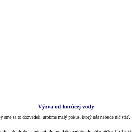
Výzva od horúcej vody
y sme sa to dozvedeli, urobme malý pokus, ktorý nás nebude nič stáť.
vody a do druhej studenej. Potom dajte nádoby do chladničky. Po 15 až