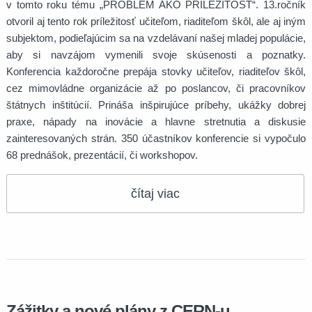
v tomto roku tému „PROBLÉM AKO PRÍLEŽITOSŤ“. 13.ročník
otvoril aj tento rok príležitosť učiteľom, riaditeľom škôl, ale aj iným
subjektom, podieľajúcim sa na vzdelávaní našej mladej populácie,
aby si navzájom vymenili svoje skúsenosti a poznatky.
Konferencia každoročne prepája stovky učiteľov, riaditeľov škôl,
cez mimovládne organizácie až po poslancov, či pracovníkov
štátnych inštitúcií. Prináša inšpirujúce príbehy, ukážky dobrej
praxe, nápady na inovácie a hlavne stretnutia a diskusie
zainteresovaných strán. 350 účastníkov konferencie si vypočulo
68 prednášok, prezentácií, či workshopov.
čítaj viac
Zážitky a nové plány z CERN-u