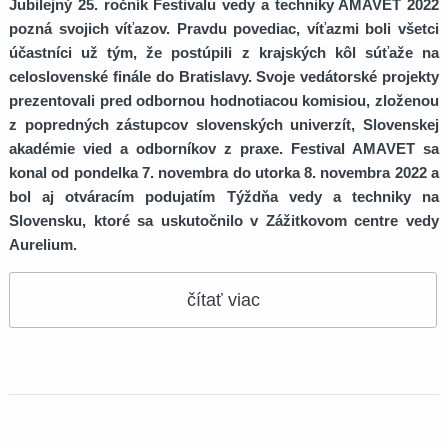
Jubilejný 25. ročník Festivalu vedy a techniky AMAVET 2022
pozná svojich víťazov. Pravdu povediac, víťazmi boli všetci
účastníci už tým, že postúpili z krajských kôl súťaže na
celoslovenské finále do Bratislavy. Svoje vedátorské projekty
prezentovali pred odbornou hodnotiacou komisiou, zloženou
z popredných zástupcov slovenských univerzít, Slovenskej
akadémie vied a odborníkov z praxe. Festival AMAVET sa
konal od pondelka 7. novembra do utorka 8. novembra 2022 a
bol aj otváracím podujatím Týždňa vedy a techniky na
Slovensku, ktoré sa uskutočnilo v Zážitkovom centre vedy
Aurelium.
čítať viac