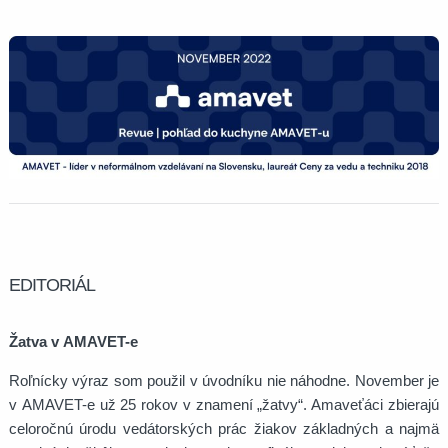
EDITORIÁL
Žatva v AMAVET-e
Roľnícky výraz som použil v úvodníku nie náhodne. November je
v AMAVET-e už 25 rokov v znamení „žatvy“. Amaveťáci zbierajú
celoročnú úrodu vedátorských prác žiakov základných a najmä