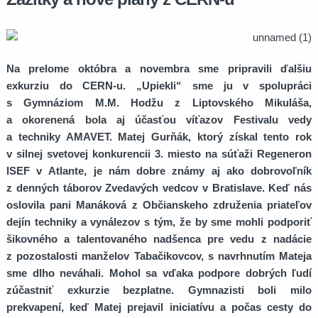
Na prelome októbra a novembra sme pripravili ďalšiu
exkurziu do CERN-u. „Upiekli“ sme ju v spolupráci
s Gymnáziom M.M. Hodžu z Liptovského Mikuláša,
a okorenená bola aj účasťou víťazov Festivalu vedy
a techniky AMAVET. Matej Gurňák, ktorý získal tento rok
v silnej svetovej konkurencii 3. miesto na súťaži Regeneron
ISEF v Atlante, je nám dobre známy aj ako dobrovoľník
z denných táborov Zvedavých vedcov v Bratislave. Keď nás
oslovila pani Manáková z Občianskeho združenia priateľov
dejín techniky a vynálezov s tým, že by sme mohli podporiť
šikovného a talentovaného nadšenca pre vedu z nadácie
z pozostalosti manželov Tabačikovcov, s navrhnutím Mateja
sme dlho neváhali. Mohol sa vďaka podpore dobrých ľudí
zúčastniť exkurzie bezplatne. Gymnazisti boli milo
prekvapení, keď Matej prejavil iniciatívu a počas cesty do