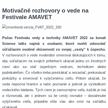
Motivačné rozhovory o vede na
Festivale AMAVET
Počas Festivalu vedy a techniky AMAVET 2022 sa konali
Science talks najmä s osobami, ktoré mohli odovzdať
súťažiacim osobné skúsenosti zo svojej „cesty“ k úspechu.
V rozhovoroch o vede moderátor smeroval diskutujúcich k tomu,
aby súťažiacim na svojich príbehoch ukázali jednu zo životných
ciest ako sa stať úspešným vedcom, technikom alebo
podnikateľom. Čo všetko treba preskákať a nezastať, prekonávať
prekážky a smerovať k vytýčenému cieľu. Pritom ukázali, že
veda nepozná hranice a naše poznanie a pokrok je výsledkom
vedeckého bádania. Tých ciest je samozrejme veľa, každá je iná
a rôznorodá, ale v jednom sú tie cesty rovnaké – dosiahnutie
vytýčeného cieľa, prípadne ešte viac ako sme na začiatku
očakávali.