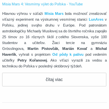
Misia Mars 4: Vesmírny výlet do Poľska - YouTube
Hlavnou výhrou v súťaži
Misia Mars
bola možnosť zrealizovať
víťazný experiment na výskumnej vesmírnej stanici
LunAres
v
Poľsku, jedinej svojho druhu v Európe. Pod patronátom
astrobiologičky Michaely Musilovej sa do štvrtého ročníka zapojilo
25 tímov zo 16 rôznych škôl z celého Slovenska, vyše 100
študentov a učiteľov. Žiaci tercie na gymnáziu
Grösslingova,
Martin Pistovčák, Marián Kovaľ
a
Michal
Haverlík
, vyhrali s projektom
Od pôdy k palivu
pod vedením
učiteľky
Petry Kořanovej
. Ako víťazi vyrazili za vedou a
technikou do Poľska v posledný októbrový týždeň.
čítaj viac