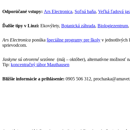
Odporúčané vstupy:
Ars Electronica
,
Soľná baňa
,
Veľká ľadová ja
Ďalšie tipy v Linzi:
Ekovýlety,
Botanická záhrada
,
Biologiezentrum
Ars Electronica
ponúka
špeciálne programy pre školy
v jednotlivých 
sprievodcom.
Jaskyne sú otvorené sezónne
(máj – október), alternatívne možnosť n
Tip:
koncentračný tábor Mauthausen
Bližšie informácie a prihlásenie:
0905 506 312, prochaska@amavet