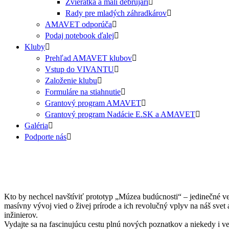
Zvieratká a malí debrujári
Rady pre mladých záhradkárov
AMAVET odporúča
Podaj notebook ďalej
Kluby
Prehľad AMAVET klubov
Vstup do VIVANTU
Založenie klubu
Formuláre na stiahnutie
Grantový program AMAVET
Grantový program Nadácie E.SK a AMAVET
Galéria
Podporte nás
Kto by nechcel navštíviť prototyp „Múzea budúcnosti“ – jedinečné ve
masívny vývoj vied o živej prírode a ich revolučný vplyv na náš svet 
inžinierov.
Vydajte sa na fascinujúcu cestu plnú nových poznatkov a niekedy i v