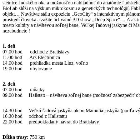
sietnice ľudského oka a možnosťou nahliadnuť do anatómie ľudskéh
BioLab slúži na výskum mikrokozmu a genetických technológií, FabL
objekt… Navštívte stálu expozíciu „GeoCity“ s interaktívnym pláno
prostredí človeka a zažite úchvatnú 3D show „Deep Space“… A ak to 
mesto kultúry a návštevou soľnej bane, Veľkej ľadovej jaskyne či Mam
nezabudnete !
1. deň
07.00 hod odchod z Bratislavy
11.00 hod Ars Electronica
14.00 hod prehliadka mesta Linz, voľno
19.00 hod ubytovanie
2. deň
07.00 hod raňajky
09.00 hod Hallstatt – návšteva soľnej bane (možnosť zabezpečiť o
14.30 hod Veľká ľadová jaskyňa alebo Mamutia jaskyňa (podľa vý
16.30 hod odchod z Hallstattu
22.00 hod predpokladaný návrat do Bratislavy
Dĺžka trasy:
750 km