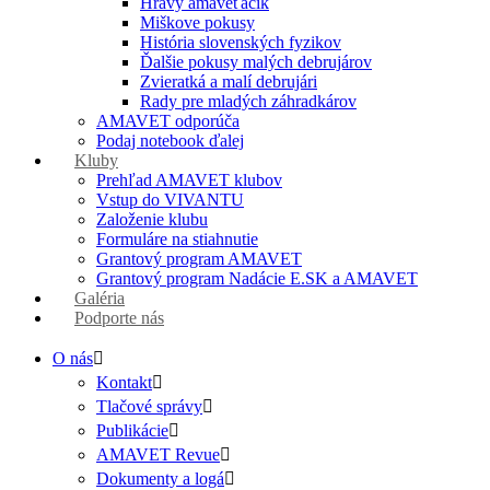
Hravý amaveťáčik
Miškove pokusy
História slovenských fyzikov
Ďalšie pokusy malých debrujárov
Zvieratká a malí debrujári
Rady pre mladých záhradkárov
AMAVET odporúča
Podaj notebook ďalej
Kluby
Prehľad AMAVET klubov
Vstup do VIVANTU
Založenie klubu
Formuláre na stiahnutie
Grantový program AMAVET
Grantový program Nadácie E.SK a AMAVET
Galéria
Podporte nás
O nás
Kontakt
Tlačové správy
Publikácie
AMAVET Revue
Dokumenty a logá