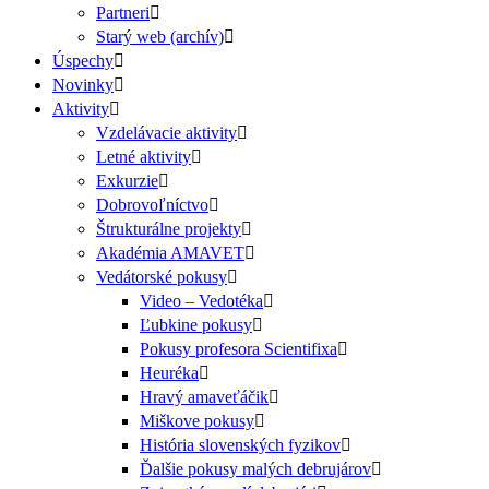
Partneri
Starý web (archív)
Úspechy
Novinky
Aktivity
Vzdelávacie aktivity
Letné aktivity
Exkurzie
Dobrovoľníctvo
Štrukturálne projekty
Akadémia AMAVET
Vedátorské pokusy
Video – Vedotéka
Ľubkine pokusy
Pokusy profesora Scientifixa
Heuréka
Hravý amaveťáčik
Miškove pokusy
História slovenských fyzikov
Ďalšie pokusy malých debrujárov