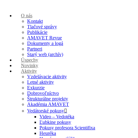
O nás
Kontakt
Tlačové správy
Publikácie
AMAVET Revue
Dokumenty a logá
Partneri
Starý web (archív)
Úspechy
Novinky
Aktivity
Vzdelávacie aktivity
Letné aktivity
Exkurzie
Dobrovoľníctvo
Štrukturálne projekty
Akadémia AMAVET
Vedátorské pokusy
Video – Vedotéka
Ľubkine pokusy
Pokusy profesora Scientifixa
Heuréka