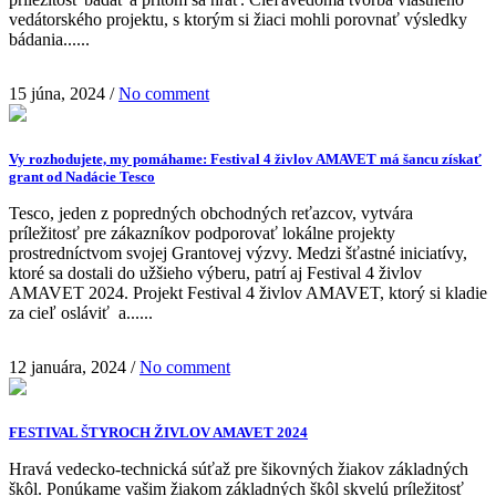
vedátorského projektu, s ktorým si žiaci mohli porovnať výsledky
bádania......
15 júna, 2024
/
No comment
Vy rozhodujete, my pomáhame: Festival 4 živlov AMAVET má šancu získať
grant od Nadácie Tesco
Tesco, jeden z popredných obchodných reťazcov, vytvára
príležitosť pre zákazníkov podporovať lokálne projekty
prostredníctvom svojej Grantovej výzvy. Medzi šťastné iniciatívy,
ktoré sa dostali do užšieho výberu, patrí aj Festival 4 živlov
AMAVET 2024. Projekt Festival 4 živlov AMAVET, ktorý si kladie
za cieľ osláviť a......
12 januára, 2024
/
No comment
FESTIVAL ŠTYROCH ŽIVLOV AMAVET 2024
Hravá vedecko-technická súťaž pre šikovných žiakov základných
škôl. Ponúkame vašim žiakom základných škôl skvelú príležitosť