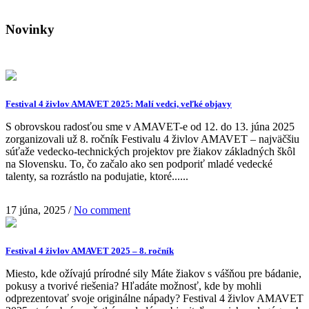
Novinky
Festival 4 živlov AMAVET 2025: Malí vedci, veľké objavy
S obrovskou radosťou sme v AMAVET-e od 12. do 13. júna 2025
zorganizovali už 8. ročník Festivalu 4 živlov AMAVET – najväčšiu
súťaže vedecko-technických projektov pre žiakov základných škôl
na Slovensku. To, čo začalo ako sen podporiť mladé vedecké
talenty, sa rozrástlo na podujatie, ktoré......
17 júna, 2025
/
No comment
Festival 4 živlov AMAVET 2025 – 8. ročník
Miesto, kde ožívajú prírodné sily Máte žiakov s vášňou pre bádanie,
pokusy a tvorivé riešenia? Hľadáte možnosť, kde by mohli
odprezentovať svoje originálne nápady? Festival 4 živlov AMAVET