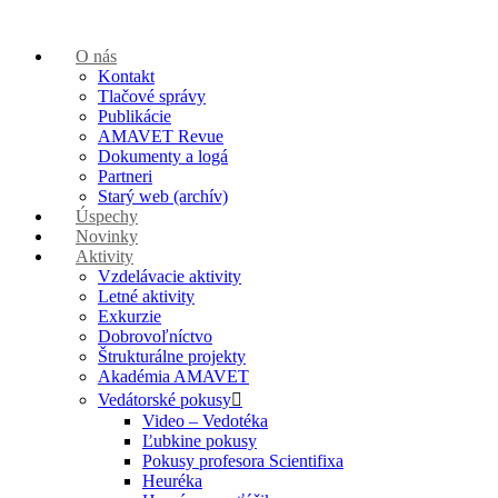
O nás
Kontakt
Tlačové správy
Publikácie
AMAVET Revue
Dokumenty a logá
Partneri
Starý web (archív)
Úspechy
Novinky
Aktivity
Vzdelávacie aktivity
Letné aktivity
Exkurzie
Dobrovoľníctvo
Štrukturálne projekty
Akadémia AMAVET
Vedátorské pokusy
Video – Vedotéka
Ľubkine pokusy
Pokusy profesora Scientifixa
Heuréka