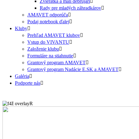
Zvieratká a malí debrujári
Rady pre mladých záhradkárov
AMAVET odporúča
Podaj notebook ďalej
Kluby
Prehľad AMAVET klubov
Vstup do VIVANTU
Založenie klubu
Formuláre na stiahnutie
Grantový program AMAVET
Grantový program Nadácie E.SK a AMAVET
Galéria
Podporte nás