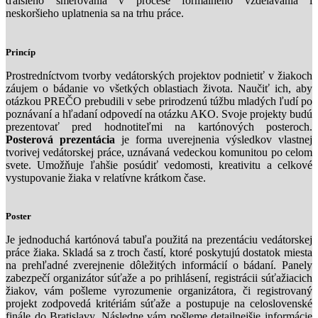
ďalšieho smerovania v procese formálneho vzdelávania i
neskoršieho uplatnenia sa na trhu práce.
Princíp
Prostredníctvom tvorby vedátorských projektov podnietiť v žiakoch
záujem o bádanie vo všetkých oblastiach života. Naučiť ich, aby
otázkou PREČO prebudili v sebe prirodzenú túžbu mladých ľudí po
poznávaní a hľadaní odpovedí na otázku AKO. Svoje projekty budú
prezentovať pred hodnotiteľmi na kartónových posteroch.
Posterová prezentácia
je forma uverejnenia výsledkov vlastnej
tvorivej vedátorskej práce, uznávaná vedeckou komunitou po celom
svete. Umožňuje ľahšie posúdiť vedomosti, kreativitu a celkové
vystupovanie žiaka v relatívne krátkom čase.
Poster
Je jednoduchá kartónová tabuľa použitá na prezentáciu vedátorskej
práce žiaka. Skladá sa z troch častí, ktoré poskytujú dostatok miesta
na prehľadné zverejnenie dôležitých informácií o bádaní. Panely
zabezpečí organizátor súťaže a po prihlásení, registrácii súťažiacich
žiakov, vám pošleme vyrozumenie organizátora, či registrovaný
projekt zodpovedá kritériám súťaže a postupuje na celoslovenské
finále do Bratislavy. Následne vám pošleme detailnejšie informácie