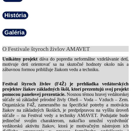
História
Galéria
O Festivale štyroch živlov AMAVET
Unikátny projekt
dáva do popredia neformálne vzdelávanie detí,
motivuje deti orientovať sa na skutočné hodnoty okolo nás a
zábavnou formou približuje žiakom vedu a techniku.
Festival štyroch živlov (F4Ž) je prehliadka vedátorských
projektov žiakov základných škôl, ktorí prezentujú svoj projekt
pomocou panelovej prezentácie.
Nosnou témou hravej vedátorskej
súťaže sú základné prírodné živly Oheň – Voda – Vzduch – Zem.
Organizácia F4Ž, zameraného na špecifické potreby a motiváciu
žiakov na základných školách, je predprípravou na vyššiu úroveň
súťaže – na Festival vedy a techniky AMAVET. Podujatie bude
jedinečné svojím charakterom, nakoľko umožní vyzdvihnúť
vedátorskú aktivitu žiakov, ktorá je motivačným nástrojom ich