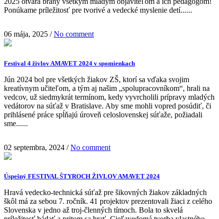
2025 otvára brány všetkým mladým objaviteľom a ich pedagógom!
Ponúkame príležitosť pre tvorivé a vedecké myslenie detí......
06 mája, 2025
/
No comment
Festival 4 živlov AMAVET 2024 v spomienkach
Jún 2024 bol pre všetkých žiakov ZŠ, ktorí sa vďaka svojim
kreatívnym učiteľom, a tým aj našim „spolupracovníkom“, hrali na
vedcov, už siedmykrát termínom, kedy vyvrcholili prípravy mladých
vedátorov na súťaž v Bratislave. Aby sme mohli vopred posúdiť, či
prihlásené práce spĺňajú úroveň celoslovenskej súťaže, požiadali
sme......
02 septembra, 2024
/
No comment
Úspešný FESTIVAL ŠTYROCH ŽIVLOV AMAVET 2024
Hravá vedecko-technická súťaž pre šikovných žiakov základných
škôl má za sebou 7. ročník. 41 projektov prezentovali žiaci z celého
Slovenska v jedno až troj-členných tímoch. Bola to skvelá
príležitosť bádať a pritom sa hrať. Cieľavedomá tvorba vlastného