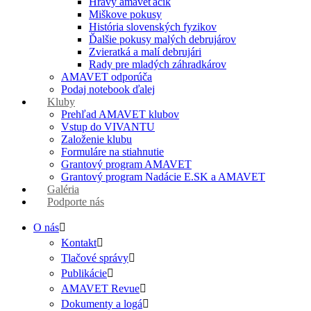
Hravý amaveťáčik
Miškove pokusy
História slovenských fyzikov
Ďalšie pokusy malých debrujárov
Zvieratká a malí debrujári
Rady pre mladých záhradkárov
AMAVET odporúča
Podaj notebook ďalej
Kluby
Prehľad AMAVET klubov
Vstup do VIVANTU
Založenie klubu
Formuláre na stiahnutie
Grantový program AMAVET
Grantový program Nadácie E.SK a AMAVET
Galéria
Podporte nás
O nás
Kontakt
Tlačové správy
Publikácie
AMAVET Revue
Dokumenty a logá