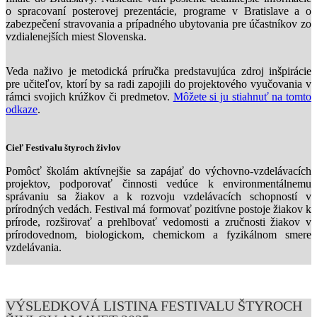
o spracovaní posterovej prezentácie, programe v Bratislave a o
zabezpečení stravovania a prípadného ubytovania pre účastníkov zo
vzdialenejších miest Slovenska.
Veda naživo je metodická príručka predstavujúca zdroj inšpirácie
pre učiteľov, ktorí by sa radi zapojili do projektového vyučovania v
rámci svojich krúžkov či predmetov.
Môžete si ju stiahnuť na tomto
odkaze
.
Cieľ Festivalu štyroch živlov
Pomôcť školám aktívnejšie sa zapájať do výchovno-vzdelávacích
projektov, podporovať činnosti vedúce k environmentálnemu
správaniu sa žiakov a k rozvoju vzdelávacích schopností v
prírodných vedách. Festival má formovať pozitívne postoje žiakov k
prírode, rozširovať a prehlbovať vedomosti a zručnosti žiakov v
prírodovednom, biologickom, chemickom a fyzikálnom smere
vzdelávania.
VÝSLEDKOVÁ LISTINA FESTIVALU ŠTYROCH