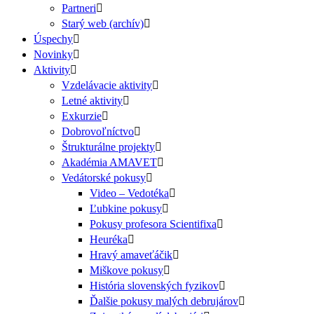
Partneri
Starý web (archív)
Úspechy
Novinky
Aktivity
Vzdelávacie aktivity
Letné aktivity
Exkurzie
Dobrovoľníctvo
Štrukturálne projekty
Akadémia AMAVET
Vedátorské pokusy
Video – Vedotéka
Ľubkine pokusy
Pokusy profesora Scientifixa
Heuréka
Hravý amaveťáčik
Miškove pokusy
História slovenských fyzikov
Ďalšie pokusy malých debrujárov