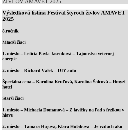
ŽIVLOV AMAVET 2025
Výsledková listina Festival štyroch živlov AMAVET
2025
8.ročník
Mladší žiaci
1. miesto – Letícia Pavla Jasenková – Tajomstvo veternej
energie
2. miesto – Richard Válek – DIY auto
Špeciálna cena – Karolína Kruľová, Karolína Šolcová – Hmyzí
hotel
Starší žiaci
1. miesto – Michaela Domanová – Z lavičky na ľad s fyzikou v
hlave
2. miesto – Tamara Hujová, Klára Huláková – Je vzduch ako