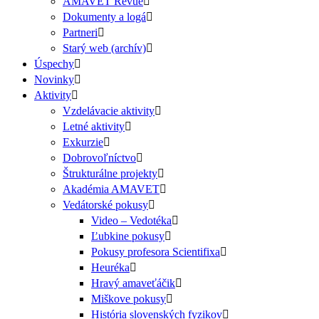
AMAVET Revue
Dokumenty a logá
Partneri
Starý web (archív)
Úspechy
Novinky
Aktivity
Vzdelávacie aktivity
Letné aktivity
Exkurzie
Dobrovoľníctvo
Štrukturálne projekty
Akadémia AMAVET
Vedátorské pokusy
Video – Vedotéka
Ľubkine pokusy
Pokusy profesora Scientifixa
Heuréka
Hravý amaveťáčik
Miškove pokusy
História slovenských fyzikov