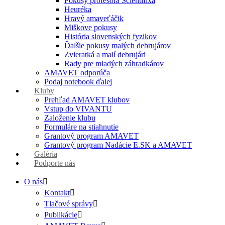
Pokusy profesora Scientifixa
Heuréka
Hravý amaveťáčik
Miškove pokusy
História slovenských fyzikov
Ďalšie pokusy malých debrujárov
Zvieratká a malí debrujári
Rady pre mladých záhradkárov
AMAVET odporúča
Podaj notebook ďalej
Kluby
Prehľad AMAVET klubov
Vstup do VIVANTU
Založenie klubu
Formuláre na stiahnutie
Grantový program AMAVET
Grantový program Nadácie E.SK a AMAVET
Galéria
Podporte nás
O nás
Kontakt
Tlačové správy
Publikácie