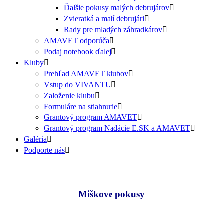
Ďalšie pokusy malých debrujárov
Zvieratká a malí debrujári
Rady pre mladých záhradkárov
AMAVET odporúča
Podaj notebook ďalej
Kluby
Prehľad AMAVET klubov
Vstup do VIVANTU
Založenie klubu
Formuláre na stiahnutie
Grantový program AMAVET
Grantový program Nadácie E.SK a AMAVET
Galéria
Podporte nás
Miškove pokusy