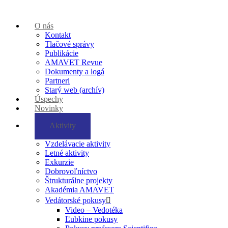
O nás
Kontakt
Tlačové správy
Publikácie
AMAVET Revue
Dokumenty a logá
Partneri
Starý web (archív)
Úspechy
Novinky
Aktivity
Vzdelávacie aktivity
Letné aktivity
Exkurzie
Dobrovoľníctvo
Štrukturálne projekty
Akadémia AMAVET
Vedátorské pokusy
Video – Vedotéka
Ľubkine pokusy