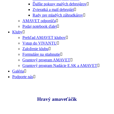
Ďalšie pokusy malých debrujárov
Zvieratká a malí debrujári
Rady pre mladých záhradkárov
AMAVET odporúča
Podaj notebook ďalej
Kluby
Prehľad AMAVET klubov
Vstup do VIVANTU
Založenie klubu
Formuláre na stiahnutie
Grantový program AMAVET
Grantový program Nadácie E.SK a AMAVET
Galéria
Podporte nás
Hravý amaveťáčik