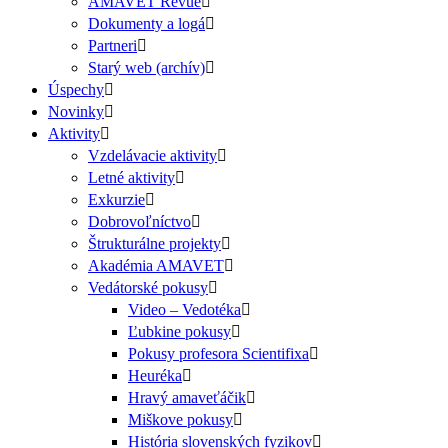
AMAVET Revue
Dokumenty a logá
Partneri
Starý web (archív)
Úspechy
Novinky
Aktivity
Vzdelávacie aktivity
Letné aktivity
Exkurzie
Dobrovoľníctvo
Štrukturálne projekty
Akadémia AMAVET
Vedátorské pokusy
Video – Vedotéka
Ľubkine pokusy
Pokusy profesora Scientifixa
Heuréka
Hravý amaveťáčik
Miškove pokusy
História slovenských fyzikov