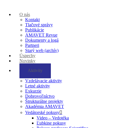
O nás
Kontakt
Tlačové správy
Publikácie
AMAVET Revue
Dokumenty a logá
Partneri
Starý web (archív)
Úspechy
Novinky
Aktivity
Vzdelávacie aktivity
Letné aktivity
Exkurzie
Dobrovoľníctvo
Štrukturálne projekty
Akadémia AMAVET
Vedátorské pokusy
Video – Vedotéka
Ľubkine pokusy