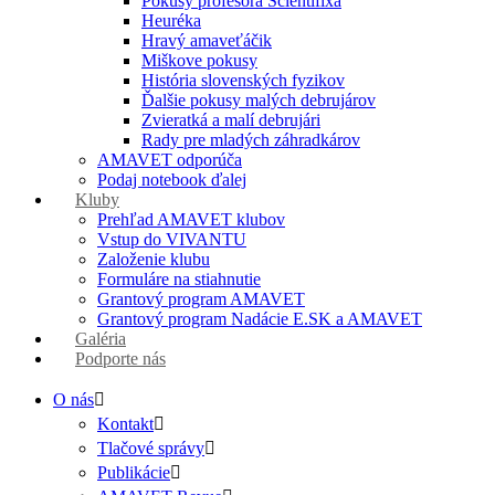
Pokusy profesora Scientifixa
Heuréka
Hravý amaveťáčik
Miškove pokusy
História slovenských fyzikov
Ďalšie pokusy malých debrujárov
Zvieratká a malí debrujári
Rady pre mladých záhradkárov
AMAVET odporúča
Podaj notebook ďalej
Kluby
Prehľad AMAVET klubov
Vstup do VIVANTU
Založenie klubu
Formuláre na stiahnutie
Grantový program AMAVET
Grantový program Nadácie E.SK a AMAVET
Galéria
Podporte nás
O nás
Kontakt
Tlačové správy
Publikácie