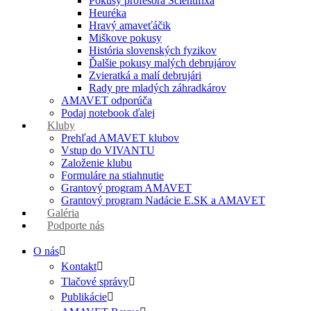
Pokusy profesora Scientifixa
Heuréka
Hravý amaveťáčik
Miškove pokusy
História slovenských fyzikov
Ďalšie pokusy malých debrujárov
Zvieratká a malí debrujári
Rady pre mladých záhradkárov
AMAVET odporúča
Podaj notebook ďalej
Kluby
Prehľad AMAVET klubov
Vstup do VIVANTU
Založenie klubu
Formuláre na stiahnutie
Grantový program AMAVET
Grantový program Nadácie E.SK a AMAVET
Galéria
Podporte nás
O nás
Kontakt
Tlačové správy
Publikácie