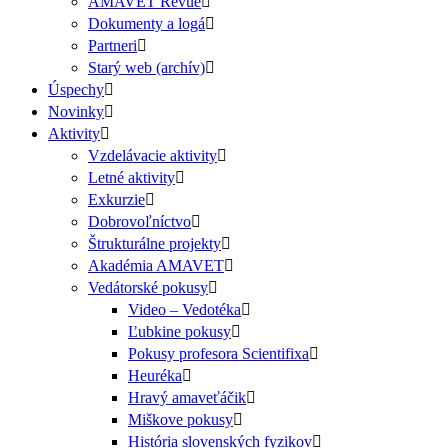
AMAVET Revue
Dokumenty a logá
Partneri
Starý web (archív)
Úspechy
Novinky
Aktivity
Vzdelávacie aktivity
Letné aktivity
Exkurzie
Dobrovoľníctvo
Štrukturálne projekty
Akadémia AMAVET
Vedátorské pokusy
Video – Vedotéka
Ľubkine pokusy
Pokusy profesora Scientifixa
Heuréka
Hravý amaveťáčik
Miškove pokusy
História slovenských fyzikov