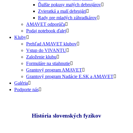
Ďalšie pokusy malých debrujárov
Zvieratká a malí debrujári
Rady pre mladých záhradkárov
AMAVET odporúča
Podaj notebook ďalej
Kluby
Prehľad AMAVET klubov
Vstup do VIVANTU
Založenie klubu
Formuláre na stiahnutie
Grantový program AMAVET
Grantový program Nadácie E.SK a AMAVET
Galéria
Podporte nás
História slovenských fyzikov