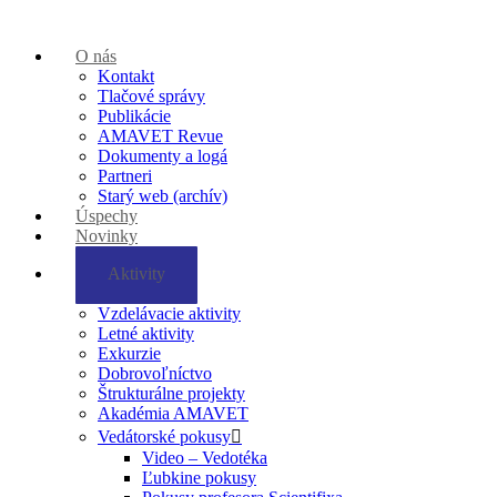
O nás
Kontakt
Tlačové správy
Publikácie
AMAVET Revue
Dokumenty a logá
Partneri
Starý web (archív)
Úspechy
Novinky
Aktivity
Vzdelávacie aktivity
Letné aktivity
Exkurzie
Dobrovoľníctvo
Štrukturálne projekty
Akadémia AMAVET
Vedátorské pokusy
Video – Vedotéka
Ľubkine pokusy