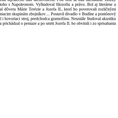
oho s Napoleonom. Vyštudoval filozofiu a právo. Bol aj literárne a
 dôveru Márie Terézie a Jozefa II., ktorí ho poverovali rozličnými
lieniacim skupinám zbojníkov… Postavil divadlo v Budíne a pontónový
l i hovoriaci stroj, predchodca gramofónu. Neustále študoval akustiku
prichádzal o peniaze a po smrti Jozefa II. ho obvinili i zo sprisahania