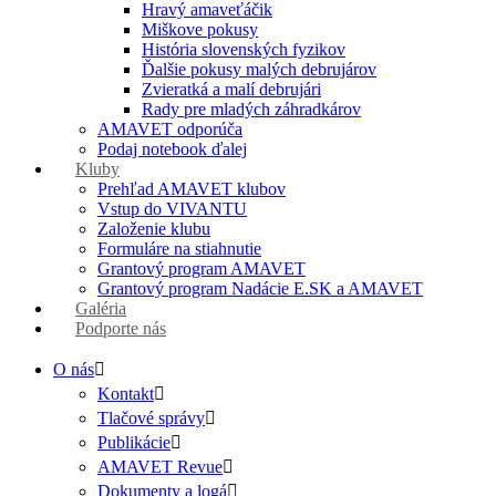
Hravý amaveťáčik
Miškove pokusy
História slovenských fyzikov
Ďalšie pokusy malých debrujárov
Zvieratká a malí debrujári
Rady pre mladých záhradkárov
AMAVET odporúča
Podaj notebook ďalej
Kluby
Prehľad AMAVET klubov
Vstup do VIVANTU
Založenie klubu
Formuláre na stiahnutie
Grantový program AMAVET
Grantový program Nadácie E.SK a AMAVET
Galéria
Podporte nás
O nás
Kontakt
Tlačové správy
Publikácie
AMAVET Revue
Dokumenty a logá