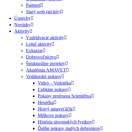
Partneri
Starý web (archív)
Úspechy
Novinky
Aktivity
Vzdelávacie aktivity
Letné aktivity
Exkurzie
Dobrovoľníctvo
Štrukturálne projekty
Akadémia AMAVET
Vedátorské pokusy
Video – Vedotéka
Ľubkine pokusy
Pokusy profesora Scientifixa
Heuréka
Hravý amaveťáčik
Miškove pokusy
História slovenských fyzikov
Ďalšie pokusy malých debrujárov