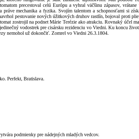
utomatom precestoval celú Európu a vyhral väčšinu zápasov, vrátane t
 práve mechanika a fyzika. Svojím talentom a schopnosťami si získal
 navrhol pestovanie nových úžitkových druhov rastlín, bojoval proti p
tomat zostrojil na podnet Márie Terézie ako atrakciu. Rovnaký účel ma
a jedinečný vodostrek pre cisársku rezidenciu vo Viedni. Ku koncu života 
ezy nemohol už dokončiť. Zomrel vo Viedni 26.3.1804.
o. Perfekt, Bratislava.
é vytvára podmienky pre nádejných mladých vedcov.