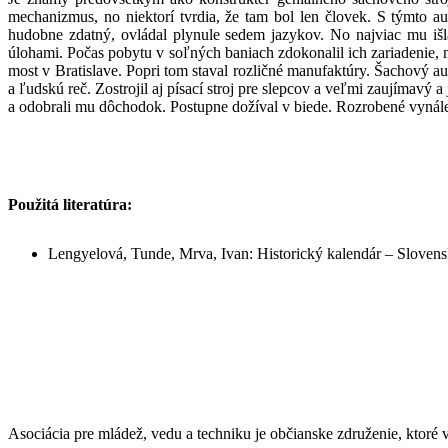
mechanizmus, no niektorí tvrdia, že tam bol len človek. S týmto a
hudobne zdatný, ovládal plynule sedem jazykov. No najviac mu išla
úlohami. Počas pobytu v soľných baniach zdokonalil ich zariadenie,
most v Bratislave. Popri tom staval rozličné manufaktúry. Šachový au
a ľudskú reč. Zostrojil aj písací stroj pre slepcov a veľmi zaujímavý 
a odobrali mu dôchodok. Postupne dožíval v biede. Rozrobené vynál
Použitá literatúra:
Lengyelová, Tunde, Mrva, Ivan: Historický kalendár – Slovensk
Asociácia pre mládež, vedu a techniku je občianske združenie, ktor