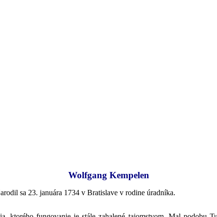
Wolfgang Kempelen
odil sa 23. januára 1734 v Bratislave v rodine úradníka.
ja, ktorého fungovanie je stále zahalené tajomstvom. Mal podobu Tu