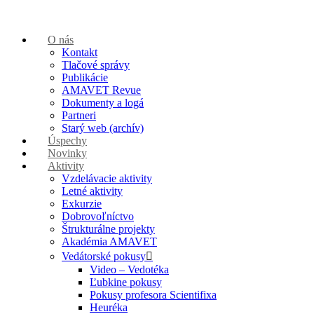
O nás
Kontakt
Tlačové správy
Publikácie
AMAVET Revue
Dokumenty a logá
Partneri
Starý web (archív)
Úspechy
Novinky
Aktivity
Vzdelávacie aktivity
Letné aktivity
Exkurzie
Dobrovoľníctvo
Štrukturálne projekty
Akadémia AMAVET
Vedátorské pokusy
Video – Vedotéka
Ľubkine pokusy
Pokusy profesora Scientifixa
Heuréka