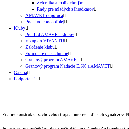
Zvieratká a malí debrujári
Rady pre mladých záhradkárov
AMAVET odporúča
Podaj notebook ďalej
Kluby
Prehľad AMAVET klubov
Vstup do VIVANTU
Založenie klubu
Formuláre na stiahnutie
Grantový program AMAVET
Grantový program Nadácie E.SK a AMAVET
Galéria
Podporte nás
Známy konštruktér šachového stroja a mnohých ďalších vynálezov. Nar
Je známy predovšetkým ako konštruktér geniálneho šachového stro