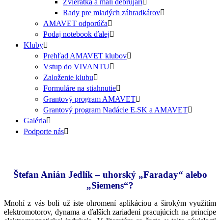
Zvieratká a malí debrujári
Rady pre mladých záhradkárov
AMAVET odporúča
Podaj notebook ďalej
Kluby
Prehľad AMAVET klubov
Vstup do VIVANTU
Založenie klubu
Formuláre na stiahnutie
Grantový program AMAVET
Grantový program Nadácie E.SK a AMAVET
Galéria
Podporte nás
Štefan Anián Jedlík – uhorský „Faraday“ alebo
„Siemens“?
Mnohí z vás boli už iste ohromení aplikáciou a širokým využitím
elektromotorov, dynama a ďalších zariadení pracujúcich na princípe