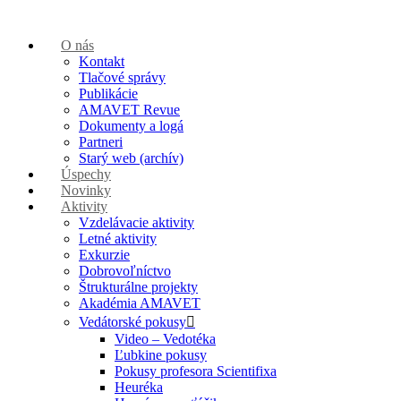
O nás
Kontakt
Tlačové správy
Publikácie
AMAVET Revue
Dokumenty a logá
Partneri
Starý web (archív)
Úspechy
Novinky
Aktivity
Vzdelávacie aktivity
Letné aktivity
Exkurzie
Dobrovoľníctvo
Štrukturálne projekty
Akadémia AMAVET
Vedátorské pokusy
Video – Vedotéka
Ľubkine pokusy
Pokusy profesora Scientifixa
Heuréka