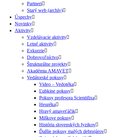
Partneri
Starý web (archív)
Úspechy
Novinky
Aktivity
Vzdelávacie aktivity
Letné aktivity
Exkurzie
Dobrovoľníctvo
Štrukturálne projekty
Akadémia AMAVET
Vedátorské pokusy
Video – Vedotéka
Ľubkine pokusy
Pokusy profesora Scientifixa
Heuréka
Hravý amaveťáčik
Miškove pokusy
História slovenských fyzikov
Ďalšie pokusy malých debrujárov