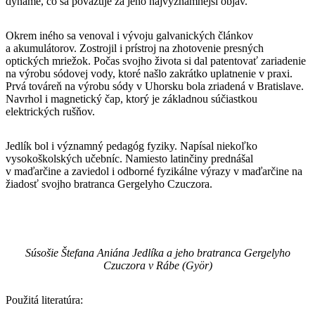
dyname, čo sa považuje za jeho najvýznamnejší objav.
Okrem iného sa venoval i vývoju galvanických článkov
a akumulátorov. Zostrojil i prístroj na zhotovenie presných
optických mriežok. Počas svojho života si dal patentovať zariadenie
na výrobu sódovej vody, ktoré našlo zakrátko uplatnenie v praxi.
Prvá továreň na výrobu sódy v Uhorsku bola zriadená v Bratislave.
Navrhol i magnetický čap, ktorý je základnou súčiastkou
elektrických rušňov.
Jedlík bol i významný pedagóg fyziky. Napísal niekoľko
vysokoškolských učebníc. Namiesto latinčiny prednášal
v maďarčine a zaviedol i odborné fyzikálne výrazy v maďarčine na
žiadosť svojho bratranca Gergelyho Czuczora.
Súsošie Štefana Aniána Jedlíka a jeho bratranca Gergelyho
Czuczora v Rábe (Györ)
Použitá literatúra: