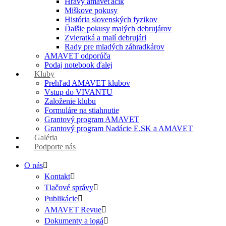
Hravý amaveťáčik
Miškove pokusy
História slovenských fyzikov
Ďalšie pokusy malých debrujárov
Zvieratká a malí debrujári
Rady pre mladých záhradkárov
AMAVET odporúča
Podaj notebook ďalej
Kluby
Prehľad AMAVET klubov
Vstup do VIVANTU
Založenie klubu
Formuláre na stiahnutie
Grantový program AMAVET
Grantový program Nadácie E.SK a AMAVET
Galéria
Podporte nás
O nás
Kontakt
Tlačové správy
Publikácie
AMAVET Revue
Dokumenty a logá