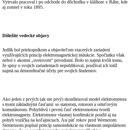
Vytrvalo pracoval i po odchode do dôchodku v kláštore v Rábe, kde
aj zomrel v roku 1895.
Dôležité vedecké objavy
Jedlík bol priekopníkom a objaviteľom viacerých zariadení
využívajúcich princíp elektromagnetickej indukcie. Spočiatku však
nebol v akomsi „svetovom“ povedomí. Bolo to najmä kvôli tomu,
že spisy o svojich zariadeniach nepublikoval, používal ich totiž
najmä na demonštračné účely pre svojich študentov.
Ako jeden z prvých (ak nie prvý) skonštruoval model elektromotora
s tromi základnými časťami: so statorom, rotorom a ortuťovým
komutátorom. Pohyblivú i pevnú časť elektromotora tvorili
elektromagnety. Elektromotor vlastnej konštrukcie použil aj na
pohyb vozíčka na koľajniciach. Asi päť rokov pred Wernerom
Siemensom popísal princíp samoindukcie na vlastnom unipolárnom