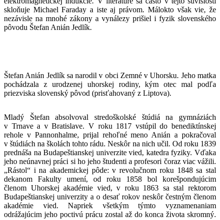
elektromagnetickej indukcie. V literatúre sa často v tejto súvislosti
skloňuje Michael Faraday a iste aj právom. Málokto však vie, že
nezávisle na mnohé zákony a vynálezy prišiel i fyzik slovenského
pôvodu Štefan Anián Jedlík.
Štefan Anián Jedlík sa narodil v obci Zemné v Uhorsku. Jeho matka
pochádzala z urodzenej uhorskej rodiny, kým otec mal podľa
priezviska slovenský pôvod (prisťahovaný z Liptova).
Mladý Štefan absolvoval stredoškolské štúdiá na gymnáziách
v Trnave a v Bratislave. V roku 1817 vstúpil do benediktínskej
rehole v Pannonhalme, prijal rehoľné meno Anián a pokračoval
v štúdiách na školách tohto rádu. Neskôr na nich učil. Od roku 1839
prednáša na Budapeštianskej univerzite vied, katedra fyziky. Vďaka
jeho neúnavnej práci si ho jeho študenti a profesori čoraz viac vážili.
„Rástol“ i na akademickej pôde: v revolučnom roku 1848 sa stal
dekanom Fakulty umení, od roku 1858 bol korešpondujúcim
členom Uhorskej akadémie vied, v roku 1863 sa stal rektorom
Budapeštianskej univerzity a o desať rokov neskôr čestným členom
akadémie vied. Napriek všetkým týmto vyznamenaniam
odrážajúcim jeho poctivú prácu zostal až do konca života skromný.