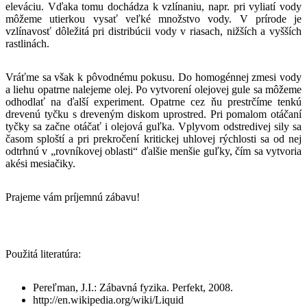
eleváciu. Vďaka tomu dochádza k vzlínaniu, napr. pri vyliatí vody
môžeme utierkou vysať veľké množstvo vody. V prírode je
vzlínavosť dôležitá pri distribúcii vody v riasach, nižších a vyšších
rastlinách.
Vráťme sa však k pôvodnému pokusu. Do homogénnej zmesi vody
a liehu opatrne nalejeme olej. Po vytvorení olejovej gule sa môžeme
odhodlať na ďalší experiment. Opatrne cez ňu prestrčíme tenkú
drevenú tyčku s dreveným diskom uprostred. Pri pomalom otáčaní
tyčky sa začne otáčať i olejová guľka. Vplyvom odstredivej sily sa
časom sploští a pri prekročení kritickej uhlovej rýchlosti sa od nej
odtrhnú v „rovníkovej oblasti“ ďalšie menšie guľky, čím sa vytvoria
akési mesiačiky.
Prajeme vám príjemnú zábavu!
Použitá literatúra:
Pereľman, J.I.: Zábavná fyzika. Perfekt, 2008.
http://en.wikipedia.org/wiki/Liquid