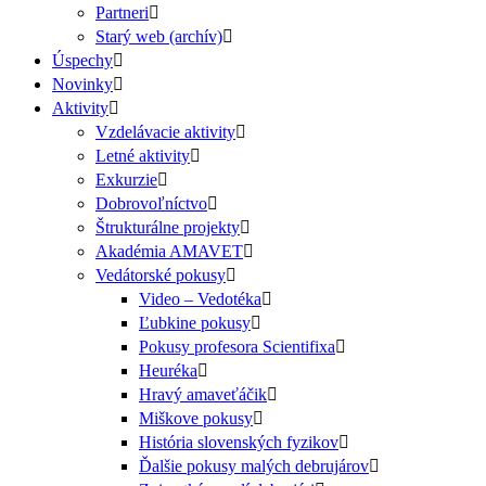
Partneri
Starý web (archív)
Úspechy
Novinky
Aktivity
Vzdelávacie aktivity
Letné aktivity
Exkurzie
Dobrovoľníctvo
Štrukturálne projekty
Akadémia AMAVET
Vedátorské pokusy
Video – Vedotéka
Ľubkine pokusy
Pokusy profesora Scientifixa
Heuréka
Hravý amaveťáčik
Miškove pokusy
História slovenských fyzikov
Ďalšie pokusy malých debrujárov