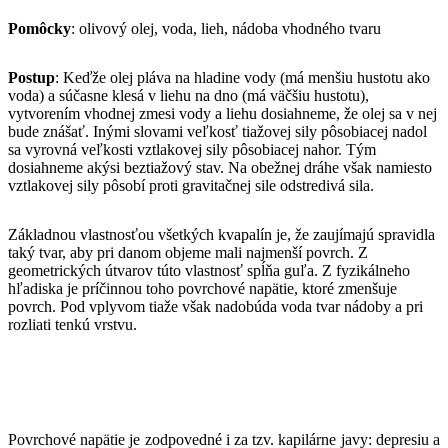
Pomôcky
: olivový olej, voda, lieh, nádoba vhodného tvaru
Postup
: Keďže olej pláva na hladine vody (má menšiu hustotu ako
voda) a súčasne klesá v liehu na dno (má väčšiu hustotu),
vytvorením vhodnej zmesi vody a liehu dosiahneme, že olej sa v nej
bude znášať. Inými slovami veľkosť tiažovej sily pôsobiacej nadol
sa vyrovná veľkosti vztlakovej sily pôsobiacej nahor. Tým
dosiahneme akýsi beztiažový stav. Na obežnej dráhe však namiesto
vztlakovej sily pôsobí proti gravitačnej sile odstredivá sila.
Základnou vlastnosťou všetkých kvapalín je, že zaujímajú spravidla
taký tvar, aby pri danom objeme mali najmenší povrch. Z
geometrických útvarov túto vlastnosť spĺňa guľa. Z fyzikálneho
hľadiska je príčinnou toho povrchové napätie, ktoré zmenšuje
povrch. Pod vplyvom tiaže však nadobúda voda tvar nádoby a pri
rozliati tenkú vrstvu.
Povrchové napätie je zodpovedné i za tzv. kapilárne javy: depresiu a