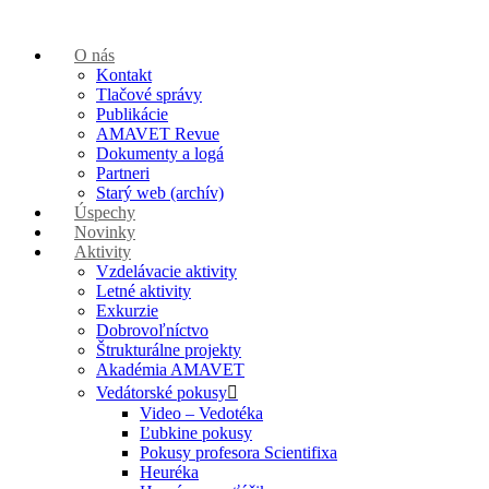
O nás
Kontakt
Tlačové správy
Publikácie
AMAVET Revue
Dokumenty a logá
Partneri
Starý web (archív)
Úspechy
Novinky
Aktivity
Vzdelávacie aktivity
Letné aktivity
Exkurzie
Dobrovoľníctvo
Štrukturálne projekty
Akadémia AMAVET
Vedátorské pokusy
Video – Vedotéka
Ľubkine pokusy
Pokusy profesora Scientifixa
Heuréka