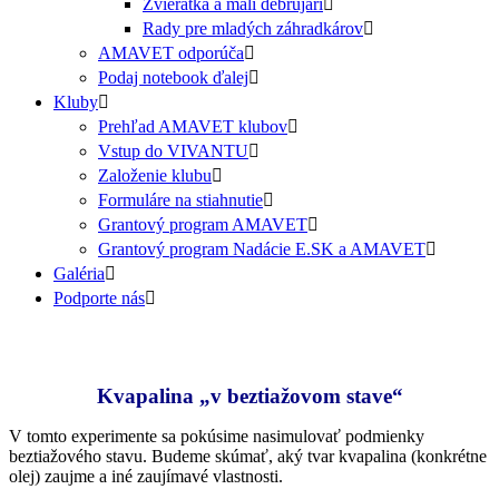
Zvieratká a malí debrujári
Rady pre mladých záhradkárov
AMAVET odporúča
Podaj notebook ďalej
Kluby
Prehľad AMAVET klubov
Vstup do VIVANTU
Založenie klubu
Formuláre na stiahnutie
Grantový program AMAVET
Grantový program Nadácie E.SK a AMAVET
Galéria
Podporte nás
Kvapalina „v beztiažovom stave“
V tomto experimente sa pokúsime nasimulovať podmienky
beztiažového stavu. Budeme skúmať, aký tvar kvapalina (konkrétne
olej) zaujme a iné zaujímavé vlastnosti.