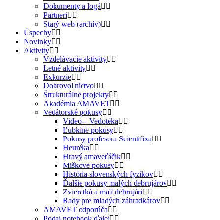
Dokumenty a logá
Partneri
Starý web (archív)
Úspechy
Novinky
Aktivity
Vzdelávacie aktivity
Letné aktivity
Exkurzie
Dobrovoľníctvo
Štrukturálne projekty
Akadémia AMAVET
Vedátorské pokusy
Video – Vedotéka
Ľubkine pokusy
Pokusy profesora Scientifixa
Heuréka
Hravý amaveťáčik
Miškove pokusy
História slovenských fyzikov
Ďalšie pokusy malých debrujárov
Zvieratká a malí debrujári
Rady pre mladých záhradkárov
AMAVET odporúča
Podaj notebook ďalej