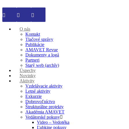
O nás
Kontakt
Tlačové správy
Publikácie
AMAVET Revue
Dokumenty a logá
Partneri
Starý web (archív)
Úspechy
Novinky
Aktivity
Vzdelávacie aktivity
Letné aktivity
Exkurzie
Dobrovoľníctvo
Štrukturálne projekty
Akadémia AMAVET
Vedátorské pokusy
Video – Vedotéka
Ľubkine pokusy