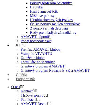
Pokusy profesora Scientifixa
Heuréka
Hravý amaveťáčik
Miškove pokusy
História slovenských fyzikov
Ďalšie pokusy malých debrujárov
Zvieratká a malí debrujári
Rady pre mladých záhradkárov
AMAVET odporúča
Podaj notebook ďalej
Kluby
Prehľad AMAVET klubov
Vstup do VIVANTU
Založenie klubu
Formuláre na stiahnutie
Grantový program AMAVET
Grantový program Nadácie E.SK a AMAVET
Galéria
Podporte nás
O nás
Kontakt
Tlačové správy
Publikácie
AMAVET Revue