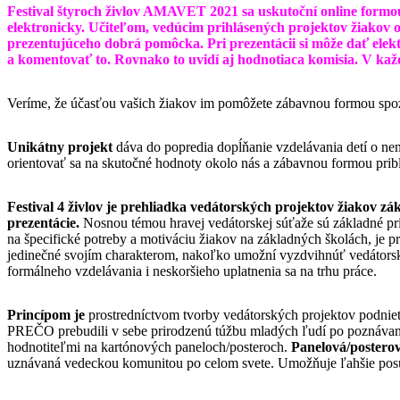
Festival štyroch živlov AMAVET 2021 sa uskutoční online formo
elektronicky. Učiteľom, vedúcim prihlásených projektov žiakov o
prezentujúceho dobrá pomôcka. Pri prezentácii si môže dať elekt
a komentovať to. Rovnako to uvidí aj hodnotiaca komisia. V kaž
Veríme, že účasťou vašich žiakov im pomôžete zábavnou formou spozn
Unikátny projekt
dáva do popredia dopĺňanie vzdelávania detí o nena
orientovať sa na skutočné hodnoty okolo nás a zábavnou formou pribl
Festival 4 živlov je prehliadka vedátorských projektov žiakov zá
prezentácie.
Nosnou témou hravej vedátorskej súťaže sú základné pr
na špecifické potreby a motiváciu žiakov na základných školách, je p
jedinečné svojím charakterom, nakoľko umožní vyzdvihnúť vedátorskú
formálneho vzdelávania i neskoršieho uplatnenia sa na trhu práce.
Princípom je
prostredníctvom tvorby vedátorských projektov podnieti
PREČO prebudili v sebe prirodzenú túžbu mladých ľudí po poznávan
hodnotiteľmi na kartónových paneloch/posteroch.
Panelová/postero
uznávaná vedeckou komunitou po celom svete. Umožňuje ľahšie posúdi