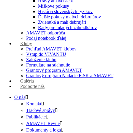
Hravý amaveťáčik
Miškove pokusy
História slovenských fyzikov
Ďalšie pokusy malých debrujárov
Zvieratká a malí debrujári
Rady pre mladých záhradkárov
AMAVET odporúča
Podaj notebook ďalej
Kluby
Prehľad AMAVET klubov
Vstup do VIVANTU
Založenie klubu
Formuláre na stiahnutie
Grantový program AMAVET
Grantový program Nadácie E.SK a AMAVET
Galéria
Podporte nás
O nás
Kontakt
Tlačové správy
Publikácie
AMAVET Revue
Dokumenty a logá