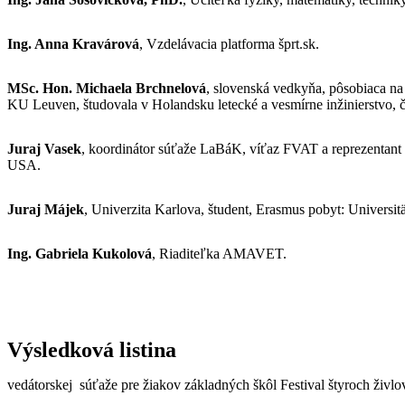
Ing. Anna Kravárová
, Vzdelávacia platforma šprt.sk.
MSc. Hon. Michaela Brchnelová
, slovenská vedkyňa, pôsobiaca na 
KU Leuven, študovala v Holandsku letecké a vesmírne inžinierstvo
Juraj Vasek
, koordinátor súťaže LaBáK, víťaz FVAT a reprezentant
USA.
Juraj Májek
, Univerzita Karlova, študent, Erasmus pobyt: Universi
Ing. Gabriela Kukolová
, Riaditeľka AMAVET.
Výsledková listina
vedátorskej súťaže pre žiakov základných škôl Festival štyroch ži