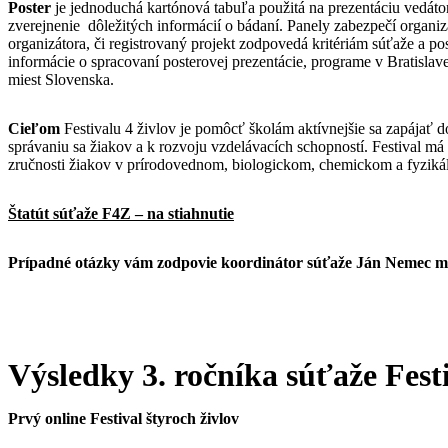
Poster
je jednoduchá kartónová tabuľa použitá na prezentáciu vedátors
zverejnenie dôležitých informácií o bádaní. Panely zabezpečí organiz
organizátora, či registrovaný projekt zodpovedá kritériám súťaže a po
informácie o spracovaní posterovej prezentácie, programe v Bratislav
miest Slovenska.
Cieľom
Festivalu 4 živlov je pomôcť školám aktívnejšie sa zapájať
správaniu sa žiakov a k rozvoju vzdelávacích schopností. Festival má
zručnosti žiakov v prírodovednom, biologickom, chemickom a fyziká
Štatút súťaže F4Z – na stiahnutie
Prípadné otázky vám zodpovie koordinátor súťaže Ján Nemec 
Výsledky 3. ročníka súťaže Fes
Prvý online Festival štyroch živlov