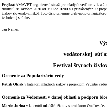
Prvýkrát AMAVET organizoval súťaž pre mladých vedátorov 1. a 2. s
diskusií. 28. októbra 2020 od 9:00 do 16:00 h z prihlásených 22 pro
žiakov slovenských škôl. Toto číslo príjemne prekvapilo organizátorov
technickej stránke.
Ján Nemec
Výs
vedátorskej súťa
Festival štyroch živ
Ocenenie za Popularizáciu vedy
Patrik Olšiak
v kategórii mladších žiakov s projektom Využitie vzdu
Ocenenie za Vedomosti v danej oblasti a podporu biod
Martin Jurina
v kategórii mladších žiakov s projektom Opeľovače.