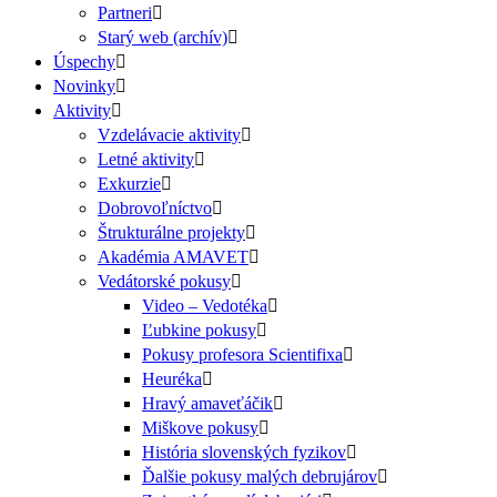
Partneri
Starý web (archív)
Úspechy
Novinky
Aktivity
Vzdelávacie aktivity
Letné aktivity
Exkurzie
Dobrovoľníctvo
Štrukturálne projekty
Akadémia AMAVET
Vedátorské pokusy
Video – Vedotéka
Ľubkine pokusy
Pokusy profesora Scientifixa
Heuréka
Hravý amaveťáčik
Miškove pokusy
História slovenských fyzikov
Ďalšie pokusy malých debrujárov