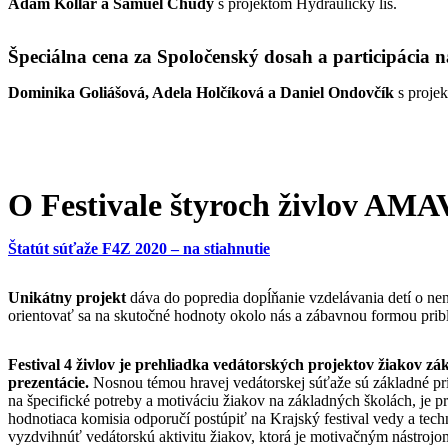
Adam Kollár a Samuel Chudý
s projektom Hydraulický lis.
Špeciálna cena za Spoločenský dosah a participácia 
Dominika Goliášová, Adela Holčíková a Daniel Ondovčík
s proje
O Festivale štyroch živlov AM
Štatút súťaže F4Z 2020 – na stiahnutie
Unikátny projekt
dáva do popredia dopĺňanie vzdelávania detí o nena
orientovať sa na skutočné hodnoty okolo nás a zábavnou formou pribl
Festival 4 živlov je prehliadka vedátorských projektov žiakov zá
prezentácie.
Nosnou témou hravej vedátorskej súťaže sú základné pr
na špecifické potreby a motiváciu žiakov na základných školách, je p
hodnotiaca komisia odporučí postúpiť na Krajský festival vedy a t
vyzdvihnúť vedátorskú aktivitu žiakov, ktorá je motivačným nástrojo