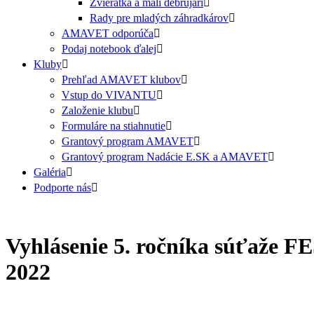
Zvieratká a malí debrujári
Rady pre mladých záhradkárov
AMAVET odporúča
Podaj notebook ďalej
Kluby
Prehľad AMAVET klubov
Vstup do VIVANTU
Založenie klubu
Formuláre na stiahnutie
Grantový program AMAVET
Grantový program Nadácie E.SK a AMAVET
Galéria
Podporte nás
Vyhlásenie 5. ročníka súťa
2022