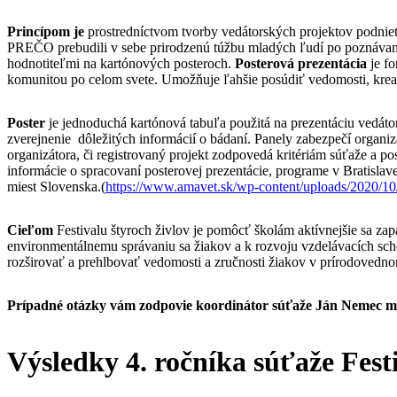
Princípom je
prostredníctvom tvorby vedátorských projektov podnieti
PREČO prebudili v sebe prirodzenú túžbu mladých ľudí po poznávan
hodnotiteľmi na kartónových posteroch.
Posterová prezentácia
je f
komunitou po celom svete. Umožňuje ľahšie posúdiť vedomosti, kreati
Poster
je jednoduchá kartónová tabuľa použitá na prezentáciu vedátors
zverejnenie dôležitých informácií o bádaní. Panely zabezpečí organiz
organizátora, či registrovaný projekt zodpovedá kritériám súťaže a po
informácie o spracovaní posterovej prezentácie, programe v Bratislav
miest Slovenska.(
https://www.amavet.sk/wp-content/uploads/2020/1
Cieľom
Festivalu štyroch živlov je pomôcť školám aktívnejšie sa za
environmentálnemu správaniu sa žiakov a k rozvoju vzdelávacích scho
rozširovať a prehlbovať vedomosti a zručnosti žiakov v prírodoved
Prípadné otázky vám zodpovie koordinátor súťaže Ján Nemec 
Výsledky 4. ročníka súťaže Fes