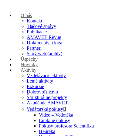
O nás
Kontakt
Tlačové správy
Publikácie
AMAVET Revue
Dokumenty a logá
Partneri
Starý web (archív)
Úspechy
Novinky
Aktivity
Vzdelávacie aktivity
Letné aktivity
Exkurzie
Dobrovoľníctvo
Štrukturálne projekty
Akadémia AMAVET
Vedátorské pokusy
Video – Vedotéka
Ľubkine pokusy
Pokusy profesora Scientifixa
Heuréka