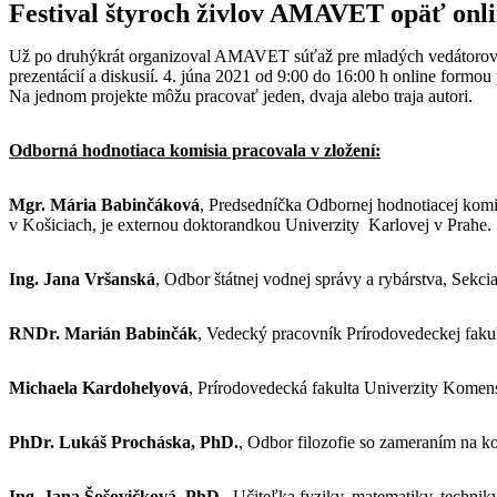
Festival štyroch živlov AMAVET opäť onl
Už po druhýkrát organizoval AMAVET súťaž pre mladých vedátorov 1
prezentácií a diskusií. 4. júna 2021 od 9:00 do 16:00 h online formo
Na jednom projekte môžu pracovať jeden, dvaja alebo traja autori.
Odborná hodnotiaca komisia pracovala v zložení:
Mgr. Mária Babinčáková
, Predsedníčka Odbornej hodnotiacej komis
v Košiciach, je externou doktorandkou Univerzity Karlovej v Prahe.
Ing. Jana Vršanská
, Odbor štátnej vodnej správy a rybárstva, Sekci
RNDr. Marián Babinčák
, Vedecký pracovník Prírodovedeckej fakult
Michaela Kardohelyová
, Prírodovedecká fakulta Univerzity Komens
PhDr. Lukáš Procháska, PhD.
, Odbor filozofie so zameraním na
Ing. Jana Šošovičková, PhD.
, Učiteľka fyziky, matematiky, techn