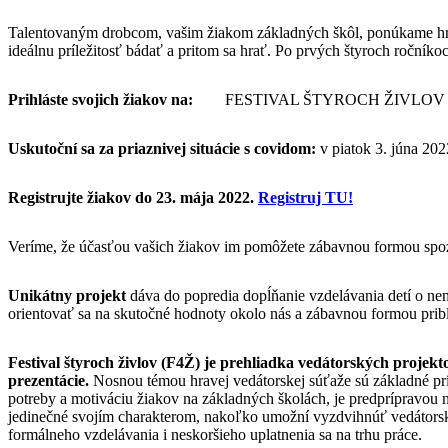
Talentovaným drobcom, vašim žiakom základných škôl, ponúkame hr
ideálnu príležitosť bádať a pritom sa hrať. Po prvých štyroch ročník
Prihláste svojich žiakov na:
FESTIVAL ŠTYROCH ŽIVLOV AMA
Uskutoční sa za priaznivej situácie s covidom:
v piatok 3. júna 20
Registrujte žiakov do 23. mája 2022.
Registruj TU!
Veríme, že účasťou vašich žiakov im pomôžete zábavnou formou spo
Unikátny projekt
dáva do popredia dopĺňanie vzdelávania detí o nena
orientovať sa na skutočné hodnoty okolo nás a zábavnou formou pribl
Festival štyroch živlov (F4Ž) je prehliadka vedátorských projek
prezentácie.
Nosnou témou hravej vedátorskej súťaže sú základné p
potreby a motiváciu žiakov na základných školách, je predprípravou
jedinečné svojím charakterom, nakoľko umožní vyzdvihnúť vedátorskú
formálneho vzdelávania i neskoršieho uplatnenia sa na trhu práce.