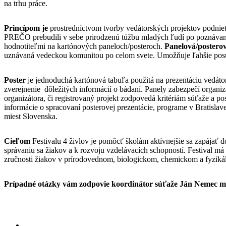
na trhu práce.
Princípom je
prostredníctvom tvorby vedátorských projektov podnieti
PREČO prebudili v sebe prirodzenú túžbu mladých ľudí po poznávan
hodnotiteľmi na kartónových paneloch/posteroch.
Panelová/postero
uznávaná vedeckou komunitou po celom svete. Umožňuje ľahšie posúdi
Poster
je jednoduchá kartónová tabuľa použitá na prezentáciu vedátors
zverejnenie dôležitých informácií o bádaní. Panely zabezpečí organiz
organizátora, či registrovaný projekt zodpovedá kritériám súťaže a po
informácie o spracovaní posterovej prezentácie, programe v Bratislav
miest Slovenska.
Cieľom
Festivalu 4 živlov je pomôcť školám aktívnejšie sa zapájať
správaniu sa žiakov a k rozvoju vzdelávacích schopností. Festival má
zručnosti žiakov v prírodovednom, biologickom, chemickom a fyziká
Prípadné otázky vám zodpovie koordinátor súťaže Ján Nemec 