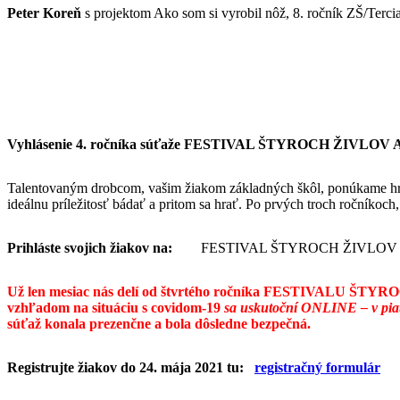
Peter Koreň
s projektom Ako som si vyrobil nôž, 8. ročník ZŠ/Terc
Vyhlásenie 4. ročníka súťaže FESTIVAL ŠTYROCH ŽIVLOV
Talentovaným drobcom, vašim žiakom základných škôl, ponúkame hr
ideálnu príležitosť bádať a pritom sa hrať. Po prvých troch ročníkoch
Prihláste svojich žiakov na:
FESTIVAL ŠTYROCH ŽIVLOV AMA
Už len mesiac nás delí od štvrtého ročníka
FESTIVALU ŠTYROCH 
vzhľadom na situáciu s covidom-19
sa uskutoční ONLINE – v piat
súťaž konala prezenčne a bola dôsledne bezpečná.
Registrujte žiakov do 24. mája 2021 tu:
registračný formulár