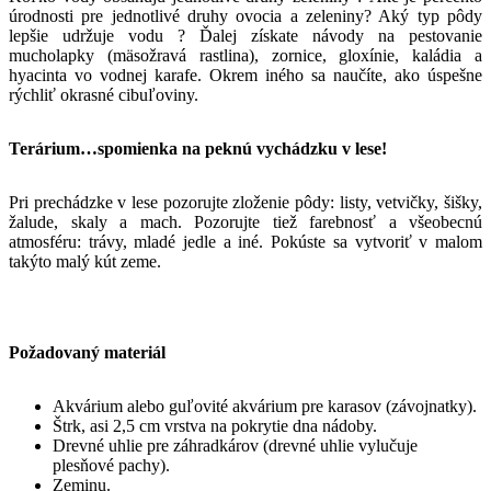
úrodnosti pre jednotlivé druhy ovocia a zeleniny? Aký typ pôdy
lepšie udržuje vodu ? Ďalej získate návody na pestovanie
mucholapky (mäsožravá rastlina), zornice, gloxínie, kaládia a
hyacinta vo vodnej karafe. Okrem iného sa naučíte, ako úspešne
rýchliť okrasné cibuľoviny.
Terárium…spomienka na peknú vychádzku v lese!
Pri prechádzke v lese pozorujte zloženie pôdy: listy, vetvičky, šišky,
žalude, skaly a mach. Pozorujte tiež farebnosť a všeobecnú
atmosféru: trávy, mladé jedle a iné. Pokúste sa vytvoriť v malom
takýto malý kút zeme.
Požadovaný materiál
Akvárium alebo guľovité akvárium pre karasov (závojnatky).
Štrk, asi 2,5 cm vrstva na pokrytie dna nádoby.
Drevné uhlie pre záhradkárov (drevné uhlie vylučuje
plesňové pachy).
Zeminu.