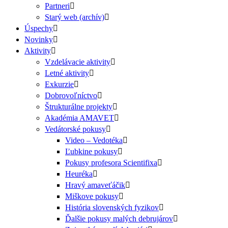
Partneri
Starý web (archív)
Úspechy
Novinky
Aktivity
Vzdelávacie aktivity
Letné aktivity
Exkurzie
Dobrovoľníctvo
Štrukturálne projekty
Akadémia AMAVET
Vedátorské pokusy
Video – Vedotéka
Ľubkine pokusy
Pokusy profesora Scientifixa
Heuréka
Hravý amaveťáčik
Miškove pokusy
História slovenských fyzikov
Ďalšie pokusy malých debrujárov