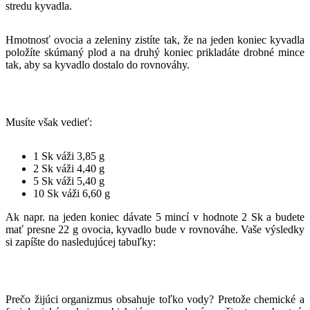
stredu kyvadla.
Hmotnosť ovocia a zeleniny zistíte tak, že na jeden koniec kyvadla
položíte skúmaný plod a na druhý koniec prikladáte drobné mince
tak, aby sa kyvadlo dostalo do rovnováhy.
Musíte však vedieť:
1 Sk váži 3,85 g
2 Sk váži 4,40 g
5 Sk váži 5,40 g
10 Sk váži 6,60 g
Ak napr. na jeden koniec dávate 5 mincí v hodnote 2 Sk a budete
mať presne 22 g ovocia, kyvadlo bude v rovnováhe. Vaše výsledky
si zapíšte do nasledujúcej tabuľky:
Prečo žijúci organizmus obsahuje toľko vody? Pretože chemické a