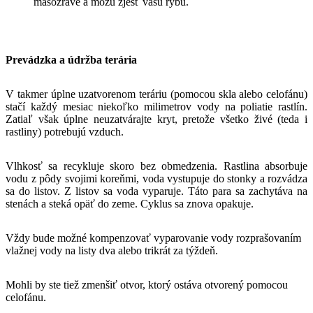
mäsožravé a môžu zjesť vašu rybu.
Prevádzka a údržba terária
V takmer úplne uzatvorenom teráriu (pomocou skla alebo celofánu)
stačí každý mesiac niekoľko milimetrov vody na poliatie rastlín.
Zatiaľ však úplne neuzatvárajte kryt, pretože všetko živé (teda i
rastliny) potrebujú vzduch.
Vlhkosť sa recykluje skoro bez obmedzenia. Rastlina absorbuje
vodu z pôdy svojimi koreňmi, voda vystupuje do stonky a rozvádza
sa do listov. Z listov sa voda vyparuje. Táto para sa zachytáva na
stenách a steká opäť do zeme. Cyklus sa znova opakuje.
Vždy bude možné kompenzovať vyparovanie vody rozprašovaním
vlažnej vody na listy dva alebo trikrát za týždeň.
Mohli by ste tiež zmenšiť otvor, ktorý ostáva otvorený pomocou
celofánu.