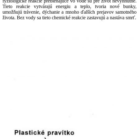
fyziologické reakcie prebiehajúce vo vode sú pre život nevyhnutné.
Tieto reakcie vytvárajú energiu a teplo, tvoria nové bunky,
umožňujú trávenie, dýchanie a mnoho ďalších prejavov samotného
života. Bez vody sa tieto chemické reakcie zastavujú a nastáva smrť.