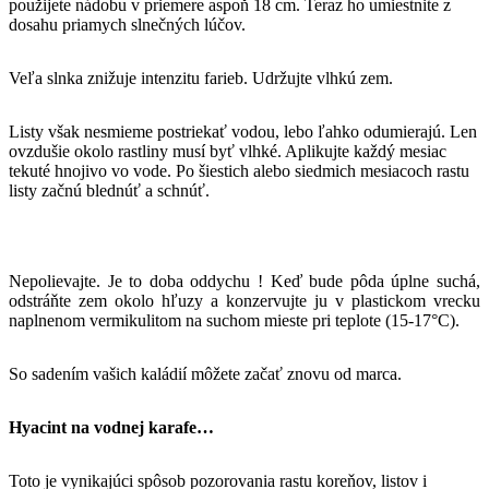
použijete nádobu v priemere aspoň 18 cm. Teraz ho umiestnite z
dosahu priamych slnečných lúčov.
Veľa slnka znižuje intenzitu farieb. Udržujte vlhkú zem.
Listy však nesmieme postriekať vodou, lebo ľahko odumierajú. Len
ovzdušie okolo rastliny musí byť vlhké. Aplikujte každý mesiac
tekuté hnojivo vo vode. Po šiestich alebo siedmich mesiacoch rastu
listy začnú blednúť a schnúť.
Nepolievajte. Je to doba oddychu ! Keď bude pôda úplne suchá,
odstráňte zem okolo hľuzy a konzervujte ju v plastickom vrecku
naplnenom vermikulitom na suchom mieste pri teplote (15-17°C).
So sadením vašich kaládií môžete začať znovu od marca.
Hyacint na vodnej karafe…
Toto je vynikajúci spôsob pozorovania rastu koreňov, listov i