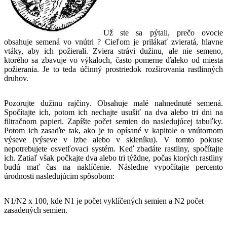
Už ste sa pýtali, prečo ovocie
obsahuje semená vo vnútri ? Cieľom je prilákať zvieratá, hlavne
vtáky, aby ich požierali. Zviera strávi dužinu, ale nie semeno,
ktorého sa zbavuje vo výkaloch, často pomerne ďaleko od miesta
požierania. Je to teda účinný prostriedok rozširovania rastlinných
druhov.
Pozorujte dužinu rajčiny. Obsahuje malé nahnednuté semená.
Spočítajte ich, potom ich nechajte usušiť na dva alebo tri dni na
filtračnom papieri. Zapíšte počet semien do nasledujúcej tabuľky.
Potom ich zasaďte tak, ako je to opísané v kapitole o vnútornom
výseve (výseve v izbe alebo v skleníku). V tomto pokuse
nepotrebujete osvetľovaci systém. Keď zbadáte rastliny, spočítajte
ich. Zatiaľ však počkajte dva alebo tri týždne, počas ktorých rastliny
budú mať čas na naklíčenie. Následne vypočítajte percento
úrodnosti nasledujúcim spôsobom:
N1/N2 x 100, kde N1 je počet vyklíčených semien a N2 počet
zasadených semien.