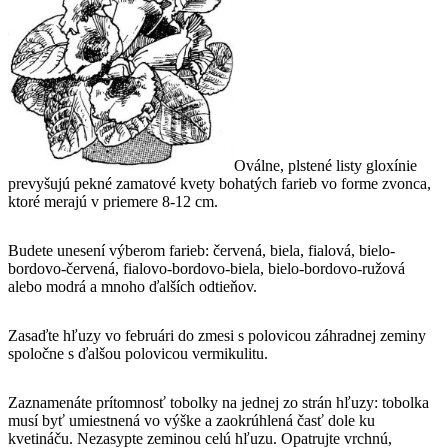
Oválne, plstené listy gloxínie
prevyšujú pekné zamatové kvety bohatých farieb vo forme zvonca,
ktoré merajú v priemere 8-12 cm.
Budete unesení výberom farieb: červená, biela, fialová, bielo-
bordovo-červená, fialovo-bordovo-biela, bielo-bordovo-ružová
alebo modrá a mnoho ďalších odtieňov.
Zasaďte hľuzy vo februári do zmesi s polovicou záhradnej zeminy
spoločne s ďalšou polovicou vermikulitu.
Zaznamenáte prítomnosť tobolky na jednej zo strán hľuzy: tobolka
musí byť umiestnená vo výške a zaokrúhlená časť dole ku
kvetináču. Nezasypte zeminou celú hľuzu. Opatrujte vrchnú,