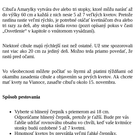
Cibuľa Amarylky vytvára dve alebo tri stopky, ktoré môžu narásť až
do výšky 60 cm a každá z nich nesie 5 až 7 veľkých kvetov. Pretože
rastlina rastie veľmi rýchlo, je potrebné otáčať kvetináčom dva alebo
tri razy za deň, aby stopka rástla rovno (pozri opísaný pokus v časti
„Osvetlenie“ v kapitole o vnútornom vysádzaní).
Niektoré cibule majú rýchlejší rast než ostatné. Už sme spozorovali
rast viac ako 20 cm za jediný deň. Možno teda priamo povedať, že
rastú pred očami.
Vo všeobecnosti môžete počítať so štyrmi až piatimi týždňami od
okamihu zasadenia cibule a objavením sa prvých kvetov. Ak chcete
mať kvety na Vianoce, zasaďte cibuľu okolo 15. novembra.
Spôsob pestovania
Vyberte si hlinený črepník s priemerom asi 18 cm.
Odporúčame hlinený črepník, pretože je ťažší. Bude pre vás
ľahšie udržať rovnováhu obsahu vo chvíli, keď vaše kvitnúce
stonky budú ozdobené 5 až 7 kvetmi.
Hmotnosť kvetov by prevrátila veľmi ľahké črepníky.