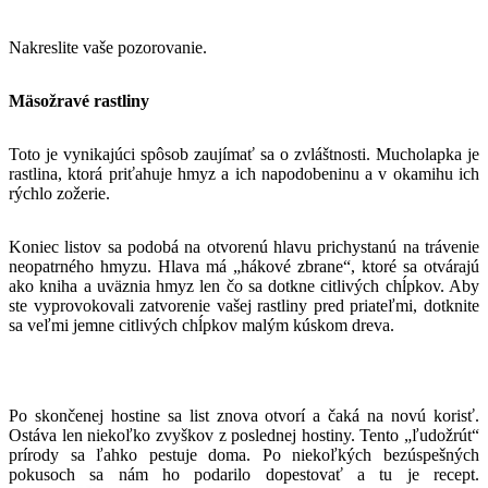
Nakreslite vaše pozorovanie.
Mäsožravé rastliny
Toto je vynikajúci spôsob zaujímať sa o zvláštnosti. Mucholapka je
rastlina, ktorá priťahuje hmyz a ich napodobeninu a v okamihu ich
rýchlo zožerie.
Koniec listov sa podobá na otvorenú hlavu prichystanú na trávenie
neopatrného hmyzu. Hlava má „hákové zbrane“, ktoré sa otvárajú
ako kniha a uväznia hmyz len čo sa dotkne citlivých chĺpkov. Aby
ste vyprovokovali zatvorenie vašej rastliny pred priateľmi, dotknite
sa veľmi jemne citlivých chĺpkov malým kúskom dreva.
Po skončenej hostine sa list znova otvorí a čaká na novú korisť.
Ostáva len niekoľko zvyškov z poslednej hostiny. Tento „ľudožrút“
prírody sa ľahko pestuje doma. Po niekoľkých bezúspešných
pokusoch sa nám ho podarilo dopestovať a tu je recept.