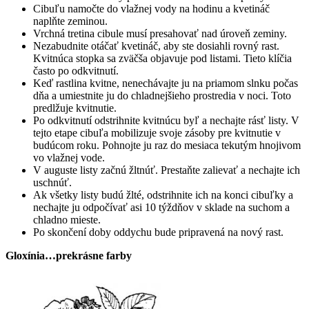
Cibuľu namočte do vlažnej vody na hodinu a kvetináč
naplňte zeminou.
Vrchná tretina cibule musí presahovať nad úroveň zeminy.
Nezabudnite otáčať kvetináč, aby ste dosiahli rovný rast.
Kvitnúca stopka sa zväčša objavuje pod listami. Tieto klíčia
často po odkvitnutí.
Keď rastlina kvitne, nenechávajte ju na priamom slnku počas
dňa a umiestnite ju do chladnejšieho prostredia v noci. Toto
predlžuje kvitnutie.
Po odkvitnutí odstrihnite kvitnúcu byľ a nechajte rásť listy. V
tejto etape cibuľa mobilizuje svoje zásoby pre kvitnutie v
budúcom roku. Pohnojte ju raz do mesiaca tekutým hnojivom
vo vlažnej vode.
V auguste listy začnú žltnúť. Prestaňte zalievať a nechajte ich
uschnúť.
Ak všetky listy budú žlté, odstrihnite ich na konci cibuľky a
nechajte ju odpočívať asi 10 týždňov v sklade na suchom a
chladno mieste.
Po skončení doby oddychu bude pripravená na nový rast.
Gloxínia…prekrásne farby