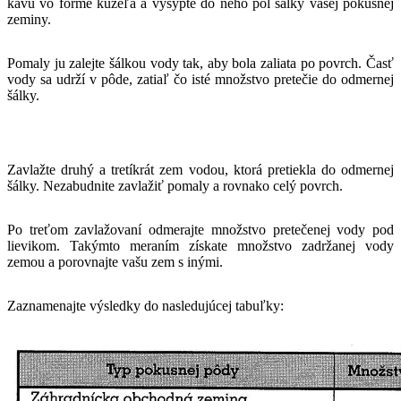
kávu vo forme kužeľa a vysypte do neho pol šálky vašej pokusnej
zeminy.
Pomaly ju zalejte šálkou vody tak, aby bola zaliata po povrch. Časť
vody sa udrží v pôde, zatiaľ čo isté množstvo pretečie do odmernej
šálky.
Zavlažte druhý a tretíkrát zem vodou, ktorá pretiekla do odmernej
šálky. Nezabudnite zavlažiť pomaly a rovnako celý povrch.
Po treťom zavlažovaní odmerajte množstvo pretečenej vody pod
lievikom. Takýmto meraním získate množstvo zadržanej vody
zemou a porovnajte vašu zem s inými.
Zaznamenajte výsledky do nasledujúcej tabuľky: