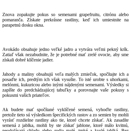
Znova zopakujte pokus so semenami grapefruitu, citrónu alebo
pomaranča. Získate prekrásne rastliny, keď ich umiestnite na
parapetnú dosku okna.
Avokádo obsahuje jedno veľké jadro a vytvára veľmi pekný krík.
Zatiaľ však nezabudnite, že je potrebné mať zrelé ovocie, aby sme
získali dobré klíčenie jadier.
Jahody a maliny obsahujú veľa malých zrniečok, spočítajte ich a
posaďte ich, predtým ich však vysušte. To isté urobte s uhorkami,
melónmi, kukuricou alebo inými nájdenými semenami. Výsledky si
zapíšte do predchádzajúcej tabuľky a porovnajte vaše pokusy s
pokusmi vašich priateľov.
Ak budete mať spočítané vyklíčené semená, vyhoďte rastliny,
pretože tieto sú výsledkom špecifických rastov a zo semien by mohli
vyrásť rozdielne rastliny ako tie, ktoré chcete získať. Ak zasadíte
semená z jablka, mohli by ste získať jablone, ktoré málo kvitnú,
neodolávajú chladu alebo rodia malé, trpké a kyslé jablká. Bez