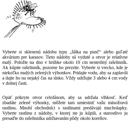
Vyberte si sklenenú nádobu typu „šálka na punč“ alebo guľaté
akvárium pre karasov. Tieto nádoby sú vyduté a otvor je relatívne
malý. Položte na dno v hrúbke okolo 10 cm nesterilný rašelinník.
Ak kúpite rašelinník, pozorne ho prezrite. Vyberte si vrecko, kde je
niekoľko malých zelených výhonkov. Pridajte vodu, aby sa zaplavili
a dajte ho na nejaký čas na slnko. Vždy udržujte 3 alebo 4 cm vody
v dolnej časti.
Opäť prikryte otvor celofánom, aby sa udržala vlhkosť. Keď
zbadáte zelené výhonky, môžete tam umiestniť vašu mäsožravú
rastlinu. Mnohí obchodníci s rastlinami predávajú mucholapky.
Vyberte rastlinu z nádoby, v ktorej ste ju kúpili, a starostlivo ju
presaďte do rašelinníka udržiavaním pôdy okolo koreňov.