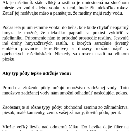
Ak je rašelinník stále vlhký a rastlina je umiestnená na slnečnom
mieste vo vnútri alebo vonku v tieni, bude žiť niekoľko rokov.
Zatiaľ jej nedávajte mäso a pamätajte, že rastliny majú rady vodu.
Počas leta ju umiestnime vonku do tieňa, kde bude chytať neopatrný
hmyz. Je možné, že niekoľko papradí sa pokúsi vyklíčiť v
rašelinníku. Pripomenie nám to prírodné prostredie rastliny. Jestvujú
iné druhy hmyzožravých rastlín, z ktorých saracénie (kvetný
emblém provincie Terre-Neuve) a drosery možno nájsť v
quebeckých rašeliniskách. Niekedy sa drosera usadí na vlhkom
piesku.
Aký typ pôdy lepšie udržuje vodu?
Príroda a zloženie pôdy určujú množstvo zadržanej vody. Toto
množstvo zadržanej vody nám umožní odhadnúť nasledujúci pokus.
Zaobstarajte si rôzne typy pôdy: obchodnú zeminu zo záhradníctva,
piesok, malé kamienky, zem z vašej záhrady, ílovitú pôdu, perlit.
Vložte veľký lievik nad odmernú šálku. Do lievika dajte filter na