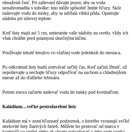
obnaženú časť. Pri zalievaní dávajte pozor, aby sa voda
nenahromadila v tobolke: toto môže spôsobiť hnitie hľuzy. Skôr
nalievajte vodu do misky, aby sa udržala vlhká pôda. Opatrujte
nádobu pri izbovej teplote.
Keď listy majú asi 5 cm, umiestnite vaše nádoby na svetlo, vždy ich
však chráňte pred priamymi slnečnými lúčmi.
Používajte tekuté hnojivo vo vlažnej vode jedenkrát do mesiaca.
Po odkvitnutí listy budú zotrvávať určitý čas. Keď začnú žltnúť, už
nepolievajte a nechajte hľuzy odpočívať na suchom a chladnejšom
mieste až do ďalšieho februára.
Potom znova začnete nalievať vodu do misky pod kvetináčom.
Kaládium…veľké pestrofarebné listy
Kaládium má v zemi hľuznatý podzemok, z ktorého vyrastajú veľké
strelovité listy žiarivých farieb. Môžete ho pestovať od marca v
kvetináči vo vnútri alebo ak chcete pokračovať v jeho raste vonku,