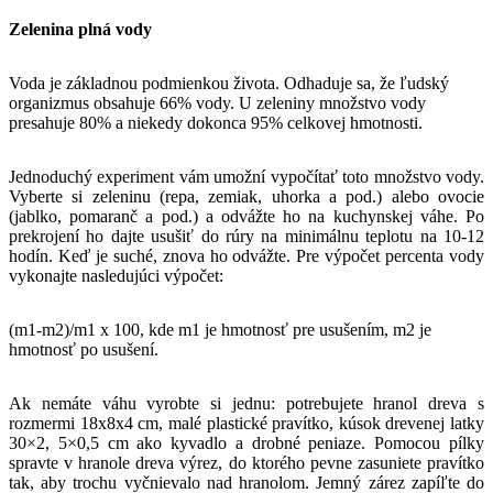
Zelenina plná vody
Voda je základnou podmienkou života. Odhaduje sa, že ľudský
organizmus obsahuje 66% vody. U zeleniny množstvo vody
presahuje 80% a niekedy dokonca 95% celkovej hmotnosti.
Jednoduchý experiment vám umožní vypočítať toto množstvo vody.
Vyberte si zeleninu (repa, zemiak, uhorka a pod.) alebo ovocie
(jablko, pomaranč a pod.) a odvážte ho na kuchynskej váhe. Po
prekrojení ho dajte usušiť do rúry na minimálnu teplotu na 10-12
hodín. Keď je suché, znova ho odvážte. Pre výpočet percenta vody
vykonajte nasledujúci výpočet:
(m1-m2)/m1 x 100, kde m1 je hmotnosť pre usušením, m2 je
hmotnosť po usušení.
Ak nemáte váhu vyrobte si jednu: potrebujete hranol dreva s
rozmermi 18x8x4 cm, malé plastické pravítko, kúsok drevenej latky
30×2, 5×0,5 cm ako kyvadlo a drobné peniaze. Pomocou pílky
spravte v hranole dreva výrez, do ktorého pevne zasuniete pravítko
tak, aby trochu vyčnievalo nad hranolom. Jemný zárez zapíľte do