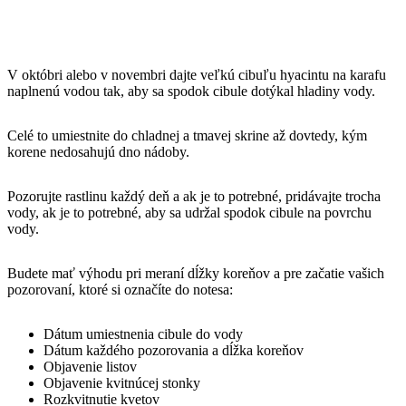
V októbri alebo v novembri dajte veľkú cibuľu hyacintu na karafu
naplnenú vodou tak, aby sa spodok cibule dotýkal hladiny vody.
Celé to umiestnite do chladnej a tmavej skrine až dovtedy, kým
korene nedosahujú dno nádoby.
Pozorujte rastlinu každý deň a ak je to potrebné, pridávajte trocha
vody, ak je to potrebné, aby sa udržal spodok cibule na povrchu
vody.
Budete mať výhodu pri meraní dĺžky koreňov a pre začatie vašich
pozorovaní, ktoré si označíte do notesa:
Dátum umiestnenia cibule do vody
Dátum každého pozorovania a dĺžka koreňov
Objavenie listov
Objavenie kvitnúcej stonky
Rozkvitnutie kvetov