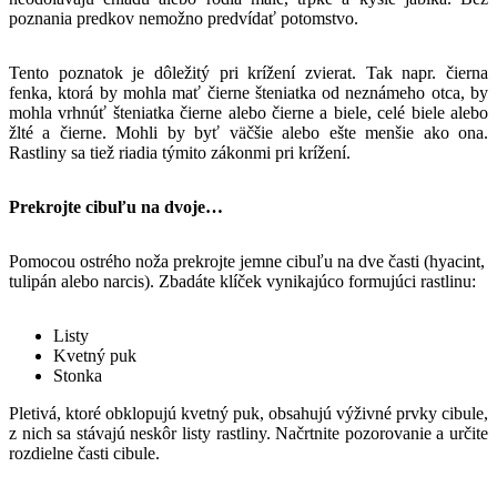
poznania predkov nemožno predvídať potomstvo.
Tento poznatok je dôležitý pri krížení zvierat. Tak napr. čierna
fenka, ktorá by mohla mať čierne šteniatka od neznámeho otca, by
mohla vrhnúť šteniatka čierne alebo čierne a biele, celé biele alebo
žlté a čierne. Mohli by byť väčšie alebo ešte menšie ako ona.
Rastliny sa tiež riadia týmito zákonmi pri krížení.
Prekrojte cibuľu na dvoje…
Pomocou ostrého noža prekrojte jemne cibuľu na dve časti (hyacint,
tulipán alebo narcis). Zbadáte klíček vynikajúco formujúci rastlinu:
Listy
Kvetný puk
Stonka
Pletivá, ktoré obklopujú kvetný puk, obsahujú výživné prvky cibule,
z nich sa stávajú neskôr listy rastliny. Načrtnite pozorovanie a určite
rozdielne časti cibule.