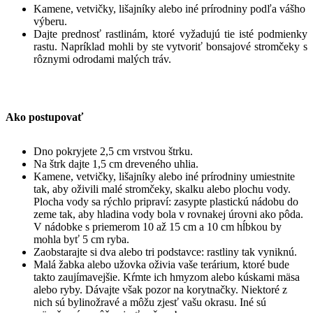
Kamene, vetvičky, lišajníky alebo iné prírodniny podľa vášho
výberu.
Dajte prednosť rastlinám, ktoré vyžadujú tie isté podmienky
rastu. Napríklad mohli by ste vytvoriť bonsajové stromčeky s
rôznymi odrodami malých tráv.
Ako postupovať
Dno pokryjete 2,5 cm vrstvou štrku.
Na štrk dajte 1,5 cm dreveného uhlia.
Kamene, vetvičky, lišajníky alebo iné prírodniny umiestnite
tak, aby oživili malé stromčeky, skalku alebo plochu vody.
Plocha vody sa rýchlo pripraví: zasypte plastickú nádobu do
zeme tak, aby hladina vody bola v rovnakej úrovni ako pôda.
V nádobke s priemerom 10 až 15 cm a 10 cm hĺbkou by
mohla byť 5 cm ryba.
Zaobstarajte si dva alebo tri podstavce: rastliny tak vyniknú.
Malá žabka alebo užovka oživia vaše terárium, ktoré bude
takto zaujímavejšie. Kŕmte ich hmyzom alebo kúskami mäsa
alebo ryby. Dávajte však pozor na korytnačky. Niektoré z
nich sú bylinožravé a môžu zjesť vašu okrasu. Iné sú