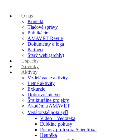
O nás
Kontakt
Tlačové správy
Publikácie
AMAVET Revue
Dokumenty a logá
Partneri
Starý web (archív)
Úspechy
Novinky
Aktivity
Vzdelávacie aktivity
Letné aktivity
Exkurzie
Dobrovoľníctvo
Štrukturálne projekty
Akadémia AMAVET
Vedátorské pokusy
Video – Vedotéka
Ľubkine pokusy
Pokusy profesora Scientifixa
Heuréka