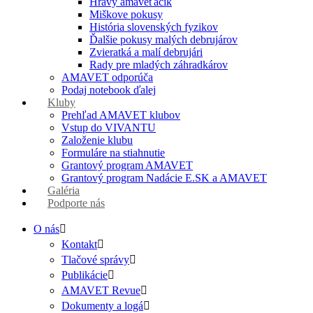
Hravý amaveťáčik
Miškove pokusy
História slovenských fyzikov
Ďalšie pokusy malých debrujárov
Zvieratká a malí debrujári
Rady pre mladých záhradkárov
AMAVET odporúča
Podaj notebook ďalej
Kluby
Prehľad AMAVET klubov
Vstup do VIVANTU
Založenie klubu
Formuláre na stiahnutie
Grantový program AMAVET
Grantový program Nadácie E.SK a AMAVET
Galéria
Podporte nás
O nás
Kontakt
Tlačové správy
Publikácie
AMAVET Revue
Dokumenty a logá