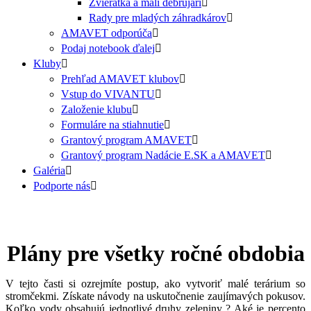
Zvieratká a malí debrujári
Rady pre mladých záhradkárov
AMAVET odporúča
Podaj notebook ďalej
Kluby
Prehľad AMAVET klubov
Vstup do VIVANTU
Založenie klubu
Formuláre na stiahnutie
Grantový program AMAVET
Grantový program Nadácie E.SK a AMAVET
Galéria
Podporte nás
Plány pre všetky ročné obdobia
V tejto časti si ozrejmíte postup, ako vytvoriť malé terárium so
stromčekmi. Získate návody na uskutočnenie zaujímavých pokusov.
Koľko vody obsahujú jednotlivé druhy zeleniny ? Aké je percento