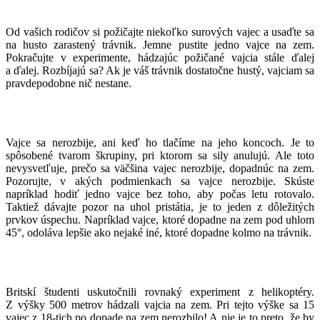
Od vašich rodičov si požičajte niekoľko surových vajec a usaďte sa
na husto zarastený trávnik. Jemne pustite jedno vajce na zem.
Pokračujte v experimente, hádzajúc požičané vajcia stále ďalej
a ďalej. Rozbíjajú sa? Ak je váš trávnik dostatočne hustý, vajciam sa
pravdepodobne nič nestane.
Vajce sa nerozbije, ani keď ho tlačíme na jeho koncoch. Je to
spôsobené tvarom škrupiny, pri ktorom sa sily anulujú. Ale toto
nevysvetľuje, prečo sa väčšina vajec nerozbije, dopadnúc na zem.
Pozorujte, v akých podmienkach sa vajce nerozbije. Skúste
napríklad hodiť jedno vajce bez toho, aby počas letu rotovalo.
Taktiež dávajte pozor na uhol pristátia, je to jeden z dôležitých
prvkov úspechu. Napríklad vajce, ktoré dopadne na zem pod uhlom
45°, odoláva lepšie ako nejaké iné, ktoré dopadne kolmo na trávnik.
Britskí študenti uskutočnili rovnaký experiment z helikoptéry.
Z výšky 500 metrov hádzali vajcia na zem. Pri tejto výške sa 15
vajec z 18-tich po dopade na zem nerozbilo! A nie je to preto, že by