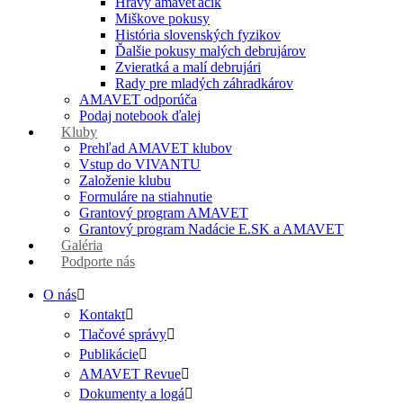
Hravý amaveťáčik
Miškove pokusy
História slovenských fyzikov
Ďalšie pokusy malých debrujárov
Zvieratká a malí debrujári
Rady pre mladých záhradkárov
AMAVET odporúča
Podaj notebook ďalej
Kluby
Prehľad AMAVET klubov
Vstup do VIVANTU
Založenie klubu
Formuláre na stiahnutie
Grantový program AMAVET
Grantový program Nadácie E.SK a AMAVET
Galéria
Podporte nás
O nás
Kontakt
Tlačové správy
Publikácie
AMAVET Revue
Dokumenty a logá