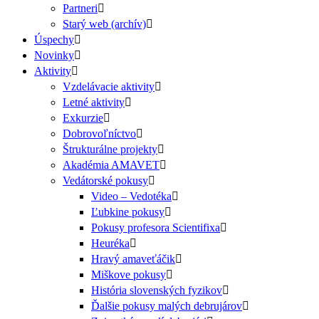
Partneri
Starý web (archív)
Úspechy
Novinky
Aktivity
Vzdelávacie aktivity
Letné aktivity
Exkurzie
Dobrovoľníctvo
Štrukturálne projekty
Akadémia AMAVET
Vedátorské pokusy
Video – Vedotéka
Ľubkine pokusy
Pokusy profesora Scientifixa
Heuréka
Hravý amaveťáčik
Miškove pokusy
História slovenských fyzikov
Ďalšie pokusy malých debrujárov