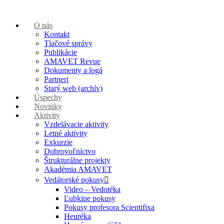
O nás
Kontakt
Tlačové správy
Publikácie
AMAVET Revue
Dokumenty a logá
Partneri
Starý web (archív)
Úspechy
Novinky
Aktivity
Vzdelávacie aktivity
Letné aktivity
Exkurzie
Dobrovoľníctvo
Štrukturálne projekty
Akadémia AMAVET
Vedátorské pokusy
Video – Vedotéka
Ľubkine pokusy
Pokusy profesora Scientifixa
Heuréka