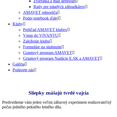
Zvieratká a malí debrujári
Rady pre mladých záhradkárov
AMAVET odporúča
Podaj notebook ďalej
Kluby
Prehľad AMAVET klubov
Vstup do VIVANTU
Založenie klubu
Formuláre na stiahnutie
Grantový program AMAVET
Grantový program Nadácie E.SK a AMAVET
Galéria
Podporte nás
Sliepky znášajú tvrdé vajcia
Predvedieme vám jeden veľmi zábavný experiment realizovateľný
počas jedného pekného letného dňa.