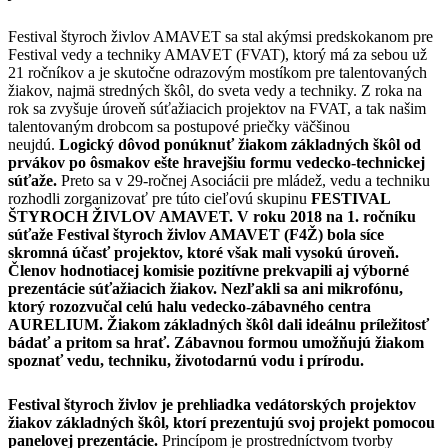
Festival štyroch živlov AMAVET sa stal akýmsi predskokanom pre
Festival vedy a techniky AMAVET (FVAT), ktorý má za sebou už
21 ročníkov a je skutočne odrazovým mostíkom pre talentovaných
žiakov, najmä stredných škôl, do sveta vedy a techniky. Z roka na
rok sa zvyšuje úroveň súťažiacich projektov na FVAT, a tak našim
talentovaným drobcom sa postupové priečky väčšinou
neujdú.
Logický dôvod ponúknuť žiakom základných škôl od
prvákov po ôsmakov ešte hravejšiu formu vedecko-technickej
súťaže.
Preto sa v 29-ročnej Asociácii pre mládež, vedu a techniku
rozhodli zorganizovať pre túto cieľovú skupinu
FESTIVAL
ŠTYROCH ŽIVLOV AMAVET. V roku 2018 na 1. ročníku
súťaže Festival štyroch živlov AMAVET (F4Ž) bola síce
skromná účasť projektov, ktoré však mali vysokú úroveň.
Členov hodnotiacej komisie pozitívne prekvapili aj výborné
prezentácie súťažiacich žiakov. Nezľakli sa ani mikrofónu,
ktorý rozozvučal celú halu vedecko-zábavného centra
AURELIUM. Žiakom základných škôl dali ideálnu príležitosť
bádať a pritom sa hrať. Zábavnou formou umožňujú žiakom
spoznať vedu, techniku, životodarnú vodu i prírodu.
Festival štyroch živlov je prehliadka vedátorských projektov
žiakov základných škôl, ktorí prezentujú svoj projekt pomocou
panelovej prezentácie.
Princípom je prostredníctvom tvorby