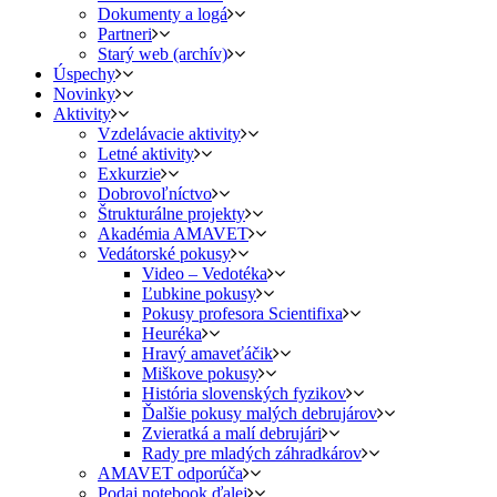
Dokumenty a logá
Partneri
Starý web (archív)
Úspechy
Novinky
Aktivity
Vzdelávacie aktivity
Letné aktivity
Exkurzie
Dobrovoľníctvo
Štrukturálne projekty
Akadémia AMAVET
Vedátorské pokusy
Video – Vedotéka
Ľubkine pokusy
Pokusy profesora Scientifixa
Heuréka
Hravý amaveťáčik
Miškove pokusy
História slovenských fyzikov
Ďalšie pokusy malých debrujárov
Zvieratká a malí debrujári
Rady pre mladých záhradkárov
AMAVET odporúča
Podaj notebook ďalej