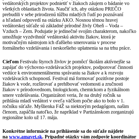
vedátorských projektov podnietiť v žiakoch záujem o bádanie vo
všetkých oblastiach života. Naučiť ich, aby otázkou PREČO
prebudili v sebe prirodzenú túžbu mladých ľudí po poznávaní
a hľadaní odpovedí na otázku AKO. Nosnou témou hravej
vedátorskej súťaže sú základné prírodné živly Oheň – Voda –
Vzduch – Zem. Podujatie je jedinečné svojím charakterom, nakoľko
umožňuje vyzdvihnúť vedátorskú aktivitu žiakov, ktorá je
motivačným nástrojom ich ďalšieho smerovania v procese
formálneho vzdelávania i neskoršieho uplatnenia sa na trhu práce.
Cieľom
Festivalu štyroch živlov je pomôcť školám aktívnejšie sa
zapájať do výchovno-vzdelávacích projektov, podporovať činnosti
vedúce k environmentálnemu správaniu sa žiakov a k rozvoju
vzdelávacích schopností. Festival má formovať pozitívne postoje
žiakov k vode, rozširovať a prehlbovať vedomosti a zručnosti
žiakov v prírodovednom, biologickom, chemickom a fyzikálnom
smere vzdelávania. Organizátori veria, že na druhý ročník sa
prihlásia mladí vedátori v oveľa väčšom počte ako to bolo v 1.
ročníku súťaže. Myšlienka F4Ž sa niektorým pedagógom, našim
členom, zapáčila natoľko, že napríklad v Partizánskom zorganizujú
regionálne kolo už 17. mája.
Konkrétne informácie na prihlásenie sa do súťaže nájdete
na
www.amavet.sk
. Prípadné otázky vám zodpovie koordinátor