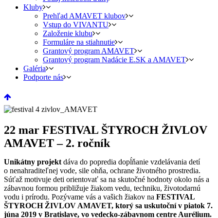
Kluby
Prehľad AMAVET klubov
Vstup do VIVANTU
Založenie klubu
Formuláre na stiahnutie
Grantový program AMAVET
Grantový program Nadácie E.SK a AMAVET
Galéria
Podporte nás
22 mar
FESTIVAL ŠTYROCH ŽIVLOV
AMAVET – 2. ročník
Unikátny projekt
dáva do popredia dopĺňanie vzdelávania detí
o nenahraditeľnej vode, sile ohňa, ochrane životného prostredia.
Súťaž motivuje deti orientovať sa na skutočné hodnoty okolo nás a
zábavnou formou približuje žiakom vedu, techniku, životodarnú
vodu i prírodu. Pozývame vás a vašich žiakov na
FESTIVAL
ŠTYROCH ŽIVLOV AMAVET, ktorý sa uskutoční v piatok 7.
júna 2019 v Bratislave, vo vedecko-zábavnom centre Aurélium.