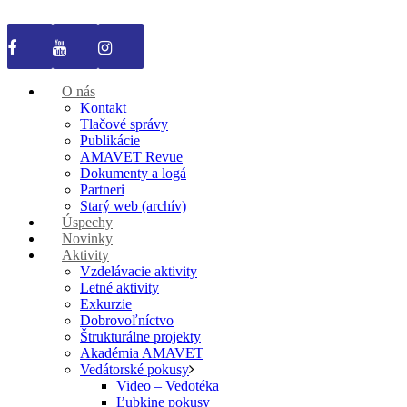
O nás
Kontakt
Tlačové správy
Publikácie
AMAVET Revue
Dokumenty a logá
Partneri
Starý web (archív)
Úspechy
Novinky
Aktivity
Vzdelávacie aktivity
Letné aktivity
Exkurzie
Dobrovoľníctvo
Štrukturálne projekty
Akadémia AMAVET
Vedátorské pokusy
Video – Vedotéka
Ľubkine pokusy