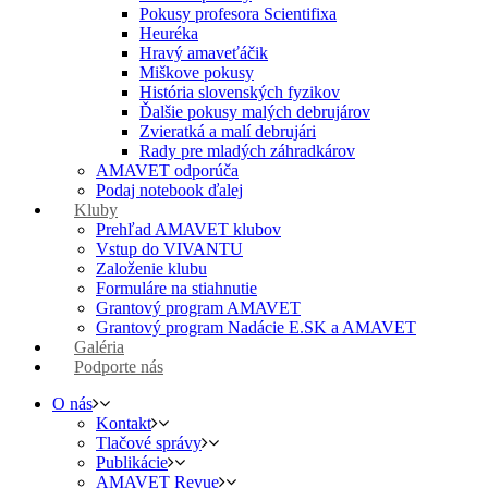
Pokusy profesora Scientifixa
Heuréka
Hravý amaveťáčik
Miškove pokusy
História slovenských fyzikov
Ďalšie pokusy malých debrujárov
Zvieratká a malí debrujári
Rady pre mladých záhradkárov
AMAVET odporúča
Podaj notebook ďalej
Kluby
Prehľad AMAVET klubov
Vstup do VIVANTU
Založenie klubu
Formuláre na stiahnutie
Grantový program AMAVET
Grantový program Nadácie E.SK a AMAVET
Galéria
Podporte nás
O nás
Kontakt
Tlačové správy
Publikácie
AMAVET Revue