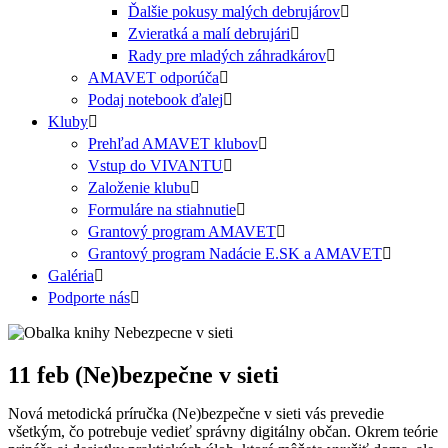
Ďalšie pokusy malých debrujárov
Zvieratká a malí debrujári
Rady pre mladých záhradkárov
AMAVET odporúča
Podaj notebook ďalej
Kluby
Prehľad AMAVET klubov
Vstup do VIVANTU
Založenie klubu
Formuláre na stiahnutie
Grantový program AMAVET
Grantový program Nadácie E.SK a AMAVET
Galéria
Podporte nás
11 feb
(Ne)bezpečne v sieti
Nová metodická príručka (Ne)bezpečne v sieti vás prevedie
všetkým, čo potrebuje vedieť správny digitálny občan. Okrem teórie