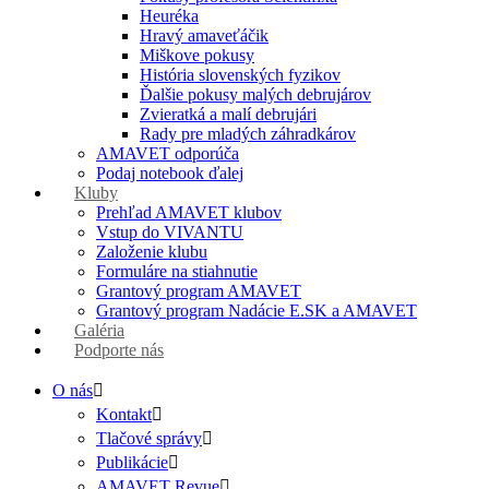
Heuréka
Hravý amaveťáčik
Miškove pokusy
História slovenských fyzikov
Ďalšie pokusy malých debrujárov
Zvieratká a malí debrujári
Rady pre mladých záhradkárov
AMAVET odporúča
Podaj notebook ďalej
Kluby
Prehľad AMAVET klubov
Vstup do VIVANTU
Založenie klubu
Formuláre na stiahnutie
Grantový program AMAVET
Grantový program Nadácie E.SK a AMAVET
Galéria
Podporte nás
O nás
Kontakt
Tlačové správy
Publikácie
AMAVET Revue