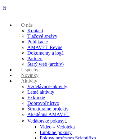
O nás
Kontakt
Tlačové správy
Publikácie
AMAVET Revue
Dokumenty a logá
Partneri
Starý web (archív)
Úspechy
Novinky
Aktivity
Vzdelávacie aktivity
Letné aktivity
Exkurzie
Dobrovoľníctvo
Štrukturálne projekty
Akadémia AMAVET
Vedátorské pokusy
Video – Vedotéka
Ľubkine pokusy
Pokusy profesora Scientifixa