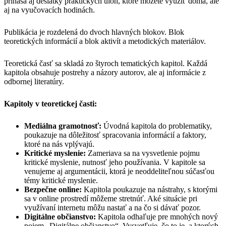
prináša aj desiatky praktických úloh, ktoré môžete využiť doma, ale
aj na vyučovacích hodinách.
Publikácia je rozdelená do dvoch hlavných blokov. Blok
teoretických informácií a blok aktivít a metodických materiálov.
Teoretická časť sa skladá zo štyroch tematických kapitol. Každá
kapitola obsahuje postrehy a názory autorov, ale aj informácie z
odbornej literatúry.
Kapitoly v teoretickej časti:
Mediálna gramotnosť:
Úvodná kapitola do problematiky,
poukazuje na dôležitosť spracovania informácií a faktory,
ktoré na nás vplývajú.
Kritické myslenie:
Zameriava sa na vysvetlenie pojmu
kritické myslenie, nutnosť jeho používania. V kapitole sa
venujeme aj argumentácii, ktorá je neoddeliteľnou súčasťou
témy kritické myslenie.
Bezpečne online:
Kapitola poukazuje na nástrahy, s ktorými
sa v online prostredí môžeme stretnúť. Aké situácie pri
využívaní internetu môžu nastať a na čo si dávať pozor.
Digitálne občianstvo:
Kapitola odhaľuje pre mnohých nový
pojem „Digitálne občianstvo“. Vysvetľuje, čo to je, a ktorých