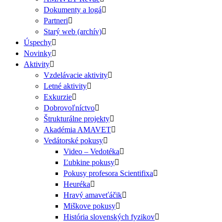
Dokumenty a logá
Partneri
Starý web (archív)
Úspechy
Novinky
Aktivity
Vzdelávacie aktivity
Letné aktivity
Exkurzie
Dobrovoľníctvo
Štrukturálne projekty
Akadémia AMAVET
Vedátorské pokusy
Video – Vedotéka
Ľubkine pokusy
Pokusy profesora Scientifixa
Heuréka
Hravý amaveťáčik
Miškove pokusy
História slovenských fyzikov