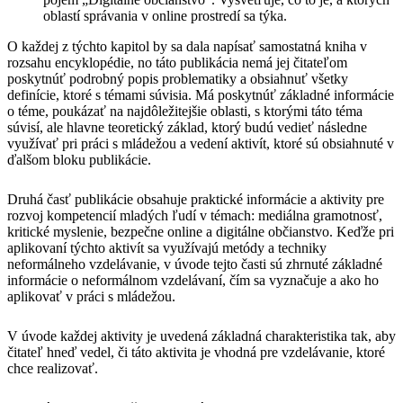
oblastí správania v online prostredí sa týka.
O každej z týchto kapitol by sa dala napísať samostatná kniha v
rozsahu encyklopédie, no táto publikácia nemá jej čitateľom
poskytnúť podrobný popis problematiky a obsiahnuť všetky
definície, ktoré s témami súvisia. Má poskytnúť základné informácie
o téme, poukázať na najdôležitejšie oblasti, s ktorými táto téma
súvisí, ale hlavne teoretický základ, ktorý budú vedieť následne
využívať pri práci s mládežou a vedení aktivít, ktoré sú obsiahnuté v
ďalšom bloku publikácie.
Druhá časť publikácie obsahuje praktické informácie a aktivity pre
rozvoj kompetencií mladých ľudí v témach: mediálna gramotnosť,
kritické myslenie, bezpečne online a digitálne občianstvo. Keďže pri
aplikovaní týchto aktivít sa využívajú metódy a techniky
neformálneho vzdelávanie, v úvode tejto časti sú zhrnuté základné
informácie o neformálnom vzdelávaní, čím sa vyznačuje a ako ho
aplikovať v práci s mládežou.
V úvode každej aktivity je uvedená základná charakteristika tak, aby
čitateľ hneď vedel, či táto aktivita je vhodná pre vzdelávanie, ktoré
chce realizovať.