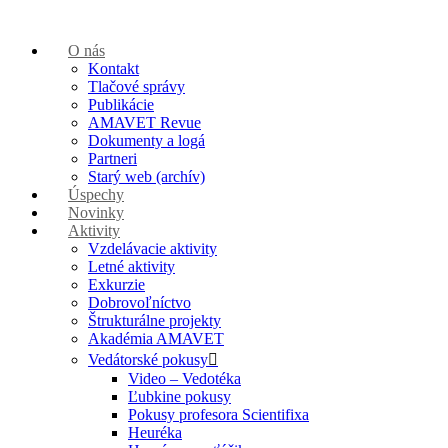
O nás
Kontakt
Tlačové správy
Publikácie
AMAVET Revue
Dokumenty a logá
Partneri
Starý web (archív)
Úspechy
Novinky
Aktivity
Vzdelávacie aktivity
Letné aktivity
Exkurzie
Dobrovoľníctvo
Štrukturálne projekty
Akadémia AMAVET
Vedátorské pokusy
Video – Vedotéka
Ľubkine pokusy
Pokusy profesora Scientifixa
Heuréka