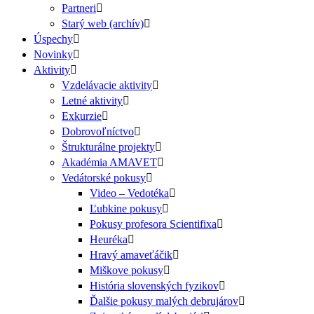
Partneri
Starý web (archív)
Úspechy
Novinky
Aktivity
Vzdelávacie aktivity
Letné aktivity
Exkurzie
Dobrovoľníctvo
Štrukturálne projekty
Akadémia AMAVET
Vedátorské pokusy
Video – Vedotéka
Ľubkine pokusy
Pokusy profesora Scientifixa
Heuréka
Hravý amaveťáčik
Miškove pokusy
História slovenských fyzikov
Ďalšie pokusy malých debrujárov