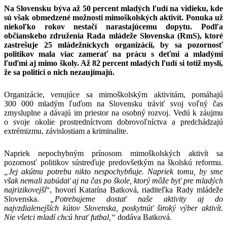
Na Slovensku býva až 50 percent mladých ľudí na vidieku, kde
sú však obmedzené možnosti mimoškolských aktivít. Ponuka už
niekoľko rokov nestačí narastajúcemu dopytu. Podľa
občianskeho združenia Rada mládeže Slovenska (RmS), ktoré
zastrešuje 25 mládežníckych organizácií, by sa pozornosť
politikov mala viac zamerať na prácu s deťmi a mladými
ľuďmi aj mimo školy. Až 82 percent mladých ľudí si totiž myslí,
že sa politici o nich nezaujímajú.
Organizácie, venujúce sa mimoškolským aktivitám, pomáhajú
300 000 mladým ľuďom na Slovensku tráviť svoj voľný čas
zmysluplne a dávajú im priestor na osobný rozvoj. Vedú k záujmu
o svoje okolie prostredníctvom dobrovoľníctva a predchádzajú
extrémizmu, závislostiam a kriminalite.
Napriek nepochybným prínosom mimoškolských aktivít sa
pozornosť politikov sústreďuje predovšetkým na školskú reformu.
„Jej akútnu potrebu nikto nespochybňuje. Napriek tomu, by sme
však nemali zabúdať aj na čas po škole, ktorý môže byť pre mladých
najrizikovejší
“, hovorí Katarína Batková, riaditeľka Rady mládeže
Slovenska.
„Potrebujeme dostať naše aktivity aj do
najvzdialenejších kútov Slovenska, poskytnúť široký výber aktivít.
Nie všetci mladí chcú hrať futbal,“
dodáva Batková.