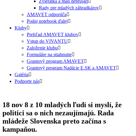
Zvieratká a malí debrujári
Rady pre mladých záhradkárov
AMAVET odporúča
Podaj notebook ďalej
Kluby
Prehľad AMAVET klubov
Vstup do VIVANTU
Založenie klubu
Formuláre na stiahnutie
Grantový program AMAVET
Grantový program Nadácie E.SK a AMAVET
Galéria
Podporte nás
18 nov
8 z 10 mladých ľudí si myslí, že
politici sa o nich nezaujímajú. Rada
mládeže Slovenska preto začína s
kampaňou.