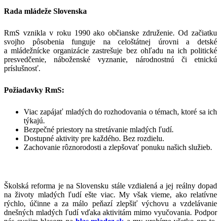
Rada mládeže Slovenska
RmS vznikla v roku 1990 ako občianske združenie. Od začiatku
svojho pôsobenia funguje na celoštátnej úrovni a detské
a mládežnícke organizácie zastrešuje bez ohľadu na ich politické
presvedčenie, náboženské vyznanie, národnostnú či etnickú
príslušnosť.
Požiadavky RmS:
Viac zapájať mladých do rozhodovania o témach, ktoré sa ich
týkajú.
Bezpečné priestory na stretávanie mladých ľudí.
Dostupné aktivity pre každého. Bez rozdielu.
Zachovanie rôznorodosti a zlepšovať ponuku našich služieb.
Školská reforma je na Slovensku stále vzdialená a jej reálny dopad
na životy mladých ľudí ešte viac. My však vieme, ako relatívne
rýchlo, účinne a za málo peňazí zlepšiť výchovu a vzdelávanie
dnešných mladých ľudí vďaka aktivitám mimo vyučovania. Podpor