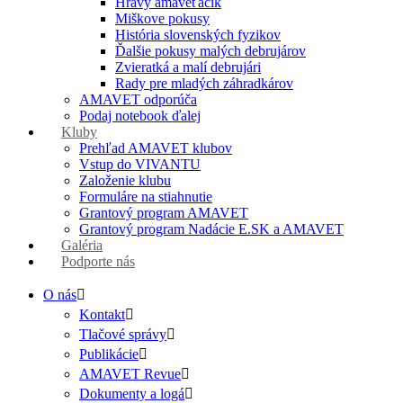
Hravý amaveťáčik
Miškove pokusy
História slovenských fyzikov
Ďalšie pokusy malých debrujárov
Zvieratká a malí debrujári
Rady pre mladých záhradkárov
AMAVET odporúča
Podaj notebook ďalej
Kluby
Prehľad AMAVET klubov
Vstup do VIVANTU
Založenie klubu
Formuláre na stiahnutie
Grantový program AMAVET
Grantový program Nadácie E.SK a AMAVET
Galéria
Podporte nás
O nás
Kontakt
Tlačové správy
Publikácie
AMAVET Revue
Dokumenty a logá