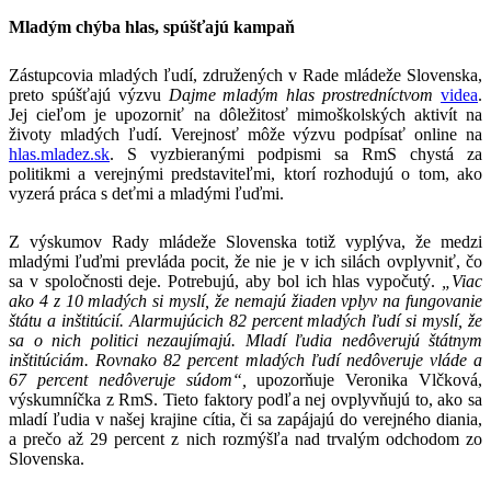
Mladým chýba hlas, spúšťajú kampaň
Zástupcovia mladých ľudí, združených v Rade mládeže Slovenska,
preto spúšťajú výzvu
Dajme mladým hlas prostredníctvom
videa
.
Jej cieľom je upozorniť na dôležitosť mimoškolských aktivít na
životy mladých ľudí. Verejnosť môže výzvu podpísať online na
hlas.mladez.sk
. S vyzbieranými podpismi sa RmS chystá za
politikmi a verejnými predstaviteľmi, ktorí rozhodujú o tom, ako
vyzerá práca s deťmi a mladými ľuďmi.
Z výskumov Rady mládeže Slovenska totiž vyplýva, že medzi
mladými ľuďmi prevláda pocit, že nie je v ich silách ovplyvniť, čo
sa v spoločnosti deje. Potrebujú, aby bol ich hlas vypočutý.
„Viac
ako 4 z 10 mladých si myslí, že nemajú žiaden vplyv na fungovanie
štátu a inštitúcií. Alarmujúcich 82 percent mladých ľudí si myslí, že
sa o nich politici nezaujímajú. Mladí ľudia nedôverujú štátnym
inštitúciám. Rovnako 82 percent mladých ľudí nedôveruje vláde a
67 percent nedôveruje súdom“,
upozorňuje Veronika Vlčková,
výskumníčka z RmS. Tieto faktory podľa nej ovplyvňujú to, ako sa
mladí ľudia v našej krajine cítia, či sa zapájajú do verejného diania,
a prečo až 29 percent z nich rozmýšľa nad trvalým odchodom zo
Slovenska.