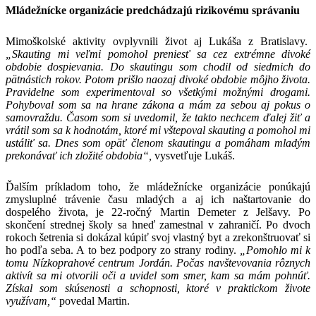
Mládežnícke organizácie predchádzajú rizikovému správaniu
Mimoškolské aktivity ovplyvnili život aj Lukáša z Bratislavy.
„Skauting mi veľmi pomohol preniesť sa cez extrémne divoké
obdobie dospievania. Do skautingu som chodil od siedmich do
pätnástich rokov. Potom prišlo naozaj divoké obdobie môjho života.
Pravidelne som experimentoval so všetkými možnými drogami.
Pohyboval som sa na hrane zákona a mám za sebou aj pokus o
samovraždu. Časom som si uvedomil, že takto nechcem ďalej žiť a
vrátil som sa k hodnotám, ktoré mi vštepoval skauting a pomohol mi
ustáliť sa. Dnes som opäť členom skautingu a pomáham mladým
prekonávať ich zložité obdobia“,
vysvetľuje Lukáš.
Ďalším príkladom toho, že mládežnícke organizácie ponúkajú
zmysluplné trávenie času mladých a aj ich naštartovanie do
dospelého života, je 22-ročný Martin Demeter z Jelšavy. Po
skončení strednej školy sa hneď zamestnal v zahraničí. Po dvoch
rokoch šetrenia si dokázal kúpiť svoj vlastný byt a zrekonštruovať si
ho podľa seba. A to bez podpory zo strany rodiny.
„Pomohlo mi k
tomu Nízkoprahové centrum Jordán. Počas navštevovania rôznych
aktivít sa mi otvorili oči a uvidel som smer, kam sa mám pohnúť.
Získal som skúsenosti a schopnosti, ktoré v praktickom živote
využívam,“
povedal Martin.