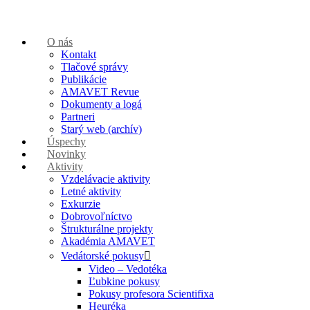
O nás
Kontakt
Tlačové správy
Publikácie
AMAVET Revue
Dokumenty a logá
Partneri
Starý web (archív)
Úspechy
Novinky
Aktivity
Vzdelávacie aktivity
Letné aktivity
Exkurzie
Dobrovoľníctvo
Štrukturálne projekty
Akadémia AMAVET
Vedátorské pokusy
Video – Vedotéka
Ľubkine pokusy
Pokusy profesora Scientifixa
Heuréka