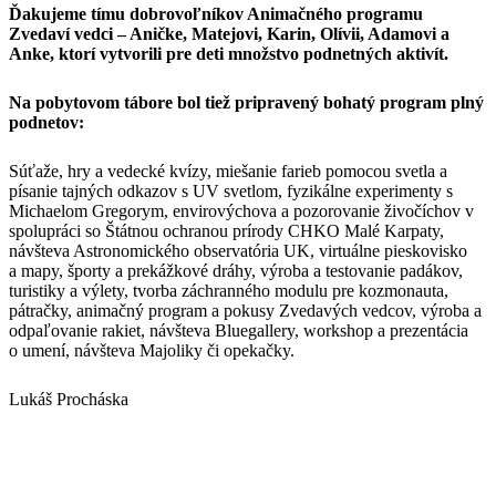
Ďakujeme tímu dobrovoľníkov Animačného programu
Zvedaví vedci – Aničke, Matejovi, Karin, Olívii, Adamovi a
Anke, ktorí vytvorili pre deti množstvo podnetných aktivít.
Na pobytovom tábore bol tiež pripravený bohatý program plný
podnetov:
Súťaže, hry a vedecké kvízy, miešanie farieb pomocou svetla a
písanie tajných odkazov s UV svetlom, fyzikálne experimenty s
Michaelom Gregorym, envirovýchova a pozorovanie živočíchov v
spolupráci so Štátnou ochranou prírody CHKO Malé Karpaty,
návšteva Astronomického observatória UK, virtuálne pieskovisko
a mapy, športy a prekážkové dráhy, výroba a testovanie padákov,
turistiky a výlety, tvorba záchranného modulu pre kozmonauta,
pátračky, animačný program a pokusy Zvedavých vedcov, výroba a
odpaľovanie rakiet, návšteva Bluegallery, workshop a prezentácia
o umení, návšteva Majoliky či opekačky.
Lukáš Procháska