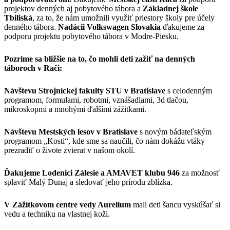
projektov denných aj pobytového tábora a
Základnej škole
Tbiliská
, za to, že nám umožnili využiť priestory školy pre účely
denného tábora.
Nadácii Volkswagen Slovakia
ďakujeme za
podporu projektu pobytového tábora v Modre-Piesku.
Pozrime sa bližšie na to, čo mohli deti zažiť na denných
táboroch v Rači:
Návštevu Strojníckej fakulty STU v Bratislave
s celodenným
programom, formulami, robotmi, vznášadlami, 3d tlačou,
mikroskopmi a mnohými ďalšími zážitkami.
Návštevu Mestských lesov v Bratislave
s novým bádateľským
programom „Kosti“, kde sme sa naučili, čo nám dokážu vtáky
prezradiť o živote zvierat v našom okolí.
Ďakujeme Lodenici Zálesie a AMAVET klubu 946
za možnosť
splaviť Malý Dunaj a sledovať jeho prírodu zblízka.
V Zážitkovom centre vedy Aurelium
mali deti šancu vyskúšať si
vedu a techniku na vlastnej koži.