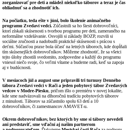
zorganizovať pre deti a mládež niekoľko táborov a teraz je čas
ohliadnuť sa a zhodnotiť ich.
Na počiatku, teda ešte v júni, bolo školenie animačného
programu Zvedaví vedci.
Zúčastnili sa ho šiesti dobrovoľníci,
ktorí získali skúsenosti s tvorbou programu pre deti, zameraného na
neformálne vzdelávanie. Osvojili si základy BOZP, rozvili si
sociálne zručnosti a nadobudli praktické skúsenosti s prácou s
deťmi. Súčasťou praxe bola účasť na letných táboroch, kde dopĺňali
tím skúsenejších dobrovoľníkov. Môžeme zhodnotiť, že sa všetci
tejto úlohy zhostili svedomito, zodpovedne a každý do programu
vniesol niečo svoje, čo veľmi vítame a budeme radi, keď sa zapoja
aj v budúcnosti.
V mesiacoch júl a august sme pripravili tri turnusy Denného
tábora Zvedaví vedci v Rači a jeden pobytový tábor Zvedavých
vedcov v Modre-Piesku
, pričom išlo o premiéru v novej lokalite,
kde sme nadväzovali na dlhoročnú tradíciu pobytových táborov
z minulosti. Táborov sa zúčastnilo spolu 63 detí a 10
dobrovoľníkov, či zamestnancov AMAVET-u.
Okrem dobrovoľníkov, bez ktorých by sme si tábory nevedeli
ani predstaviť, sme vďační aj našim partnerom
a podporovateľom.
Ďakujeme
Mestskej časti Rača
za podporu