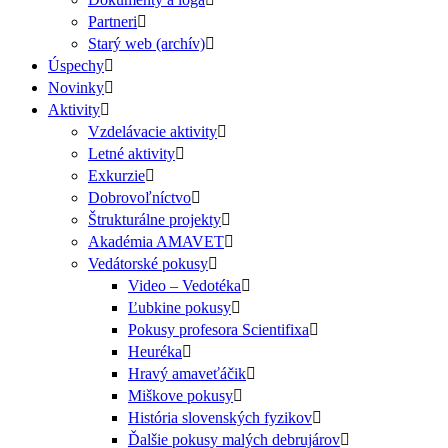
Partneri
Starý web (archív)
Úspechy
Novinky
Aktivity
Vzdelávacie aktivity
Letné aktivity
Exkurzie
Dobrovoľníctvo
Štrukturálne projekty
Akadémia AMAVET
Vedátorské pokusy
Video – Vedotéka
Ľubkine pokusy
Pokusy profesora Scientifixa
Heuréka
Hravý amaveťáčik
Miškove pokusy
História slovenských fyzikov
Ďalšie pokusy malých debrujárov