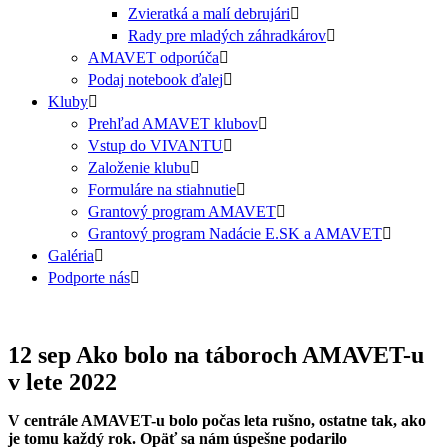
Zvieratká a malí debrujári
Rady pre mladých záhradkárov
AMAVET odporúča
Podaj notebook ďalej
Kluby
Prehľad AMAVET klubov
Vstup do VIVANTU
Založenie klubu
Formuláre na stiahnutie
Grantový program AMAVET
Grantový program Nadácie E.SK a AMAVET
Galéria
Podporte nás
12 sep
Ako bolo na táboroch AMAVET-u
v lete 2022
V centrále AMAVET-u bolo počas leta rušno, ostatne tak, ako
je tomu každý rok. Opäť sa nám úspešne podarilo