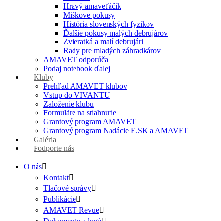
Hravý amaveťáčik
Miškove pokusy
História slovenských fyzikov
Ďalšie pokusy malých debrujárov
Zvieratká a malí debrujári
Rady pre mladých záhradkárov
AMAVET odporúča
Podaj notebook ďalej
Kluby
Prehľad AMAVET klubov
Vstup do VIVANTU
Založenie klubu
Formuláre na stiahnutie
Grantový program AMAVET
Grantový program Nadácie E.SK a AMAVET
Galéria
Podporte nás
O nás
Kontakt
Tlačové správy
Publikácie
AMAVET Revue
Dokumenty a logá