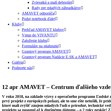
Zvieratká a malí debrujári
Rady pre mladých záhradkárov
AMAVET odporúča
Podaj notebook ďalej
Kluby
Prehľad AMAVET klubov
Vstup do VIVANTU
Založenie klubu
Formuláre na stiahnutie
Grantový program AMAVET
Grantový program Nadácie E.SK a AMAVET
Galéria
Podporte nás
12 apr
AMAVET – Centrum ďalšieho vzdel
V roku 2018, na základe výzvy z operačného programu Ľudské zd
prvý projekt z európskych peňazí, ale to sme ešte netušili, že 
ktoré mali zvýšiť záujem mladých ľudí o prírodné, technické vedy
projektu sa posunul až k dnešnému dátumu – o 2 roky neskôr! Z