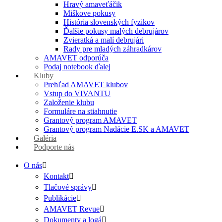
Hravý amaveťáčik
Miškove pokusy
História slovenských fyzikov
Ďalšie pokusy malých debrujárov
Zvieratká a malí debrujári
Rady pre mladých záhradkárov
AMAVET odporúča
Podaj notebook ďalej
Kluby
Prehľad AMAVET klubov
Vstup do VIVANTU
Založenie klubu
Formuláre na stiahnutie
Grantový program AMAVET
Grantový program Nadácie E.SK a AMAVET
Galéria
Podporte nás
O nás
Kontakt
Tlačové správy
Publikácie
AMAVET Revue
Dokumenty a logá