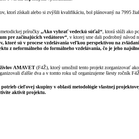
v, ktorí získali alebo si zvýšili kvalifikáciu, bol plánovaný na 7995 
 metodickej príručky
„Ako vyhrať vedeckú súťaž“
, ktorá slúži ako 
m pre začínajúcich vedátorov“
, v ktorej sme dali podrobný návod n
, ktoré sú v procese vzdelávania veľkou perspektívou na zvládani
ektu z neformálneho do formálneho vzdelávania, čo je jeho najsil
ch živlov AMAVET
(F4Ž), ktorý umožnil tento projekt zorganizovať ako
ganizovali ďalšie dva a v tomto roku už organizujeme šiesty ročník F4Ž,
otrieb cieľovej skupiny v oblasti metodológie vlastnej projektove
vite aktivít projektu.