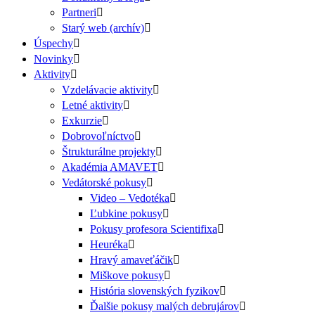
Partneri
Starý web (archív)
Úspechy
Novinky
Aktivity
Vzdelávacie aktivity
Letné aktivity
Exkurzie
Dobrovoľníctvo
Štrukturálne projekty
Akadémia AMAVET
Vedátorské pokusy
Video – Vedotéka
Ľubkine pokusy
Pokusy profesora Scientifixa
Heuréka
Hravý amaveťáčik
Miškove pokusy
História slovenských fyzikov
Ďalšie pokusy malých debrujárov