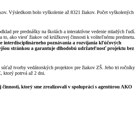
žiakov. Výsledkom bolo vyškolenie až 8321 žiakov. Počet vyškolených
podklad pre prednášky na školách a interaktívne vedenie mladých ľudí.
a to, ako viesť žiakov od krúžkovej činnosti k voliteľnému predmetu.
e interdisciplinárneho poznávania a rozvíjania kľúčových
nejšou stránkou a garantuje dlhodobú udržateľnosť projektu bez
 súťaž tvorby vedátorských projektov pre žiakov ZŠ. Jeho tri ročníky
 ktorý potrvá až 2 dni.
j činnosti, ktorý sme zrealizovali v spolupráci s agentúrou AKO