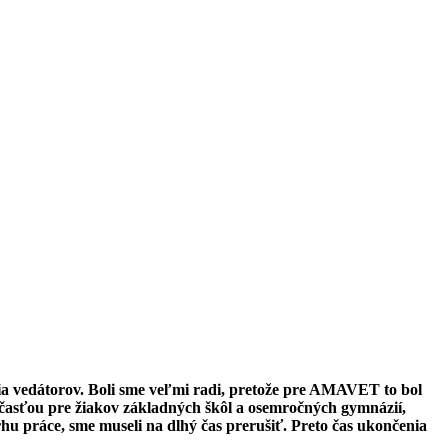
a vedátorov. Boli sme veľmi radi, pretože pre AMAVET to bol
 účasťou pre žiakov základných škôl a osemročných gymnázií,
rhu práce, sme museli na dlhý čas prerušiť. Preto čas ukončenia