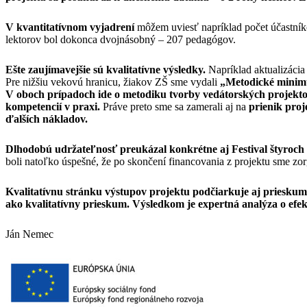
V kvantitatívnom vyjadrení
môžem uviesť napríklad počet účastníko
lektorov bol dokonca dvojnásobný – 207 pedagógov.
Ešte zaujímavejšie sú kvalitatívne výsledky.
Napríklad aktualizácia
Pre nižšiu vekovú hranicu, žiakov ZŠ sme vydali
„Metodické minimu
V oboch prípadoch ide o metodiku tvorby vedátorských projektov
kompetencií v praxi.
Práve preto sme sa zamerali aj na
prienik proj
ďalších nákladov.
Dlhodobú udržateľnosť preukázal konkrétne aj Festival štyro
boli natoľko úspešné, že po skončení financovania z projektu sme zor
Kvalitatívnu stránku výstupov projektu podčiarkuje aj prieskum p
ako kvalitatívny prieskum. Výsledkom je expertná analýza o efekti
Ján Nemec