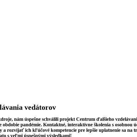
ávania vedátorov
roje, nám úspešne schválili projekt Centrum ďalšieho vzdelávani
príde obdobie pandémie. Kontaktné, interaktívne školenia s osobnou
 a rozvíjať ich kľúčové kompetencie pre lepšie uplatnenie sa na t
ato s veľmi úspešnými výsledkami!