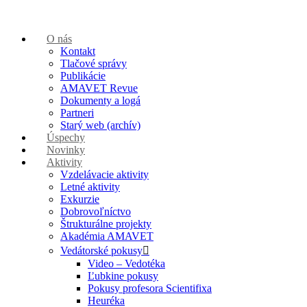
O nás
Kontakt
Tlačové správy
Publikácie
AMAVET Revue
Dokumenty a logá
Partneri
Starý web (archív)
Úspechy
Novinky
Aktivity
Vzdelávacie aktivity
Letné aktivity
Exkurzie
Dobrovoľníctvo
Štrukturálne projekty
Akadémia AMAVET
Vedátorské pokusy
Video – Vedotéka
Ľubkine pokusy
Pokusy profesora Scientifixa
Heuréka