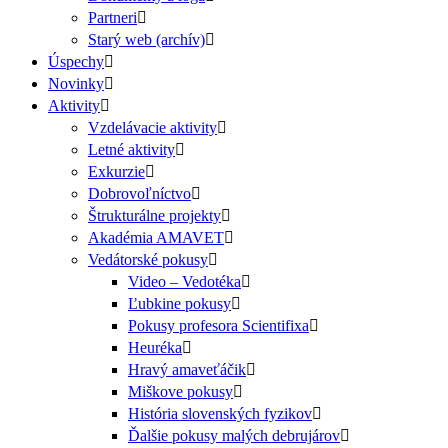
Partneri
Starý web (archív)
Úspechy
Novinky
Aktivity
Vzdelávacie aktivity
Letné aktivity
Exkurzie
Dobrovoľníctvo
Štrukturálne projekty
Akadémia AMAVET
Vedátorské pokusy
Video – Vedotéka
Ľubkine pokusy
Pokusy profesora Scientifixa
Heuréka
Hravý amaveťáčik
Miškove pokusy
História slovenských fyzikov
Ďalšie pokusy malých debrujárov