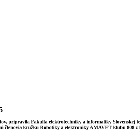
5
v, pripravila Fakulta elektrotechniky a informatiky Slovenskej tec
ť ani členovia krúžku Robotiky a elektroniky AMAVET klubu 808 z Pa