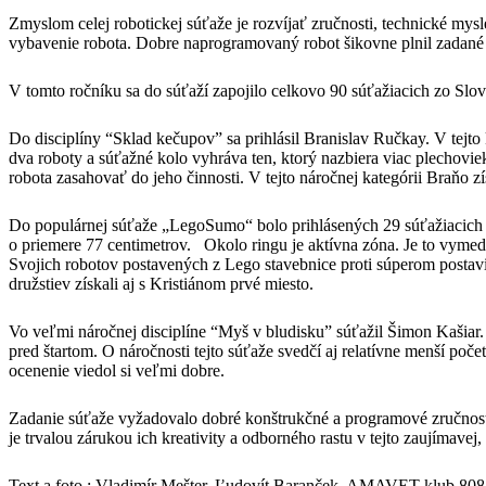
Zmyslom celej robotickej súťaže je rozvíjať zručnosti, technické mysl
vybavenie robota. Dobre naprogramovaný robot šikovne plnil zadané
V tomto ročníku sa do súťaží zapojilo celkovo 90 súťažiacich zo Slo
Do disciplíny “Sklad kečupov” sa prihlásil Branislav Ručkay. V tejto
dva roboty a súťažné kolo vyhráva ten, ktorý nazbiera viac plechov
robota zasahovať do jeho činnosti. V tejto náročnej kategórii Braňo zí
Do populárnej súťaže „LegoSumo“ bolo prihlásených 29 súťažiacich z
o priemere 77 centimetrov. Okolo ringu je aktívna zóna. Je to vyme
Svojich robotov postavených z Lego stavebnice proti súperom postavi
družstiev získali aj s Kristiánom prvé miesto.
Vo veľmi náročnej disciplíne “Myš v bludisku” súťažil Šimon Kašiar.
pred štartom. O náročnosti tejto súťaže svedčí aj relatívne menší po
ocenenie viedol si veľmi dobre.
Zadanie súťaže vyžadovalo dobré konštrukčné a programové zručnosti,
je trvalou zárukou ich kreativity a odborného rastu v tejto zaujímavej, 
Text a foto : Vladimír Mešter, Ľudovít Baranček, AMAVET klub 808