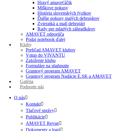
Hravý amaveťáčik
Miškove pokusy
História slovenských fyzikov
Ďalšie pokusy malých debrujárov
Zvieratká a malí debrujári
Rady pre mladých záhradkárov
AMAVET odporúča
Podaj notebook ďalej
Kluby
Prehľad AMAVET klubov
Vstup do VIVANTU
Založenie klubu
Formuláre na stiahnutie
Grantový program AMAVET
Grantový program Nadácie E.SK a AMAVET
Galéria
Podporte nás
O nás
Kontakt
Tlačové správy
Publikácie
AMAVET Revue
Dokumenty a logá