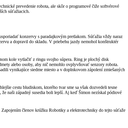
technické prevedenie robota, ale skôr o programové čiže softvérové
ích súťažiacich.
ne usporiadať konzervy s paradajkovým pretlakom. Súťažia vždy naraz
ervu a dopravil do skladu. V priebehu jazdy nemohol konštruktér
m kole vytlačiť z ringu svojho súpera. Ring je plochý disk
edmety alebo osoby, aby nič nemohlo ovplyvňovať senzory robota.
bsadili vynikajúce siedme miesto a v doplnkovom zápolení zmiešaných
lejšie cestu bludiskom, ktorého tvar sme sa však dozvedeli tesne
, že naši západný susedia boli lepší. Aj keď Šimon nezískal pódiové
. Zapojením členov krúžku Robotiky a elektrotechniky do tejto súťaže