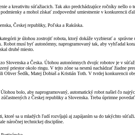
enie a kreativitu súťažiacich. Tak ako predchádzajúce ročníky nešlo o 
 podmienky a mohol získať zodpovedné umiestnenie v konkurencii ďalš
venska, Českej republiky, Poľska a Rakúska.
 kategórii je úlohou zostrojiť robota, ktorý dokáže vyzbierať a správ
iek. Robot musí byť autonómny, naprogramovaný tak, aby vyhľadal konz
skal druhé miesto.
o Slovenska a Česka. Úlohou autonómnych dvojíc robotov je v súťažno
dzený priestor okolo ringu. V tejto zóne sa nesmú nachádzať žiadne pr
li Oliver Šedík, Matej Dobiaš a Kristián Toth. V tvrdej konkurencii o
 Úlohou bolo, aby naprogramovaný, automatický robot našiel čo najrých
čet zúčastnených z Českej republiky a Slovenska. Treba úprimne povedať
 ktoré sa u mladých ľudí rozvíjajú aj zapájaním sa do takýchto súťaži
ale náročnej technickej disciplíne.
 Partizánske