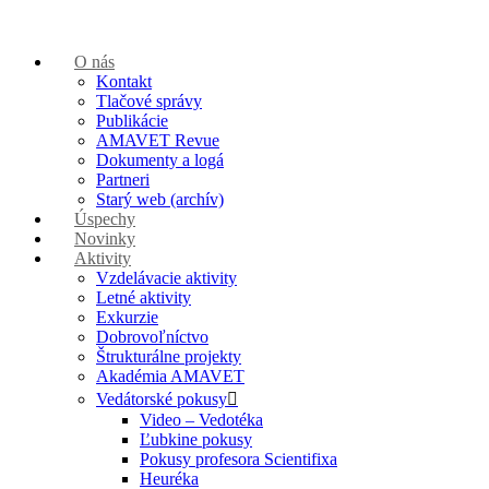
O nás
Kontakt
Tlačové správy
Publikácie
AMAVET Revue
Dokumenty a logá
Partneri
Starý web (archív)
Úspechy
Novinky
Aktivity
Vzdelávacie aktivity
Letné aktivity
Exkurzie
Dobrovoľníctvo
Štrukturálne projekty
Akadémia AMAVET
Vedátorské pokusy
Video – Vedotéka
Ľubkine pokusy
Pokusy profesora Scientifixa
Heuréka