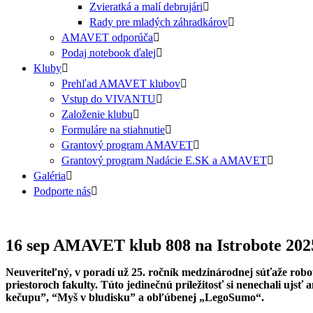
Zvieratká a malí debrujári
Rady pre mladých záhradkárov
AMAVET odporúča
Podaj notebook ďalej
Kluby
Prehľad AMAVET klubov
Vstup do VIVANTU
Založenie klubu
Formuláre na stiahnutie
Grantový program AMAVET
Grantový program Nadácie E.SK a AMAVET
Galéria
Podporte nás
16 sep
AMAVET klub 808 na Istrobote 202
Neuveriteľný, v poradí už 25. ročník medzinárodnej súťaže roboto
priestoroch fakulty. Túto jedinečnú príležitosť si nenechali ujs
kečupu”, “Myš v bludisku” a obľúbenej „LegoSumo“.