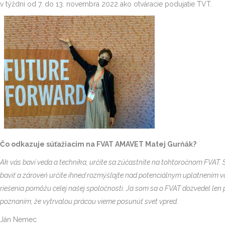
v týždni od 7. do 13. novembra 2022 ako otváracie podujatie TVT.
Čo odkazuje súťažiacim na FVAT AMAVET Matej Gurňák?
Ak vás baví veda a technika, určite sa zúčastnite na tohtoročnom FVAT.
baviť a zároveň určite ihneď rozmýšľajte nad potenciálnym uplatnením váš
riešenia pomôžu celej našej spoločnosti. Ja som sa o FVAT dozvedel len p
poznaním, že vytrvalou prácou vieme posunúť svet vpred.
Ján Nemec