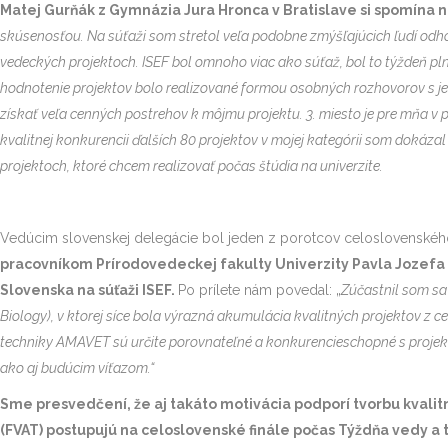
Matej Gurňák z Gymnázia Jura Hronca v Bratislave si spomína 
skúsenosťou. Na súťaži som stretol veľa podobne zmýšľajúcich ľudí odhodl
vedeckých projektoch.
ISEF bol omnoho viac ako súťaž, bol to týždeň pln
hodnotenie projektov bolo realizované formou osobných rozhovorov s jedn
získať veľa cenných postrehov k môjmu projektu. 3. miesto je pre mňa v p
kvalitnej konkurencii ďalších 80 projektov v mojej kategórii som dokáza
projektoch, ktoré chcem realizovať počas štúdia na univerzite.
Vedúcim slovenskej delegácie bol jeden z porotcov celoslovenského
pracovníkom Prírodovedeckej fakulty Univerzity Pavla Jozefa 
Slovenska na súťaži ISEF.
Po prílete nám povedal: „
Zúčastnil som sa
Biology), v ktorej síce bola výrazná akumulácia kvalitných projektov z c
techniky AMAVET sú určite porovnateľné a konkurencieschopné s projekta
ako aj budúcim víťazom.“
Sme presvedčení, že aj takáto motivácia podporí tvorbu kvalitn
(FVAT) postupujú na celoslovenské finále počas Týždňa vedy a 