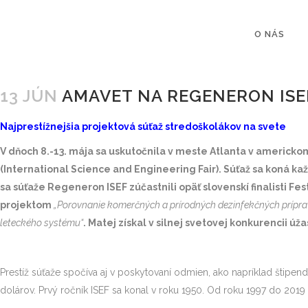
O NÁS
13 JÚN
AMAVET NA REGENERON ISEF 
Najprestížnejšia projektová súťaž stredoškolákov na svete
V dňoch 8.-13. mája sa uskutočnila v meste Atlanta v americko
(International Science and Engineering Fair). Súťaž sa koná ka
sa súťaže Regeneron ISEF zúčastnili opäť slovenskí finalisti F
projektom
„Porovnanie komerčných a prírodných dezinfekčných prípra
leteckého systému“
. Matej získal v silnej svetovej konkurencii úža
Prestíž súťaže spočíva aj v poskytovaní odmien, ako napríklad štipen
dolárov. Prvý ročník ISEF sa konal v roku 1950. Od roku 1997 do 2