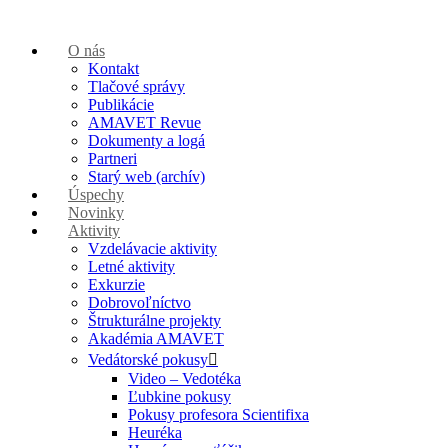
O nás
Kontakt
Tlačové správy
Publikácie
AMAVET Revue
Dokumenty a logá
Partneri
Starý web (archív)
Úspechy
Novinky
Aktivity
Vzdelávacie aktivity
Letné aktivity
Exkurzie
Dobrovoľníctvo
Štrukturálne projekty
Akadémia AMAVET
Vedátorské pokusy
Video – Vedotéka
Ľubkine pokusy
Pokusy profesora Scientifixa
Heuréka