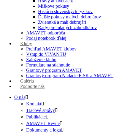
Hravý amaveťáčik
Miškove pokusy
História slovenských fyzikov
Ďalšie pokusy malých debrujárov
Zvieratká a malí debrujári
Rady pre mladých záhradkárov
AMAVET odporúča
Podaj notebook ďalej
Kluby
Prehľad AMAVET klubov
Vstup do VIVANTU
Založenie klubu
Formuláre na stiahnutie
Grantový program AMAVET
Grantový program Nadácie E.SK a AMAVET
Galéria
Podporte nás
O nás
Kontakt
Tlačové správy
Publikácie
AMAVET Revue
Dokumenty a logá