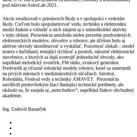
pod názvom AstroLab 2021.
Akciu zrealizovali v priestoroch školy a v spolupráci s vedením
školy. Cieľom bolo spopularizovať vedu, techniku a elektroniku
medzi žiakmi a vzbudiť u nich záujem aj o mimoškolské aktivity
v tejto oblasti. Prezentácia umožnila nielen prezretie predvedených
elektronických modelov, obvodov a robotov, ale účelom bolo aj
aktívne obvody skonštruovať a vyskúšať. Pozornosť získali – model
testera s tlačidlami, testujúci rýchlosť a postreh, názorné elektronické
stavebnice, z ktorých sa dajú zostrojiť jednoduché obvody, ako
napríklad melodický zvonček, FM rádio, zvukový generátor.
Predviedli aj víťazné robotické modely robotov, ktoré sa umiestnili
na prvých miestach v medzinárodných súťažiach Istrobot,
Robotiáda, Festival vedy a techniky AMAVET. Prezentáciu
navštívili predovšetkým žiaci študujúci technické predmety, ale
ukázalo sa, že zaujala aj „netechnikov“, napríklad žiakov obchodnej
akadémie.
Ing. Ľudovit Baranček