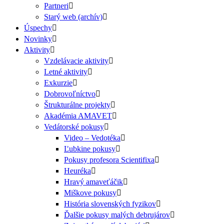
Partneri
Starý web (archív)
Úspechy
Novinky
Aktivity
Vzdelávacie aktivity
Letné aktivity
Exkurzie
Dobrovoľníctvo
Štrukturálne projekty
Akadémia AMAVET
Vedátorské pokusy
Video – Vedotéka
Ľubkine pokusy
Pokusy profesora Scientifixa
Heuréka
Hravý amaveťáčik
Miškove pokusy
História slovenských fyzikov
Ďalšie pokusy malých debrujárov