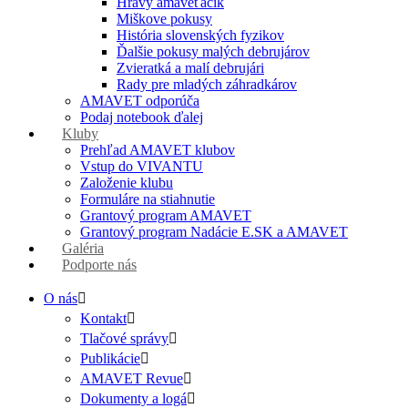
Hravý amaveťáčik
Miškove pokusy
História slovenských fyzikov
Ďalšie pokusy malých debrujárov
Zvieratká a malí debrujári
Rady pre mladých záhradkárov
AMAVET odporúča
Podaj notebook ďalej
Kluby
Prehľad AMAVET klubov
Vstup do VIVANTU
Založenie klubu
Formuláre na stiahnutie
Grantový program AMAVET
Grantový program Nadácie E.SK a AMAVET
Galéria
Podporte nás
O nás
Kontakt
Tlačové správy
Publikácie
AMAVET Revue
Dokumenty a logá