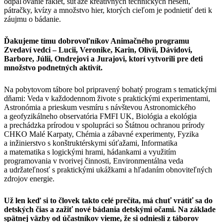
odpaľovanie rakiet, súťaže kreatívnych technických riešení,
pátračky, kvízy a množstvo hier, ktorých cieľom je podnietiť deti k
záujmu o bádanie.
Ďakujeme tímu dobrovoľníkov Animačného programu
Zvedaví vedci – Lucii, Veronike, Karin, Olívii, Dávidovi,
Barbore, Júlii, Ondrejovi a Jurajovi, ktorí vytvorili pre deti
množstvo podnetných aktivít.
Na pobytovom tábore bol pripravený bohatý program s tematickými
dňami: Veda v každodennom živote s praktickými experimentami,
Astronómia a prieskum vesmíru s návštevou Astronomického
a geofyzikálneho observatória FMFI UK, Biológia a ekológia
a prechádzka prírodou v spolupráci so Štátnou ochranou prírody
CHKO Malé Karpaty, Chémia a zábavné experimenty, Fyzika
a inžinierstvo s konštruktérskymi súťažami, Informatika
a matematika s logickými hrami, hádankami a využitím
programovania v tvorivej činnosti, Environmentálna veda
a udržateľnosť s praktickými ukážkami a hľadaním obnoviteľných
zdrojov energie.
Už len keď si to človek takto celé prečíta, má chuť vrátiť sa do
detských čias a zažiť nové bádania detskými očami. Na základe
spätnej väzby od účastníkov vieme, že si odniesli z táborov