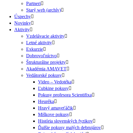
Partneri
Starý web (archív)
Úspechy
Novinky
Aktivity
Vzdelávacie aktivity
Letné aktivity
Exkurzie
Dobrovoľníctvo
Štrukturálne projekty
Akadémia AMAVET
Vedátorské pokusy
Video – Vedotéka
Ľubkine pokusy
Pokusy profesora Scientifixa
Heuréka
Hravý amaveťáčik
Miškove pokusy
História slovenských fyzikov
Ďalšie pokusy malých debrujárov