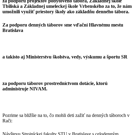
za podporu projektov pobytového tábora, Základnej škole
Tbiliská a Základnej umeleckej škole Vrbenského za to, že nám
umožnili využiť priestory školy ako základňu denného tábora.
Za podporu denných táborov sme vďační Hlavnému mestu
Bratislava
a takisto aj Ministerstvu školstva, vedy, výskumu a športu SR
za podporu táborov prostredníctvom dotácie, ktorú
administruje NIVAM.
Pozrime sa bližšie na to, čo mohli deti zažiť na denných táboroch v
Rači:
Návštevu Strojníckej fakulty STU v Bratislave s celodenným