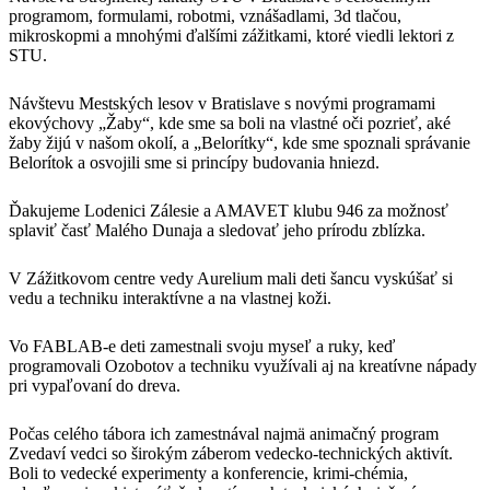
programom, formulami, robotmi, vznášadlami, 3d tlačou,
mikroskopmi a mnohými ďalšími zážitkami, ktoré viedli lektori z
STU.
Návštevu Mestských lesov v Bratislave s novými programami
ekovýchovy „Žaby“, kde sme sa boli na vlastné oči pozrieť, aké
žaby žijú v našom okolí, a „Belorítky“, kde sme spoznali správanie
Belorítok a osvojili sme si princípy budovania hniezd.
Ďakujeme Lodenici Zálesie a AMAVET klubu 946 za možnosť
splaviť časť Malého Dunaja a sledovať jeho prírodu zblízka.
V Zážitkovom centre vedy Aurelium mali deti šancu vyskúšať si
vedu a techniku interaktívne a na vlastnej koži.
Vo FABLAB-e deti zamestnali svoju myseľ a ruky, keď
programovali Ozobotov a techniku využívali aj na kreatívne nápady
pri vypaľovaní do dreva.
Počas celého tábora ich zamestnával najmä animačný program
Zvedaví vedci so širokým záberom vedecko-technických aktivít.
Boli to vedecké experimenty a konferencie, krimi-chémia,