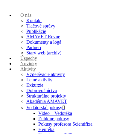
O nás
Kontakt
Tlačové správy
Publikácie
AMAVET Revue
Dokumenty a logá
Partneri
Starý web (archív)
Úspechy
Novinky
Aktivity
Vzdelávacie aktivity
Letné aktivity
Exkurzie
Dobrovoľníctvo
Štrukturálne projekty
Akadémia AMAVET
Vedátorské pokusy
Video – Vedotéka
Ľubkine pokusy
Pokusy profesora Scientifixa
Heuréka