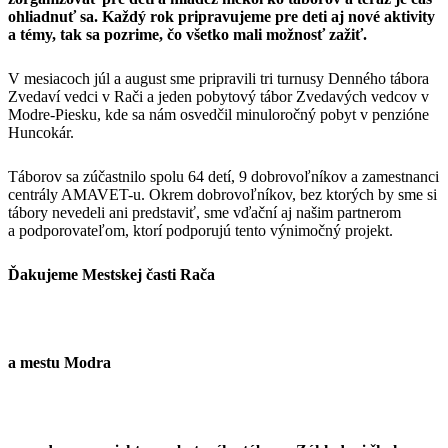
ohliadnuť sa. Každý rok pripravujeme pre deti aj nové aktivity
a témy, tak sa pozrime, čo všetko mali možnosť zažiť.
V mesiacoch júl a august sme pripravili tri turnusy Denného tábora
Zvedaví vedci v Rači a jeden pobytový tábor Zvedavých vedcov v
Modre-Piesku, kde sa nám osvedčil minuloročný pobyt v penzióne
Huncokár.
Táborov sa zúčastnilo spolu 64 detí, 9 dobrovoľníkov a zamestnanci
centrály AMAVET-u. Okrem dobrovoľníkov, bez ktorých by sme si
tábory nevedeli ani predstaviť, sme vďační aj našim partnerom
a podporovateľom, ktorí podporujú tento výnimočný projekt.
Ďakujeme Mestskej časti Rača
a mestu Modra