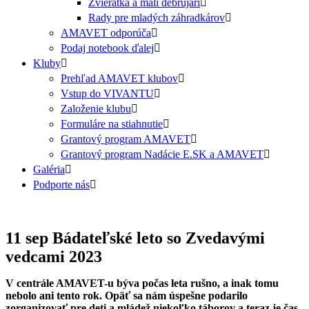
Zvieratká a malí debrujári
Rady pre mladých záhradkárov
AMAVET odporúča
Podaj notebook ďalej
Kluby
Prehľad AMAVET klubov
Vstup do VIVANTU
Založenie klubu
Formuláre na stiahnutie
Grantový program AMAVET
Grantový program Nadácie E.SK a AMAVET
Galéria
Podporte nás
11 sep
Bádateľské leto so Zvedavými
vedcami 2023
V centrále AMAVET-u býva počas leta rušno, a inak tomu
nebolo ani tento rok. Opäť sa nám úspešne podarilo
zorganizovať pre deti a mládež niekoľko táborov a teraz je čas