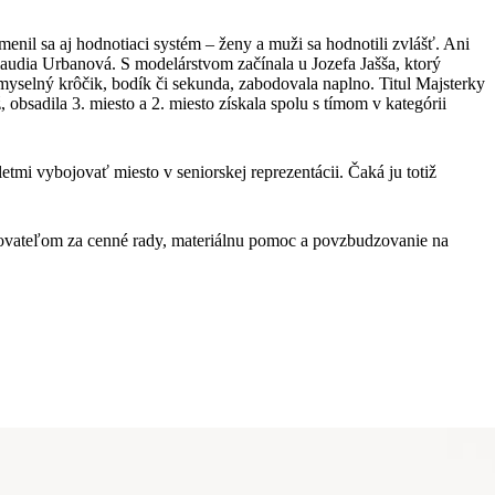
nil sa aj hodnotiaci systém – ženy a muži sa hodnotili zvlášť. Ani
audia Urbanová. S modelárstvom začínala u Jozefa Jašša, ktorý
yselný krôčik, bodík či sekunda, zabodovala naplno. Titul Majsterky
bsadila 3. miesto a 2. miesto získala spolu s tímom v kategórii
mi vybojovať miesto v seniorskej reprezentácii. Čaká ju totiž
ovateľom za cenné rady, materiálnu pomoc a povzbudzovanie na