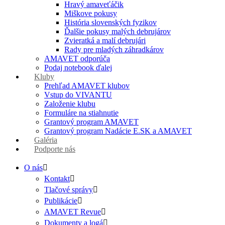
Hravý amaveťáčik
Miškove pokusy
História slovenských fyzikov
Ďalšie pokusy malých debrujárov
Zvieratká a malí debrujári
Rady pre mladých záhradkárov
AMAVET odporúča
Podaj notebook ďalej
Kluby
Prehľad AMAVET klubov
Vstup do VIVANTU
Založenie klubu
Formuláre na stiahnutie
Grantový program AMAVET
Grantový program Nadácie E.SK a AMAVET
Galéria
Podporte nás
O nás
Kontakt
Tlačové správy
Publikácie
AMAVET Revue
Dokumenty a logá