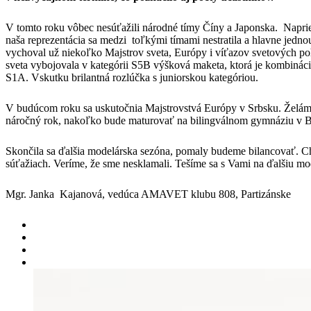
V tomto roku vôbec nesúťažili národné tímy Číny a Japonska. Napriek 
naša reprezentácia sa medzi toľkými tímami nestratila a hlavne jed
vychoval už niekoľko Majstrov sveta, Európy i víťazov svetových po
sveta vybojovala v kategórii S5B výšková maketa, ktorá je kombinácio
S1A. Vskutku brilantná rozlúčka s juniorskou kategóriou.
V budúcom roku sa uskutočnia Majstrovstvá Európy v Srbsku. Želáme K
náročný rok, nakoľko bude maturovať na bilingválnom gymnáziu v Ba
Skončila sa ďalšia modelárska sezóna, pomaly budeme bilancovať. 
súťažiach. Veríme, že sme nesklamali. Tešíme sa s Vami na ďalšiu mo
Mgr. Janka Kajanová, vedúca AMAVET klubu 808, Partizánske