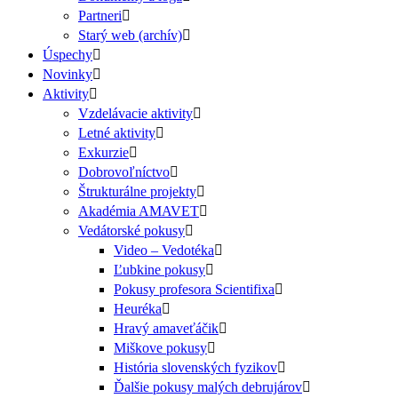
Partneri
Starý web (archív)
Úspechy
Novinky
Aktivity
Vzdelávacie aktivity
Letné aktivity
Exkurzie
Dobrovoľníctvo
Štrukturálne projekty
Akadémia AMAVET
Vedátorské pokusy
Video – Vedotéka
Ľubkine pokusy
Pokusy profesora Scientifixa
Heuréka
Hravý amaveťáčik
Miškove pokusy
História slovenských fyzikov
Ďalšie pokusy malých debrujárov