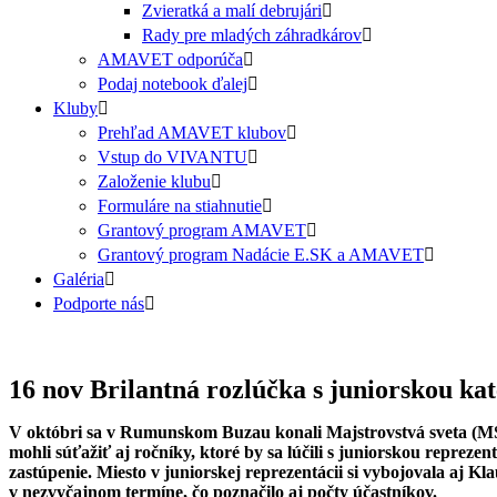
Zvieratká a malí debrujári
Rady pre mladých záhradkárov
AMAVET odporúča
Podaj notebook ďalej
Kluby
Prehľad AMAVET klubov
Vstup do VIVANTU
Založenie klubu
Formuláre na stiahnutie
Grantový program AMAVET
Grantový program Nadácie E.SK a AMAVET
Galéria
Podporte nás
16 nov
Brilantná rozlúčka s juniorskou ka
V októbri sa v Rumunskom Buzau konali Majstrovstvá sveta (MS) 
mohli súťažiť aj ročníky, ktoré by sa lúčili s juniorskou repr
zastúpenie. Miesto v juniorskej reprezentácii si vybojovala aj 
v nezvyčajnom termíne, čo poznačilo aj počty účastníkov.