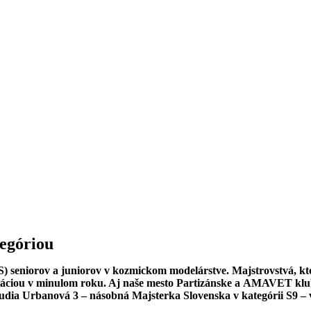
tegóriou
seniorov a juniorov v kozmickom modelárstve. Majstrovstvá, ktor
ezentáciou v minulom roku. Aj naše mesto Partizánske a AMAVET k
Klaudia Urbanová 3 – násobná Majsterka Slovenska v kategórii S9 –