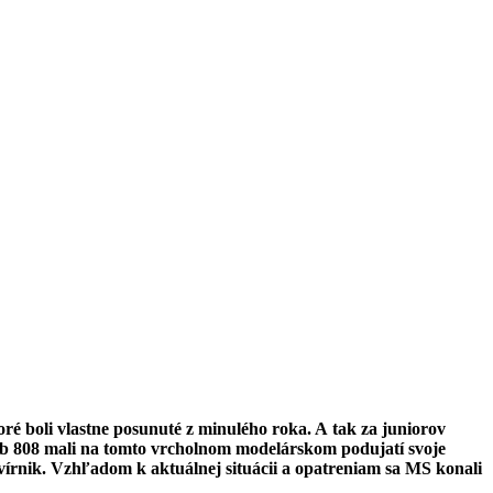
é boli vlastne posunuté z minulého roka. A tak za juniorov
lub 808 mali na tomto vrcholnom modelárskom podujatí svoje
 vírnik. Vzhľadom k aktuálnej situácii a opatreniam sa MS konali