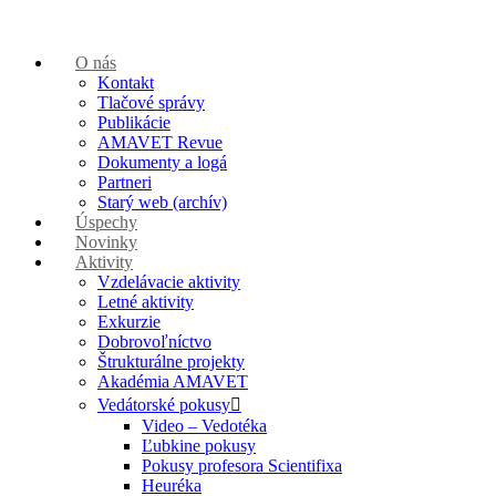
O nás
Kontakt
Tlačové správy
Publikácie
AMAVET Revue
Dokumenty a logá
Partneri
Starý web (archív)
Úspechy
Novinky
Aktivity
Vzdelávacie aktivity
Letné aktivity
Exkurzie
Dobrovoľníctvo
Štrukturálne projekty
Akadémia AMAVET
Vedátorské pokusy
Video – Vedotéka
Ľubkine pokusy
Pokusy profesora Scientifixa
Heuréka