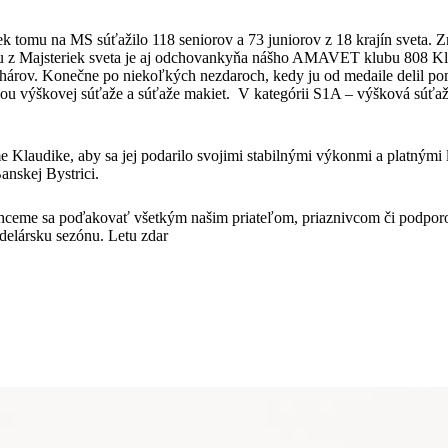
tomu na MS súťažilo 118 seniorov a 73 juniorov z 18 krajín sveta. Zme
nou z Majsteriek sveta je aj odchovankyňa nášho AMAVET klubu 808 Kl
hárov. Konečne po niekoľkých nezdaroch, kedy ju od medaile delil pom
u výškovej súťaže a súťaže makiet. V kategórii S1A – výšková súťaž, o
laudike, aby sa jej podarilo svojimi stabilnými výkonmi a platnými let
nskej Bystrici.
Chceme sa poďakovať všetkým našim priateľom, priaznivcom či podpor
delársku sezónu. Letu zdar