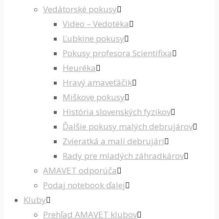
Vedátorské pokusy
Video – Vedotéka
Ľubkine pokusy
Pokusy profesora Scientifixa
Heuréka
Hravý amaveťáčik
Miškove pokusy
História slovenských fyzikov
Ďalšie pokusy malých debrujárov
Zvieratká a malí debrujári
Rady pre mladých záhradkárov
AMAVET odporúča
Podaj notebook ďalej
Kluby
Prehľad AMAVET klubov