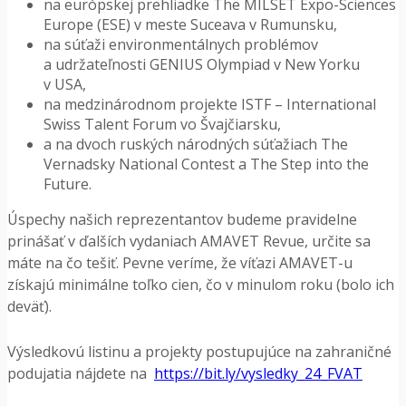
na európskej prehliadke The MILSET Expo-Sciences
Europe (ESE) v meste Suceava v Rumunsku,
na súťaži environmentálnych problémov
a udržateľnosti GENIUS Olympiad v New Yorku
v USA,
na medzinárodnom projekte ISTF – International
Swiss Talent Forum vo Švajčiarsku,
a na dvoch ruských národných súťažiach The
Vernadsky National Contest a The Step into the
Future.
Úspechy našich reprezentantov budeme pravidelne
prinášať v ďalších vydaniach AMAVET Revue, určite sa
máte na čo tešiť. Pevne veríme, že víťazi AMAVET-u
získajú minimálne toľko cien, čo v minulom roku (bolo ich
deväť).
Výsledkovú listinu a projekty postupujúce na zahraničné
podujatia nájdete na
https://bit.ly/vysledky_24_FVAT