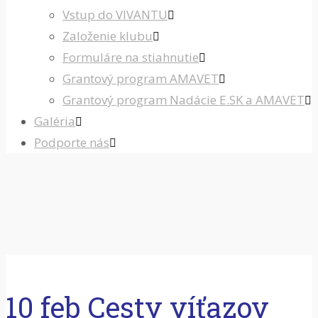
Vstup do VIVANTU
Založenie klubu
Formuláre na stiahnutie
Grantový program AMAVET
Grantový program Nadácie E.SK a AMAVET
Galéria
Podporte nás
10 feb
Cesty víťazov