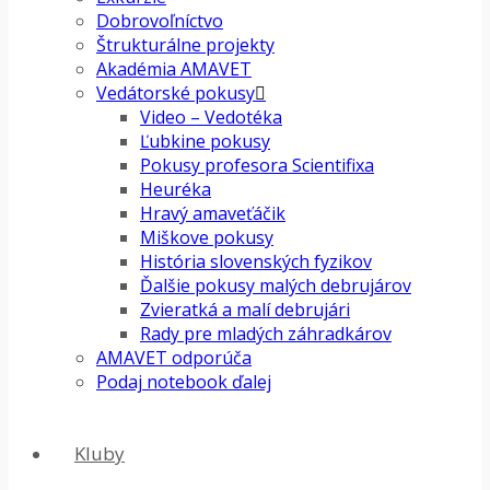
Dobrovoľníctvo
Štrukturálne projekty
Akadémia AMAVET
Vedátorské pokusy
Video – Vedotéka
Ľubkine pokusy
Pokusy profesora Scientifixa
Heuréka
Hravý amaveťáčik
Miškove pokusy
História slovenských fyzikov
Ďalšie pokusy malých debrujárov
Zvieratká a malí debrujári
Rady pre mladých záhradkárov
AMAVET odporúča
Podaj notebook ďalej
Kluby