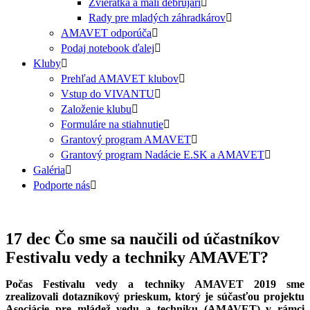
Zvieratká a malí debrujári
Rady pre mladých záhradkárov
AMAVET odporúča
Podaj notebook ďalej
Kluby
Prehľad AMAVET klubov
Vstup do VIVANTU
Založenie klubu
Formuláre na stiahnutie
Grantový program AMAVET
Grantový program Nadácie E.SK a AMAVET
Galéria
Podporte nás
17 dec
Čo sme sa naučili od účastníkov
Festivalu vedy a techniky AMAVET?
Počas Festivalu vedy a techniky AMAVET 2019 sme
zrealizovali dotazníkový prieskum, ktorý je súčasťou projektu
Asociácie pre mládež vedu a techniku (AMAVET) v rámci