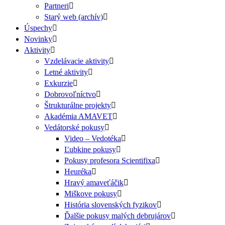
Partneri
Starý web (archív)
Úspechy
Novinky
Aktivity
Vzdelávacie aktivity
Letné aktivity
Exkurzie
Dobrovoľníctvo
Štrukturálne projekty
Akadémia AMAVET
Vedátorské pokusy
Video – Vedotéka
Ľubkine pokusy
Pokusy profesora Scientifixa
Heuréka
Hravý amaveťáčik
Miškove pokusy
História slovenských fyzikov
Ďalšie pokusy malých debrujárov