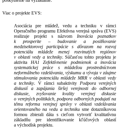
poskytneme na vyžiadanie.
Viac o projekte EVS:
Asociácia pre mládež, vedu a techniku v rámci
Operačného programu Efektívna verejná správa (EVS)
realizuje projekt s názvom
Inovácia poznatkov
k prosperite – budovanie a posilňovanie
medzisektorovej participácie s dôrazom na rozvoj
potenciálu mládeže menej rozvinutých regiónov
v oblasti vedy a techniky
. Súčasťou tohto projektu je
aktivita
HA1 Zefektívnenie podmienok a inovácia
systematickej práce s mládežou prostredníctvom
neformálneho vzdelávania, výskumu a vývoja v záujme
stimulovania potenciálu mládeže MRR v oblasti vedy
a techniky
. V rámci subaktivity
Podpora verejných
diskusií a zapájania širšej verejnosti do odbornej
diskusie, zvyšovanie kvality verejnej diskusie
o verejných politikách, podpora odborných podujatí na
tému reforma verejnej správy v oblasti vzdelávania
orientovaného na vedu a techniku
sme dotazníkovou
formou zbierali dáta s cieľom vytvoriť kvalitatívnu
základňu pre identifikovanie kľúčových oblastí
a východísk projektu.