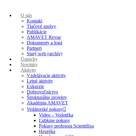
O nás
Kontakt
Tlačové správy
Publikácie
AMAVET Revue
Dokumenty a logá
Partneri
Starý web (archív)
Úspechy
Novinky
Aktivity
Vzdelávacie aktivity
Letné aktivity
Exkurzie
Dobrovoľníctvo
Štrukturálne projekty
Akadémia AMAVET
Vedátorské pokusy
Video – Vedotéka
Ľubkine pokusy
Pokusy profesora Scientifixa
Heuréka