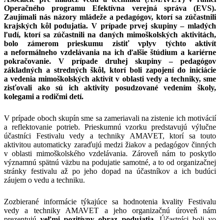
Operačného programu Efektívna verejná správa (EVS).
Zaujímali nás názory mládeže a pedagógov, ktorí sa zúčastnili
krajských kôl podujatia. V prípade prvej skupiny – mladých
ľudí, ktorí sa zúčastnili na daných mimoškolských aktivitách,
bolo zámerom prieskumu zistiť vplyv týchto aktivít
a neformálneho vzdelávania na ich ďalšie štúdium a kariérne
pokračovanie. V prípade druhej skupiny – pedagógov
základných a stredných škôl, ktorí boli zapojení do iniciácie
a vedenia mimoškolských aktivít v oblasti vedy a techniky, sme
zisťovali ako sú ich aktivity posudzované vedením školy,
kolegami a rodičmi detí.
V prípade oboch skupín sme sa zameriavali na zistenie ich motivácií
a reflektovanie potrieb. Prieskumnú vzorku predstavujú výlučne
účastníci Festivalu vedy a techniky AMAVET, ktorí sa touto
aktivitou automaticky zaraďujú medzi žiakov a pedagógov činných
v oblasti mimoškolského vzdelávania. Zároveň nám to poskytlo
významnú spätnú väzbu na podujatie samotné, a to od organizačnej
stránky festivalu až po jeho dopad na účastníkov a ich budúci
záujem o vedu a techniku.
Zozbierané informácie týkajúce sa hodnotenia kvality Festivalu
vedy a techniky AMAVET a jeho organizačnú úroveň nám
prezentujú
veľmi pozitívny obraz podujatia
. Účastníci boli vo