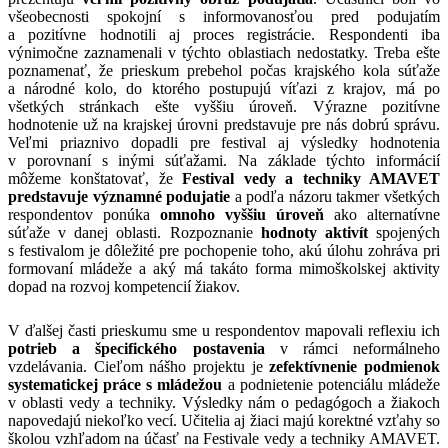
všeobecnosti spokojní s informovanosťou pred podujatím
a pozitívne hodnotili aj proces registrácie. Respondenti iba
výnimočne zaznamenali v týchto oblastiach nedostatky. Treba ešte
poznamenať, že prieskum prebehol počas krajského kola súťaže
a národné kolo, do ktorého postupujú víťazi z krajov, má po
všetkých stránkach ešte vyššiu úroveň. Výrazne pozitívne
hodnotenie už na krajskej úrovni predstavuje pre nás dobrú správu.
Veľmi priaznivo dopadli pre festival aj výsledky hodnotenia
v porovnaní s inými súťažami. Na základe týchto informácií
môžeme konštatovať, že
Festival vedy a techniky AMAVET
predstavuje významné podujatie
a podľa názoru takmer všetkých
respondentov ponúka
omnoho vyššiu úroveň
ako alternatívne
súťaže v danej oblasti. Rozpoznanie
hodnoty aktivít
spojených
s festivalom je dôležité pre pochopenie toho, akú úlohu zohráva pri
formovaní mládeže a aký má takáto forma mimoškolskej aktivity
dopad na rozvoj kompetencií žiakov.
V ďalšej časti prieskumu sme u respondentov mapovali reflexiu ich
potrieb a špecifického postavenia
v rámci neformálneho
vzdelávania. Cieľom nášho projektu je
zefektívnenie podmienok
systematickej práce s mládežou
a podnietenie potenciálu mládeže
v oblasti vedy a techniky. Výsledky nám o pedagógoch a žiakoch
napovedajú niekoľko vecí. Učitelia aj žiaci majú korektné vzťahy so
školou vzhľadom na účasť na Festivale vedy a techniky AMAVET.