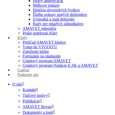
Hravý amaveťáčik
Miškove pokusy
História slovenských fyzikov
Ďalšie pokusy malých debrujárov
Zvieratká a malí debrujári
Rady pre mladých záhradkárov
AMAVET odporúča
Podaj notebook ďalej
Kluby
Prehľad AMAVET klubov
Vstup do VIVANTU
Založenie klubu
Formuláre na stiahnutie
Grantový program AMAVET
Grantový program Nadácie E.SK a AMAVET
Galéria
Podporte nás
O nás
Kontakt
Tlačové správy
Publikácie
AMAVET Revue
Dokumenty a logá