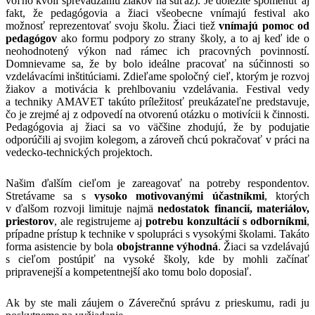
voľno kvôli sprevádzaniu žiakov na súťaž). Je dôležité spomenúť aj
fakt, že pedagógovia a žiaci všeobecne vnímajú festival ako
možnosť reprezentovať svoju školu. Žiaci tiež
vnímajú pomoc od
pedagógov
ako formu podpory zo strany školy, a to aj keď ide o
neohodnotený výkon nad rámec ich pracovných povinností.
Domnievame sa, že by bolo ideálne pracovať na súčinnosti so
vzdelávacími inštitúciami. Zdieľame spoločný cieľ, ktorým je rozvoj
žiakov a motivácia k prehlbovaniu vzdelávania. Festival vedy
a techniky AMAVET takúto príležitosť preukázateľne predstavuje,
čo je zrejmé aj z odpovedí na otvorenú otázku o motivícii k činnosti.
Pedagógovia aj žiaci sa vo väčšine zhodujú, že by podujatie
odporúčili aj svojim kolegom, a zároveň chcú pokračovať v práci na
vedecko-technických projektoch.
Našim ďalším cieľom je zareagovať na potreby respondentov.
Stretávame sa s
vysoko motivovanými účastníkmi
, ktorých
v ďalšom rozvoji limituje najmä
nedostatok financií, materiálov,
priestorov
, ale registrujeme aj
potrebu konzultácií s odborníkmi
,
prípadne prístup k technike v spolupráci s vysokými školami. Takáto
forma asistencie by bola
obojstranne výhodná
. Žiaci sa vzdelávajú
s cieľom postúpiť na vysoké školy, kde by mohli začínať
pripravenejší a kompetentnejší ako tomu bolo doposiaľ.
Ak by ste mali záujem o Záverečnú správu z prieskumu, radi ju