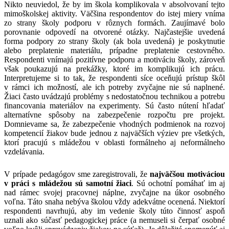
Nikto neuviedol, že by im škola komplikovala v absolvovaní tejto
mimoškolskej aktivity. Väčšina respondentov do istej miery vníma
zo strany školy podporu v rôznych formách. Zaujímavé bolo
porovnanie odpovedí na otvorené otázky. Najčastejšie uvedená
forma podpory zo strany školy (ak bola uvedená) je poskytnutie
alebo preplatenie materiálu, prípadne preplatenie cestovného.
Respondenti vnímajú pozitívne podporu a motiváciu školy, zároveň
však poukazujú na prekážky, ktoré im komplikujú ich prácu.
Interpretujeme si to tak, že respondenti síce oceňujú prístup škôl
v rámci ich možností, ale ich potreby zvyčajne nie sú naplnené.
Žiaci často uvádzajú problémy s nedostatočnou technikou a potrebu
financovania materiálov na experimenty. Sú často nútení hľadať
alternatívne spôsoby na zabezpečenie rozpočtu pre projekt.
Domnievame sa, že zabezpečenie vhodných podmienok na rozvoj
kompetencií žiakov bude jednou z najväčších výziev pre všetkých,
ktorí pracujú s mládežou v oblasti formálneho aj neformálneho
vzdelávania.
V prípade pedagógov sme zaregistrovali, že
najväčšou motiváciou
v práci s mládežou sú samotní žiaci
. Sú ochotní pomáhať im aj
nad rámec svojej pracovnej náplne, zvyčajne na úkor osobného
voľna. Táto snaha nebýva školou vždy adekvátne ocenená. Niektorí
respondenti navrhujú, aby im vedenie školy túto činnosť aspoň
uznali ako súčasť pedagogickej práce (a nemuseli si čerpať osobné