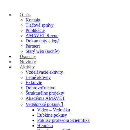
O nás
Kontakt
Tlačové správy
Publikácie
AMAVET Revue
Dokumenty a logá
Partneri
Starý web (archív)
Úspechy
Novinky
Aktivity
Vzdelávacie aktivity
Letné aktivity
Exkurzie
Dobrovoľníctvo
Štrukturálne projekty
Akadémia AMAVET
Vedátorské pokusy
Video – Vedotéka
Ľubkine pokusy
Pokusy profesora Scientifixa
Heuréka