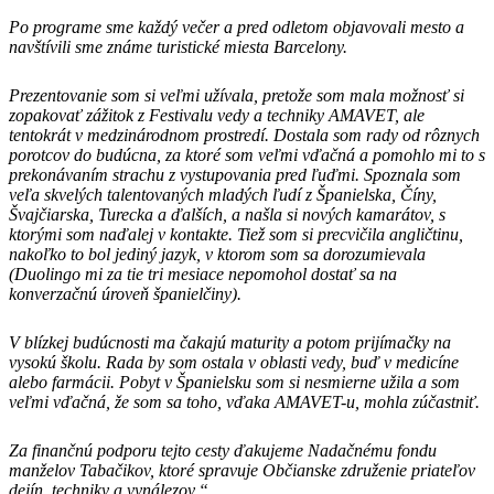
Po programe sme každý večer a pred odletom objavovali mesto a
navštívili sme známe turistické miesta Barcelony.
Prezentovanie som si veľmi užívala, pretože som mala možnosť si
zopakovať zážitok z Festivalu vedy a techniky AMAVET, ale
tentokrát v medzinárodnom prostredí. Dostala som rady od rôznych
porotcov do budúcna, za ktoré som veľmi vďačná a pomohlo mi to s
prekonávaním strachu z vystupovania pred ľuďmi. Spoznala som
veľa skvelých talentovaných mladých ľudí z Španielska, Číny,
Švajčiarska, Turecka a ďalších, a našla si nových kamarátov, s
ktorými som naďalej v kontakte. Tiež som si precvičila angličtinu,
nakoľko to bol jediný jazyk, v ktorom som sa dorozumievala
(Duolingo mi za tie tri mesiace nepomohol dostať sa na
konverzačnú úroveň španielčiny).
V blízkej budúcnosti ma čakajú maturity a potom prijímačky na
vysokú školu. Rada by som ostala v oblasti vedy, buď v medicíne
alebo farmácii. Pobyt v Španielsku som si nesmierne užila a som
veľmi vďačná, že som sa toho, vďaka AMAVET-u, mohla zúčastniť.
Za finančnú podporu tejto cesty ďakujeme Nadačnému fondu
manželov Tabačikov, ktoré spravuje Občianske združenie priateľov
dejín, techniky a vynálezov.“