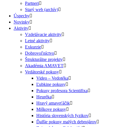
Partneri
Starý web (archív)
Úspechy
Novinky
Aktivity
Vzdelávacie aktivity
Letné aktivity
Exkurzie
Dobrovoľníctvo
Štrukturálne projekty
Akadémia AMAVET
Vedátorské pokusy
Video – Vedotéka
Ľubkine pokusy
Pokusy profesora Scientifixa
Heuréka
Hravý amaveťáčik
Miškove pokusy
História slovenských fyzikov
Ďalšie pokusy malých debrujárov