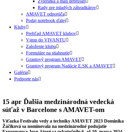
Zvieratká a malí debrujári
Rady pre mladých záhradkárov
AMAVET odporúča
Podaj notebook ďalej
Kluby
Prehľad AMAVET klubov
Vstup do VIVANTU
Založenie klubu
Formuláre na stiahnutie
Grantový program AMAVET
Grantový program Nadácie E.SK a AMAVET
Galéria
Podporte nás
15 apr
Ďalšia medzinárodná vedecká
súťaž v Barcelone s AMAVET-om
Víťazka Festivalu vedy a techniky AMAVET 2023 Dominika
Žáčiková sa nominovala na medzinárodné podujatie
Exporecerca Jove, ktoré sa uskutočnilo 6. až 10. marca 2024