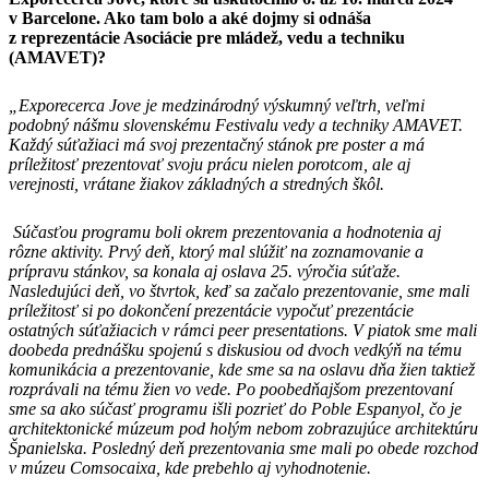
v Barcelone. Ako tam bolo a aké dojmy si odnáša
z reprezentácie Asociácie pre mládež, vedu a techniku
(AMAVET)?
„Exporecerca Jove je medzinárodný výskumný veľtrh, veľmi
podobný nášmu slovenskému Festivalu vedy a techniky AMAVET.
Každý súťažiaci má svoj prezentačný stánok pre poster a má
príležitosť prezentovať svoju prácu nielen porotcom, ale aj
verejnosti, vrátane žiakov základných a stredných škôl.
Súčasťou programu boli okrem prezentovania a hodnotenia aj
rôzne aktivity. Prvý deň, ktorý mal slúžiť na zoznamovanie a
prípravu stánkov, sa konala aj oslava 25. výročia súťaže.
Nasledujúci deň, vo štvrtok, keď sa začalo prezentovanie, sme mali
príležitosť si po dokončení prezentácie vypočuť prezentácie
ostatných súťažiacich v rámci peer presentations. V piatok sme mali
doobeda prednášku spojenú s diskusiou od dvoch vedkýň na tému
komunikácia a prezentovanie, kde sme sa na oslavu dňa žien taktiež
rozprávali na tému žien vo vede. Po poobedňajšom prezentovaní
sme sa ako súčasť programu išli pozrieť do Poble Espanyol, čo je
architektonické múzeum pod holým nebom zobrazujúce architektúru
Španielska. Posledný deň prezentovania sme mali po obede rozchod
v múzeu Comsocaixa, kde prebehlo aj vyhodnotenie.