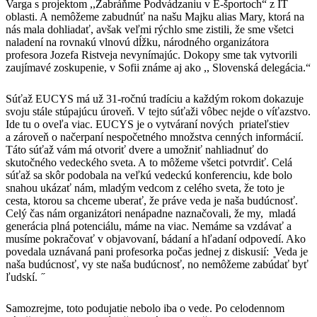
Varga s projektom ,,Zabráňme Podvádzaniu v E-športoch“ z IT
oblasti. A nemôžeme zabudnúť na našu Majku alias Mary, ktorá na
nás mala dohliadať, avšak veľmi rýchlo sme zistili, že sme všetci
naladení na rovnakú vlnovú dĺžku, národného organizátora
profesora Jozefa Ristveja nevynímajúc. Dokopy sme tak vytvorili
zaujímavé zoskupenie, v Sofii známe aj ako ,, Slovenská delegácia.“
Súťaž EUCYS má už 31-ročnú tradíciu a každým rokom dokazuje
svoju stále stúpajúcu úroveň. V tejto súťaži vôbec nejde o víťazstvo.
Ide tu o oveľa viac. EUCYS je o vytváraní nových priateľstiev
a zároveň o načerpaní nespočetného množstva cenných informácií.
Táto súťaž vám má otvoriť dvere a umožniť nahliadnuť do
skutočného vedeckého sveta. A to môžeme všetci potvrdiť. Celá
súťaž sa skôr podobala na veľkú vedeckú konferenciu, kde bolo
snahou ukázať nám, mladým vedcom z celého sveta, že toto je
cesta, ktorou sa chceme uberať, že práve veda je naša budúcnosť.
Celý čas nám organizátori nenápadne naznačovali, že my, mladá
generácia plná potenciálu, máme na viac. Nemáme sa vzdávať a
musíme pokračovať v objavovaní, bádaní a hľadaní odpovedí. Ako
povedala uznávaná pani profesorka počas jednej z diskusií: ͈Veda je
naša budúcnosť, vy ste naša budúcnosť, no nemôžeme zabúdať byť
ľudskí. ̋
Samozrejme, toto podujatie nebolo iba o vede. Po celodennom