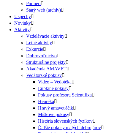
Partneri
Starý web (archív)
Úspechy
Novinky
Aktivity
Vzdelávacie aktivity
Letné aktivity
Exkurzie
Dobrovoľníctvo
Štrukturálne projekty
Akadémia AMAVET
Vedátorské pokusy
Video – Vedotéka
Ľubkine pokusy
Pokusy profesora Scientifixa
Heuréka
Hravý amaveťáčik
Miškove pokusy
História slovenských fyzikov
Ďalšie pokusy malých debrujárov