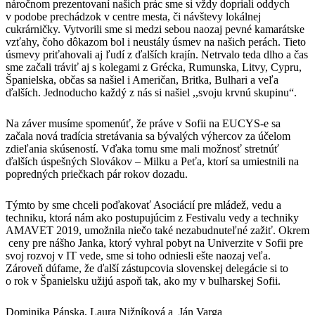
náročnom prezentovaní našich prác sme si vždy dopriali oddych
v podobe prechádzok v centre mesta, či návštevy lokálnej
cukrárničky. Vytvorili sme si medzi sebou naozaj pevné kamarátske
vzťahy, čoho dôkazom bol i neustály úsmev na našich perách. Tieto
úsmevy priťahovali aj ľudí z ďalších krajín. Netrvalo teda dlho a čas
sme začali tráviť aj s kolegami z Grécka, Rumunska, Litvy, Cypru,
Španielska, občas sa našiel i Američan, Britka, Bulhari a veľa
ďalších. Jednoducho každý z nás si našiel ,,svoju krvnú skupinu“.
Na záver musíme spomenúť, že práve v Sofii na EUCYS-e sa
začala nová tradícia stretávania sa bývalých výhercov za účelom
zdieľania skúseností. Vďaka tomu sme mali možnosť stretnúť
ďalších úspešných Slovákov – Milku a Peťa, ktorí sa umiestnili na
popredných priečkach pár rokov dozadu.
Týmto by sme chceli poďakovať Asociácií pre mládež, vedu a
techniku, ktorá nám ako postupujúcim z Festivalu vedy a techniky
AMAVET 2019, umožnila niečo také nezabudnuteľné zažiť. Okrem
ceny pre nášho Janka, ktorý vyhral pobyt na Univerzite v Sofii pre
svoj rozvoj v IT vede, sme si toho odniesli ešte naozaj veľa.
Zároveň dúfame, že ďalší zástupcovia slovenskej delegácie si to
o rok v Španielsku užijú aspoň tak, ako my v bulharskej Sofii.
Dominika Pánska, Laura Nižníková a Ján Varga