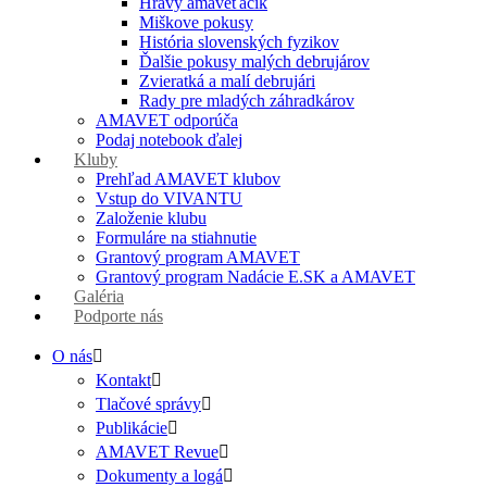
Hravý amaveťáčik
Miškove pokusy
História slovenských fyzikov
Ďalšie pokusy malých debrujárov
Zvieratká a malí debrujári
Rady pre mladých záhradkárov
AMAVET odporúča
Podaj notebook ďalej
Kluby
Prehľad AMAVET klubov
Vstup do VIVANTU
Založenie klubu
Formuláre na stiahnutie
Grantový program AMAVET
Grantový program Nadácie E.SK a AMAVET
Galéria
Podporte nás
O nás
Kontakt
Tlačové správy
Publikácie
AMAVET Revue
Dokumenty a logá