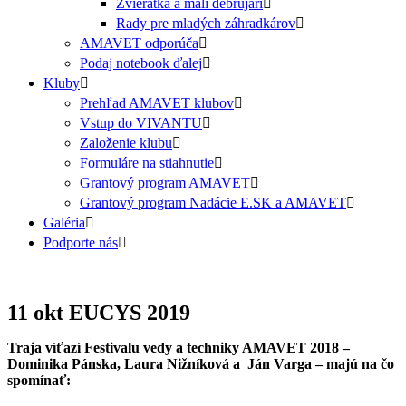
Zvieratká a malí debrujári
Rady pre mladých záhradkárov
AMAVET odporúča
Podaj notebook ďalej
Kluby
Prehľad AMAVET klubov
Vstup do VIVANTU
Založenie klubu
Formuláre na stiahnutie
Grantový program AMAVET
Grantový program Nadácie E.SK a AMAVET
Galéria
Podporte nás
11 okt
EUCYS 2019
Traja víťazí Festivalu vedy a techniky AMAVET 2018 –
Dominika Pánska, Laura Nižníková a Ján Varga – majú na čo
spomínať: