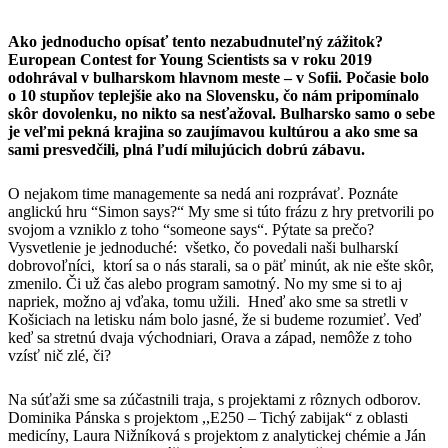
Ako jednoducho opísať tento nezabudnuteľný zážitok?
European Contest for Young Scientists sa v roku 2019
odohrával v bulharskom hlavnom meste – v Sofii. Počasie bolo
o 10 stupňov teplejšie ako na Slovensku, čo nám pripomínalo
skôr dovolenku, no nikto sa nesťažoval. Bulharsko samo o sebe
je veľmi pekná krajina so zaujímavou kultúrou a ako sme sa
sami presvedčili, plná ľudí milujúcich dobrú zábavu.
O nejakom time managemente sa nedá ani rozprávať. Poznáte
anglickú hru “Simon says?“ My sme si túto frázu z hry pretvorili po
svojom a vzniklo z toho “someone says“. Pýtate sa prečo?
Vysvetlenie je jednoduché: všetko, čo povedali naši bulharskí
dobrovoľníci, ktorí sa o nás starali, sa o päť minút, ak nie ešte skôr,
zmenilo. Či už čas alebo program samotný. No my sme si to aj
napriek, možno aj vďaka, tomu užili. Hneď ako sme sa stretli v
Košiciach na letisku nám bolo jasné, že si budeme rozumieť. Veď
keď sa stretnú dvaja východniari, Orava a západ, nemôže z toho
vzísť nič zlé, či?
Na súťaži sme sa zúčastnili traja, s projektami z rôznych odborov.
Dominika Pánska s projektom ,,E250 – Tichý zabijak“ z oblasti
medicíny, Laura Nižníková s projektom z analytickej chémie a Ján