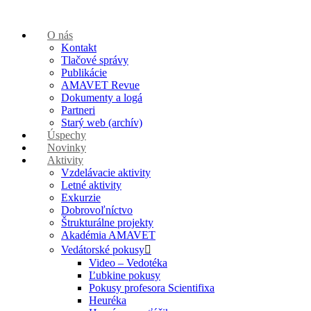
O nás
Kontakt
Tlačové správy
Publikácie
AMAVET Revue
Dokumenty a logá
Partneri
Starý web (archív)
Úspechy
Novinky
Aktivity
Vzdelávacie aktivity
Letné aktivity
Exkurzie
Dobrovoľníctvo
Štrukturálne projekty
Akadémia AMAVET
Vedátorské pokusy
Video – Vedotéka
Ľubkine pokusy
Pokusy profesora Scientifixa
Heuréka