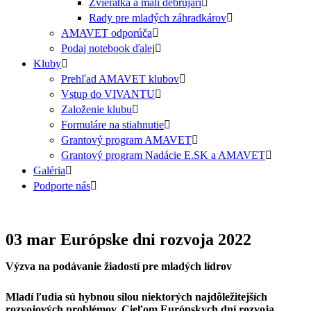
Zvieratká a malí debrujári
Rady pre mladých záhradkárov
AMAVET odporúča
Podaj notebook ďalej
Kluby
Prehľad AMAVET klubov
Vstup do VIVANTU
Založenie klubu
Formuláre na stiahnutie
Grantový program AMAVET
Grantový program Nadácie E.SK a AMAVET
Galéria
Podporte nás
03 mar
Európske dni rozvoja 2022
Výzva na podávanie žiadostí pre mladých lídrov
Mladí ľudia sú hybnou silou niektorých najdôležitejších
rozvojových problémov. Cieľom Európskych dní rozvoja