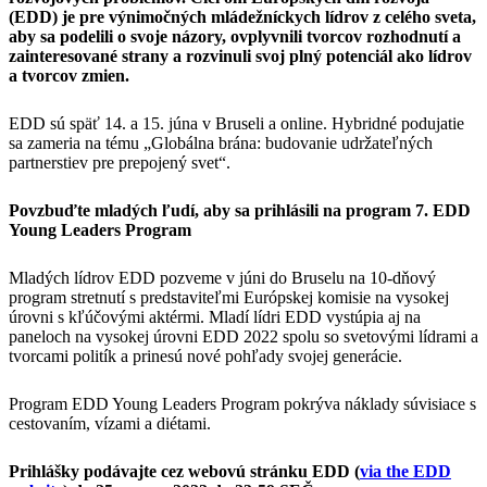
(EDD) je pre výnimočných mládežníckych lídrov z celého sveta,
aby sa podelili o svoje názory, ovplyvnili tvorcov rozhodnutí a
zainteresované strany a rozvinuli svoj plný potenciál ako lídrov
a tvorcov zmien.
EDD sú späť 14. a 15. júna v Bruseli a online. Hybridné podujatie
sa zameria na tému „Globálna brána: budovanie udržateľných
partnerstiev pre prepojený svet“.
Povzbuďte mladých ľudí, aby sa prihlásili na program 7. EDD
Young Leaders Program
Mladých lídrov EDD pozveme v júni do Bruselu na 10-dňový
program stretnutí s predstaviteľmi Európskej komisie na vysokej
úrovni s kľúčovými aktérmi. Mladí lídri EDD vystúpia aj na
paneloch na vysokej úrovni EDD 2022 spolu so svetovými lídrami a
tvorcami politík a prinesú nové pohľady svojej generácie.
Program EDD Young Leaders Program pokrýva náklady súvisiace s
cestovaním, vízami a diétami.
Prihlášky podávajte cez webovú stránku EDD (
via the EDD