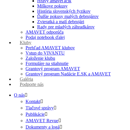
Hravý amaveťáčik
Miškove pokusy
História slovenských fyzikov
Ďalšie pokusy malých debrujárov
Zvieratká a malí debrujári
Rady pre mladých záhradkárov
AMAVET odporúča
Podaj notebook ďalej
Kluby
Prehľad AMAVET klubov
Vstup do VIVANTU
Založenie klubu
Formuláre na stiahnutie
Grantový program AMAVET
Grantový program Nadácie E.SK a AMAVET
Galéria
Podporte nás
O nás
Kontakt
Tlačové správy
Publikácie
AMAVET Revue
Dokumenty a logá