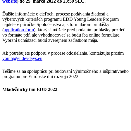
website
) do 25. marca 2022 do 23:59 SEČ.
Ďalšie informácie o cieľoch, procese podávania žiadostí a
výberových kritériách programu EDD Young Leaders Program
nájdete v príručke Spoločenstva aj s formulárom prihlášky
(
application form
), ktorý si môžete pred podaním prihlášky pozrieť
vo formáte pdf, ale vyhodnocovať sa budú iba online formuláre.
Vybraní uchádzači budú zverejnení začiatkom mája.
Ak potrebujete podporu v procese odosielania, kontaktujte prosím
youth@eudevdays.eu
.
Tešíme sa na spoluprácu pri budovaní výnimočného a inšpiratívneho
programu pre Európske dni rozvoja 2022.
Mládežnícky tím EDD 2022