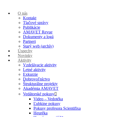
O nás
Kontakt
Tlačové správy
Publikácie
AMAVET Revue
Dokumenty a logá
Partneri
Starý web (archív)
Úspechy
Novinky
Aktivity
Vzdelávacie aktivity
Letné aktivity
Exkurzie
Dobrovoľníctvo
Štrukturálne projekty
Akadémia AMAVET
Vedátorské pokusy
Video – Vedotéka
Ľubkine pokusy
Pokusy profesora Scientifixa
Heuréka