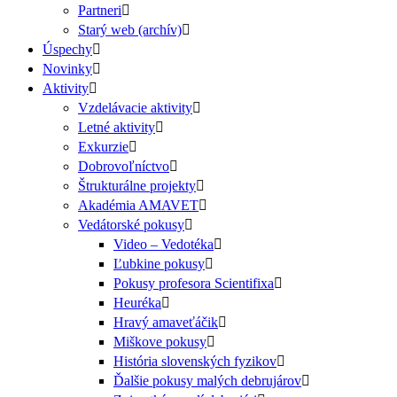
Partneri
Starý web (archív)
Úspechy
Novinky
Aktivity
Vzdelávacie aktivity
Letné aktivity
Exkurzie
Dobrovoľníctvo
Štrukturálne projekty
Akadémia AMAVET
Vedátorské pokusy
Video – Vedotéka
Ľubkine pokusy
Pokusy profesora Scientifixa
Heuréka
Hravý amaveťáčik
Miškove pokusy
História slovenských fyzikov
Ďalšie pokusy malých debrujárov