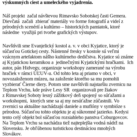
výskumných ciest a umeleckého vyjadrenia.
Náš projekt začal návštevou Rimavsko Sobotskej časti Gemera.
Dievčatá začali zbierať materiály vo forme fotografií a videí z
prírodných scenérií a kultúrno – historických pamiatok, ktoré
následne využijú pri tvorbe grafických výstupov.
Navštívili sme Evanjelický kostol a. v. v obci Kyjatice, ktorý je
súčasťou Gotickej cesty. Nástenné fresky v kostole sú veľmi
vzácnym artefaktom nášho kultúrneho dedičstva. Kyjatice sú známe
aj Kyjatickou keramikou a jedinečnými Kyjatickými hračkami. Ich
autor, pán Hidvegy, organizuje workshopy zamerané na výrobu
hračiek v rámci ÚĽUV-u. Od tohto leta aj priamo v obci, v
novozaloženom múzeu, na založenie ktorého sa mu pomohli
vyzbierať Čierne diery. Potom sme navštívili najstaršiu zvernicu na
Teplom Vrchu, kde práve Lesy SR organizovali pre žiakov
z Rimavskej Soboty lesný zážitkový deň spojený so súťažami a
workshopmi, ktorých sme sa aj my nesúťažne zúčastnili. Vo
zvernici sa aktuálne nachádzajú daniele a muflóny v symbióze s
prírodou. Súčasťou tohto objektu je aj súkromné jazierko. Kedysi
tento celý objekt bol súčasťou rozsiahleho panstva Coburgovcov.
Na Teplom Vrchu sa nachádza tiež najteplejšia vodná nádrž na
Slovensku. Je obľúbenou turistickou destináciou mnohých
Slovákov.