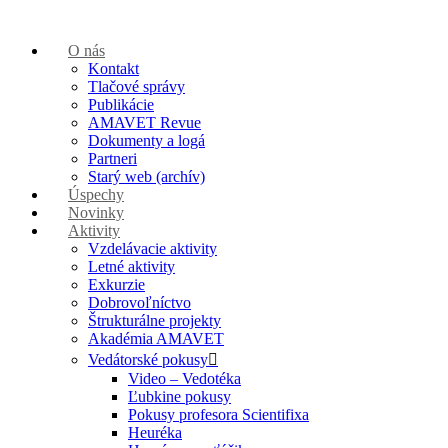
O nás
Kontakt
Tlačové správy
Publikácie
AMAVET Revue
Dokumenty a logá
Partneri
Starý web (archív)
Úspechy
Novinky
Aktivity
Vzdelávacie aktivity
Letné aktivity
Exkurzie
Dobrovoľníctvo
Štrukturálne projekty
Akadémia AMAVET
Vedátorské pokusy
Video – Vedotéka
Ľubkine pokusy
Pokusy profesora Scientifixa
Heuréka