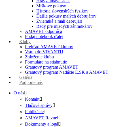
Hravý amaveťáčik
Miškove pokusy
História slovenských fyzikov
Ďalšie pokusy malých debrujárov
Zvieratká a malí debrujári
Rady pre mladých záhradkárov
AMAVET odporúča
Podaj notebook ďalej
Kluby
Prehľad AMAVET klubov
Vstup do VIVANTU
Založenie klubu
Formuláre na stiahnutie
Grantový program AMAVET
Grantový program Nadácie E.SK a AMAVET
Galéria
Podporte nás
O nás
Kontakt
Tlačové správy
Publikácie
AMAVET Revue
Dokumenty a logá