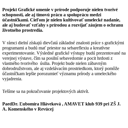
Projekt Grafické umenie v prírode podporuje nielen tvorivé
schopnosti, ale aj tímovú prácu a spoluprácu medzi
účastníčkami. Cieľom je nielen kultivovať umelecké nadanie,
ale aj budovať vzťahy s prírodou a rozvíjať záujem o ochranu
životného prostredia.
V rámci dielní získajú dievčatá základné znalosti práce s grafickými
programami a budú mať priestor na sebareflexiu a kreatívne
experimentovanie. Výsledné grafické výstupy budú prezentované na
verejnej výstave, čím sa posilní sebavedomie a pocit hrdosti z
vlastného tvorivého úsilia. Projekt bude nielen zábavným
dobrodružstvom, ale aj vzdelávacím prostriedkom, ktorý pomôže
účastníčkam lepšie porozumieť významu prírody a umeleckého
vyjadrenia.
Tešíme sa na pokračovanie projektových aktivít.
PaedDr. Ľubomíra Hláveková , AMAVET klub 939 pri ZŠ J.
A. Komenského v Revúcej