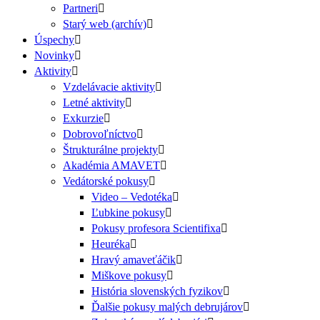
Partneri
Starý web (archív)
Úspechy
Novinky
Aktivity
Vzdelávacie aktivity
Letné aktivity
Exkurzie
Dobrovoľníctvo
Štrukturálne projekty
Akadémia AMAVET
Vedátorské pokusy
Video – Vedotéka
Ľubkine pokusy
Pokusy profesora Scientifixa
Heuréka
Hravý amaveťáčik
Miškove pokusy
História slovenských fyzikov
Ďalšie pokusy malých debrujárov