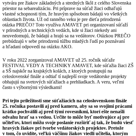
vytvára pre žiakov základných a stredných škôl z celého Slovenska
priestor na sebarealizáciu. Pri príprave na súťaž žiaci odhaľujú
vlastné schopnosti tým, že hravým spôsobom bádajú vo všetkých
oblastiach života. Už od ranného veku je pre dieťa prirodzená
otázka PREČO? Toto využíva AMAVET pri organizovaní súťaží
v prírodných a technických vedách, kde si žiaci niekedy ani
neuvedomujú, že bádajú a hrajú sa na vedátorov. Otázkou PREČO
prebúdzajú v sebe prirodzenú túžbu mladých ľudí po poznávaní
a hľadaní odpovedí na otázku AKO.
V roku 2022 zorganizoval AMAVET už 25. ročník súťaže
FESTIVAL VEDY A TECHNIKY AMAVET, kde súťažia žiaci ZŠ
a SŠ najskôr na krajských kolách, z ktorých postupujú na
celoslovenské finále a odtiaľ tí najlepší svoje vedátorske projekty
obhajujú na svetových súťažiach a prehliadkach. A veru, veľmi
často s výbornými výsledkami!
Pri tejto príležitosti sme súťažiacich na celoslovenskom finále
25. ročníka postavili aj pred kameru, aby sa so svojimi prácami
krátko pochválili aj pred tými rovesníkmi, ktorí ešte nenašli
odvahu hrať sa s vedou. Určite to môže byť motivujúce aj pre
učiteľov, ktorí môžu svoje poslanie rozšíriť aj tak, že budú viesť
hravých žiakov pri tvorbe vedátorských projektov. Pretože
v tom, čo uvidíte, veľkú väčšinu žiakov viedli učitelia, ktorým