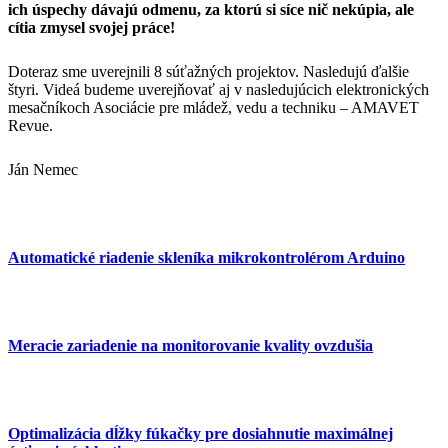
ich úspechy dávajú odmenu, za ktorú si síce nič nekúpia, ale
cítia zmysel svojej práce!
Doteraz sme uverejnili 8 súťažných projektov. Nasledujú ďalšie
štyri. Videá budeme uverejňovať aj v nasledujúcich elektronických
mesačníkoch Asociácie pre mládež, vedu a techniku – AMAVET
Revue.
Ján Nemec
Automatické riadenie skleníka mikrokontrolérom Arduino
Meracie zariadenie na monitorovanie kvality ovzdušia
Optimalizácia dĺžky fúkačky pre dosiahnutie maximálnej