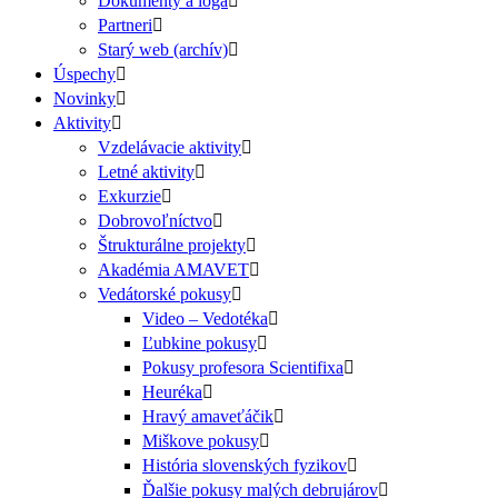
Dokumenty a logá
Partneri
Starý web (archív)
Úspechy
Novinky
Aktivity
Vzdelávacie aktivity
Letné aktivity
Exkurzie
Dobrovoľníctvo
Štrukturálne projekty
Akadémia AMAVET
Vedátorské pokusy
Video – Vedotéka
Ľubkine pokusy
Pokusy profesora Scientifixa
Heuréka
Hravý amaveťáčik
Miškove pokusy
História slovenských fyzikov
Ďalšie pokusy malých debrujárov