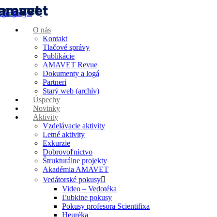
O nás
Kontakt
Tlačové správy
Publikácie
AMAVET Revue
Dokumenty a logá
Partneri
Starý web (archív)
Úspechy
Novinky
Aktivity
Vzdelávacie aktivity
Letné aktivity
Exkurzie
Dobrovoľníctvo
Štrukturálne projekty
Akadémia AMAVET
Vedátorské pokusy
Video – Vedotéka
Ľubkine pokusy
Pokusy profesora Scientifixa
Heuréka