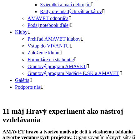
Zvieratká a malí debrujári
Rady pre mladých záhradkárov
AMAVET odporúča
Podaj notebook ďalej
Kluby
Prehľad AMAVET klubov
Vstup do VIVANTU
Založenie klubu
Formuláre na stiahnutie
Grantový program AMAVET
Grantový program Nadácie E.SK a AMAVET
Galéria
Podporte nás
11 máj
Hravý experiment ako nástroj
vzdelávania
AMAVET hravo a tvorivo motivuje deti k vlastnému bádaniu
a tvorbe vedátorských projektov.
Organizovaním rôznych súťaží