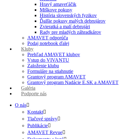
Hravý amaveťáčik
Miškove pokusy
História slovenských fyzikov
Ďalšie pokusy malých debrujárov
Zvieratká a malí debrujári
Rady pre mladých záhradkárov
AMAVET odporúča
Podaj notebook ďalej
Kluby
Prehľad AMAVET klubov
Vstup do VIVANTU
Založenie klubu
Formuláre na stiahnutie
Grantový program AMAVET
Grantový program Nadácie E.SK a AMAVET
Galéria
Podporte nás
O nás
Kontakt
Tlačové správy
Publikácie
AMAVET Revue