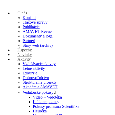
O nás
Kontakt
Tlačové správy
Publikácie
AMAVET Revue
Dokumenty a logá
Partneri
Starý web (archív)
Úspechy
Novinky
Aktivity
Vzdelávacie aktivity
Letné aktivity
Exkurzie
Dobrovoľníctvo
Štrukturálne projekty
Akadémia AMAVET
Vedátorské pokusy
Video – Vedotéka
Ľubkine pokusy
Pokusy profesora Scientifixa
Heuréka