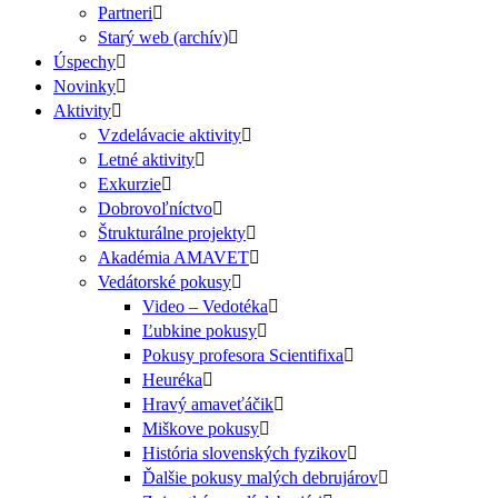
Partneri
Starý web (archív)
Úspechy
Novinky
Aktivity
Vzdelávacie aktivity
Letné aktivity
Exkurzie
Dobrovoľníctvo
Štrukturálne projekty
Akadémia AMAVET
Vedátorské pokusy
Video – Vedotéka
Ľubkine pokusy
Pokusy profesora Scientifixa
Heuréka
Hravý amaveťáčik
Miškove pokusy
História slovenských fyzikov
Ďalšie pokusy malých debrujárov