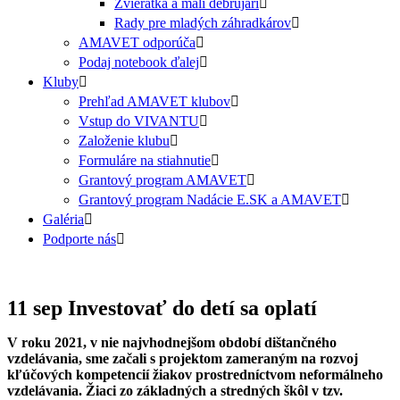
Zvieratká a malí debrujári
Rady pre mladých záhradkárov
AMAVET odporúča
Podaj notebook ďalej
Kluby
Prehľad AMAVET klubov
Vstup do VIVANTU
Založenie klubu
Formuláre na stiahnutie
Grantový program AMAVET
Grantový program Nadácie E.SK a AMAVET
Galéria
Podporte nás
11 sep
Investovať do detí sa oplatí
V roku 2021, v nie najvhodnejšom období dištančného
vzdelávania, sme začali s projektom zameraným na rozvoj
kľúčových kompetencií žiakov prostredníctvom neformálneho
vzdelávania. Žiaci zo základných a stredných škôl v tzv.