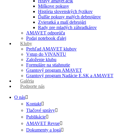
Hravý amaveťáčik
Miškove pokusy
História slovenských fyzikov
Ďalšie pokusy malých debrujárov
Zvieratká a malí debrujári
Rady pre mladých záhradkárov
AMAVET odporúča
Podaj notebook ďalej
Kluby
Prehľad AMAVET klubov
Vstup do VIVANTU
Založenie klubu
Formuláre na stiahnutie
Grantový program AMAVET
Grantový program Nadácie E.SK a AMAVET
Galéria
Podporte nás
O nás
Kontakt
Tlačové správy
Publikácie
AMAVET Revue
Dokumenty a logá