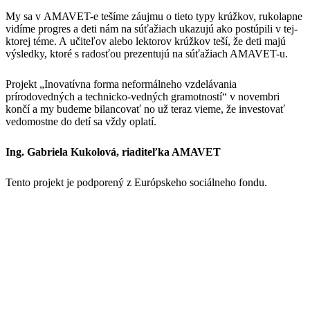
My sa v AMAVET-e tešíme záujmu o tieto typy krúžkov, rukolapne
vidíme progres a deti nám na súťažiach ukazujú ako postúpili v tej-
ktorej téme. A učiteľov alebo lektorov krúžkov teší, že deti majú
výsledky, ktoré s radosťou prezentujú na súťažiach AMAVET-u.
Projekt „Inovatívna forma neformálneho vzdelávania
prírodovedných a technicko-vedných gramotností“ v novembri
končí a my budeme bilancovať no už teraz vieme, že investovať
vedomostne do detí sa vždy oplatí.
Ing. Gabriela Kukolová, riaditeľka AMAVET
Tento projekt je podporený z Európskeho sociálneho fondu.