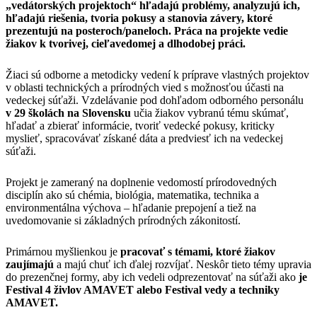
„vedátorských projektoch“ hľadajú problémy, analyzujú ich,
hľadajú riešenia, tvoria pokusy a stanovia závery, ktoré
prezentujú na posteroch/paneloch. Práca na projekte vedie
žiakov k tvorivej, cieľavedomej a dlhodobej práci.
Žiaci sú odborne a metodicky vedení k príprave vlastných projektov
v oblasti technických a prírodných vied s možnosťou účasti na
vedeckej súťaži. Vzdelávanie pod dohľadom odborného personálu
v 29 školách na Slovensku
učia žiakov vybranú tému skúmať,
hľadať a zbierať informácie, tvoriť vedecké pokusy, kriticky
myslieť, spracovávať získané dáta a predviesť ich na vedeckej
súťaži.
Projekt je zameraný na doplnenie vedomostí prírodovedných
disciplín ako sú chémia, biológia, matematika, technika a
environmentálna výchova – hľadanie prepojení a tiež na
uvedomovanie si základných prírodných zákonitostí.
Primárnou myšlienkou je
pracovať s témami, ktoré žiakov
zaujímajú
a majú chuť ich ďalej rozvíjať. Neskôr tieto témy upravia
do prezenčnej formy, aby ich vedeli odprezentovať na súťaži ako
je
Festival 4 živlov AMAVET alebo Festival vedy a techniky
AMAVET.