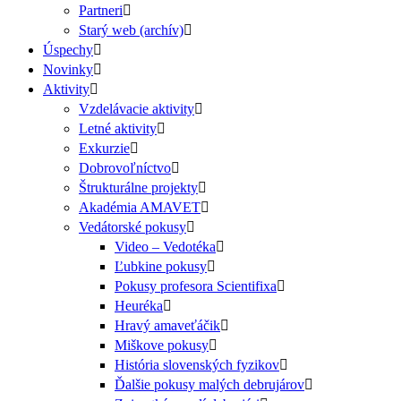
Partneri
Starý web (archív)
Úspechy
Novinky
Aktivity
Vzdelávacie aktivity
Letné aktivity
Exkurzie
Dobrovoľníctvo
Štrukturálne projekty
Akadémia AMAVET
Vedátorské pokusy
Video – Vedotéka
Ľubkine pokusy
Pokusy profesora Scientifixa
Heuréka
Hravý amaveťáčik
Miškove pokusy
História slovenských fyzikov
Ďalšie pokusy malých debrujárov