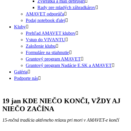
Zvieratká a malí debrujári
Rady pre mladých záhradkárov
AMAVET odporúča
Podaj notebook ďalej
Kluby
Prehľad AMAVET klubov
Vstup do VIVANTU
Založenie klubu
Formuláre na stiahnutie
Grantový program AMAVET
Grantový program Nadácie E.SK a AMAVET
Galéria
Podporte nás
19 jan
KDE NIEČO KONČI, VŽDY AJ
NIEČO ZAČÍNA
15-ročná tradícia aktívneho relaxu pri mori v AMAVET-e končí