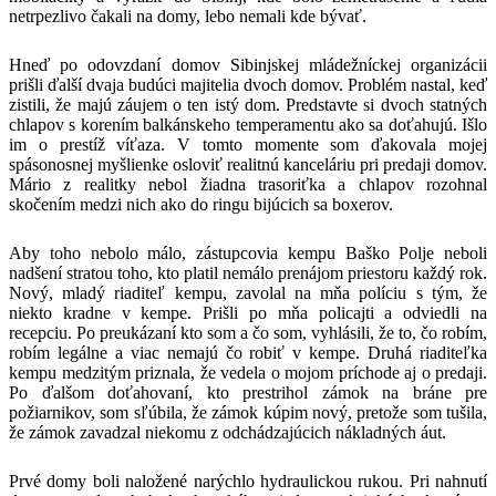
netrpezlivo čakali na domy, lebo nemali kde bývať.
Hneď po odovzdaní domov Sibinjskej mládežníckej organizácii
prišli ďalší dvaja budúci majitelia dvoch domov. Problém nastal, keď
zistili, že majú záujem o ten istý dom. Predstavte si dvoch statných
chlapov s korením balkánskeho temperamentu ako sa doťahujú. Išlo
im o prestíž víťaza. V tomto momente som ďakovala mojej
spásonosnej myšlienke osloviť realitnú kanceláriu pri predaji domov.
Mário z realitky nebol žiadna trasoriťka a chlapov rozohnal
skočením medzi nich ako do ringu bijúcich sa boxerov.
Aby toho nebolo málo, zástupcovia kempu Baško Polje neboli
nadšení stratou toho, kto platil nemálo prenájom priestoru každý rok.
Nový, mladý riaditeľ kempu, zavolal na mňa políciu s tým, že
niekto kradne v kempe. Prišli po mňa policajti a odviedli na
recepciu. Po preukázaní kto som a čo som, vyhlásili, že to, čo robím,
robím legálne a viac nemajú čo robiť v kempe. Druhá riaditeľka
kempu medzitým priznala, že vedela o mojom príchode aj o predaji.
Po ďalšom doťahovaní, kto prestrihol zámok na bráne pre
požiarnikov, som sľúbila, že zámok kúpim nový, pretože som tušila,
že zámok zavadzal niekomu z odchádzajúcich nákladných áut.
Prvé domy boli naložené narýchlo hydraulickou rukou. Pri nahnutí