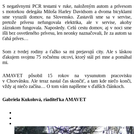
S negatívnymi PCR testami v ruke, naloženým autom a prívesom
s motorkou delegáta Miloša Harley Davidsom a dvoma bicyklami
sme vyrazili domov, na Slovensko. Zastavili sme sa v servise,
pretože prívesu nefungovala elektrika, ale v servise, akoby
zázrakom fungovala. Naposledy. Celú cestu domov, aj v noci sme
išli bez osvetleného prívesu, len neonky naznačovali, že za autom sa
ťahá príves…
Som z tvrdej rodiny a ťažko sa mi prejavujú city. Ale s láskou
ďakujem svojmu 75 ročnému otcovi, ktorý stál pri mne a pomáhal
mi.
AMAVET pôsobil 15 rokov na vysunutom pracovisku
v Chorvátsku. Ale teraz nastal čas skončiť, a tam kde niečo konči,
vždy aj niečo začína… O tom vám napíšeme v ďalších článkoch.
Gabriela Kukolová, riaditeľka AMAVET