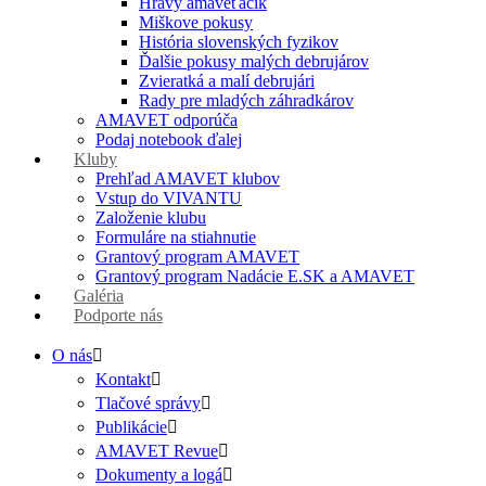
Hravý amaveťáčik
Miškove pokusy
História slovenských fyzikov
Ďalšie pokusy malých debrujárov
Zvieratká a malí debrujári
Rady pre mladých záhradkárov
AMAVET odporúča
Podaj notebook ďalej
Kluby
Prehľad AMAVET klubov
Vstup do VIVANTU
Založenie klubu
Formuláre na stiahnutie
Grantový program AMAVET
Grantový program Nadácie E.SK a AMAVET
Galéria
Podporte nás
O nás
Kontakt
Tlačové správy
Publikácie
AMAVET Revue
Dokumenty a logá