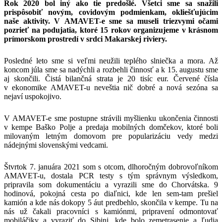
Rok 2020 bol iný ako tie predošlé. Všetci sme sa snažili
prispôsobiť novým, covidovým podmienkam, okliešťujúcim
naše aktivity. V AMAVET-e sme sa museli triezvymi očami
pozrieť na podujatia, ktoré 15 rokov organizujeme v krásnom
prímorskom prostredí v srdci Makarskej riviery.
Posledné leto sme si veľmi neužili teplého slniečka a mora. Až
koncom júla sme sa nadýchli a rozbehli činnosť a k 15. augustu sme
aj skončili. Čistá bilančná strata je 20 tisíc eur. Červené čísla
v ekonomike AMAVET-u neveštia nič dobré a nová sezóna sa
nejaví uspokojivo.
V AMAVET-e sme postupne strávili myšlienku ukončenia činnosti
v kempe Baško Polje a predaja mobilných domčekov, ktoré boli
milovaným letným domovom pre popularizáciu vedy medzi
nádejnými slovenskými vedcami.
Štvrtok 7. januára 2021 som s otcom, dlhoročným dobrovoľníkom
AMAVET-u, dostala PCR testy s tým správnym výsledkom,
pripravila som dokumentáciu a vyrazili sme do Chorvátska. 9
hodinová, pokojná cesta po diaľnici, kde len sem-tam prešiel
kamión a kde nás dokopy 5 áut predbehlo, skončila v kempe. Tu na
nás už čakali pracovníci s kamiónmi, pripravení odmontovať
mobiláčiky a vyraziť do Sibinj, kde bolo zemetrasenie a ľudia