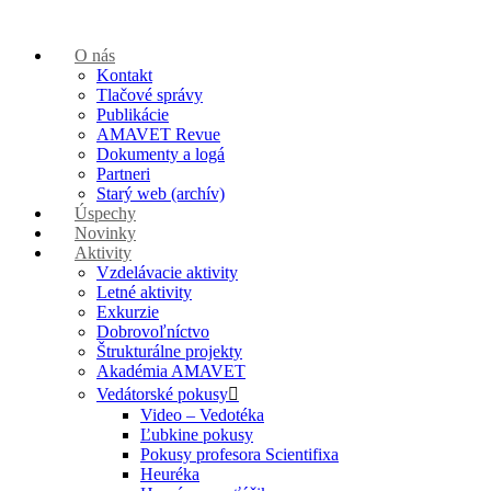
O nás
Kontakt
Tlačové správy
Publikácie
AMAVET Revue
Dokumenty a logá
Partneri
Starý web (archív)
Úspechy
Novinky
Aktivity
Vzdelávacie aktivity
Letné aktivity
Exkurzie
Dobrovoľníctvo
Štrukturálne projekty
Akadémia AMAVET
Vedátorské pokusy
Video – Vedotéka
Ľubkine pokusy
Pokusy profesora Scientifixa
Heuréka