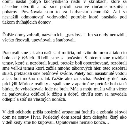
domu nastal pohyb kuchynského riadu v skrinkách, ktoré sa
následne otvorili a už sme počuli zvonivé rinčanie rozbitých
pohárov. Považovala som to za barbarskú demontáž. Ani sa
nesnažili odmontovať vodovodné potrubie ktoré praskalo pod
tlakom dvíhajúcich domov.
Ďalšie domy zobrali, nazvem ich, „gazdovia“. Im sa riady nerozbili,
všetko fixovali, upevňovali a šraubovali.
Pracovali sme tak ako naši starí rodičia, od svitu do mrku a takto to
bolo celý týždeň. Riadili sme sa počasím. S otcom sme rozbíjali
terasy, ktoré si nezobrali kupci, pretože boli opotrebované, rozobrali
sme veľkú terasu ktorá zažila mnoho táborových hier, otec rozobral
sklad, prekladali sme betónové kvádre. Palety boli nasiaknuté vodou
a tak boli možno raz tak ťažšie ako za sucha. Posledný deň nás
prichýlil Mário z realitky a spali sme v apartmáne pretože bola taká
búrka, že vyhadzovala lode na breh. Mňa a moju mušiu váhu vietor
na parkovisku odfúkol k džípu a dobrú chvíľu som sa nevedela
odlepiť a stáť na vlastných nohách.
V deň odchodu prišla posledná arogantná fuchtľa a zobrala si svoj
dom na ostrov Hvar. Posledný dom zostal dom delegáta, čistý ako
v deň kedy sme ho kupovali. Upratovanie nemalo konca…