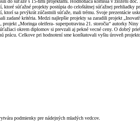
sili do súťaže s 15-timi projektami. Hodnotiaca komisia v zložení doc.
ktoré súťažné projekty postúpia do celoštátnej súťažnej prehliadky proj
, ktorí sa prvýkrát zúčastnili súťaže, mali trému. Svoje prezentácie us
ali zadané kritéria. Medzi najlepšie projekty sa zaradili projekt „Inov
projekt „Moringa oleifera- superpotravina 21. storočia“ autorky Niny 
úťažiaci okrem diplomov si prevzali aj pekné vecné ceny. O dobrý pri
prácu. Celkove pri hodnotení sme konštatovali vyšiu úroveň projekt
é vytvára podmienky pre nádejných mladých vedcov.