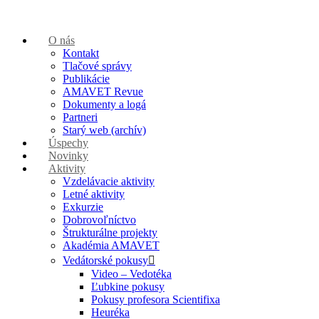
O nás
Kontakt
Tlačové správy
Publikácie
AMAVET Revue
Dokumenty a logá
Partneri
Starý web (archív)
Úspechy
Novinky
Aktivity
Vzdelávacie aktivity
Letné aktivity
Exkurzie
Dobrovoľníctvo
Štrukturálne projekty
Akadémia AMAVET
Vedátorské pokusy
Video – Vedotéka
Ľubkine pokusy
Pokusy profesora Scientifixa
Heuréka