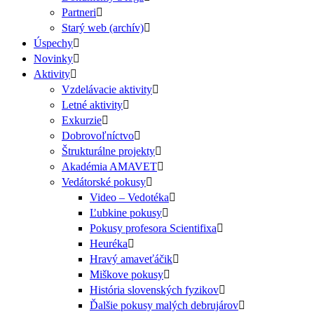
Partneri
Starý web (archív)
Úspechy
Novinky
Aktivity
Vzdelávacie aktivity
Letné aktivity
Exkurzie
Dobrovoľníctvo
Štrukturálne projekty
Akadémia AMAVET
Vedátorské pokusy
Video – Vedotéka
Ľubkine pokusy
Pokusy profesora Scientifixa
Heuréka
Hravý amaveťáčik
Miškove pokusy
História slovenských fyzikov
Ďalšie pokusy malých debrujárov