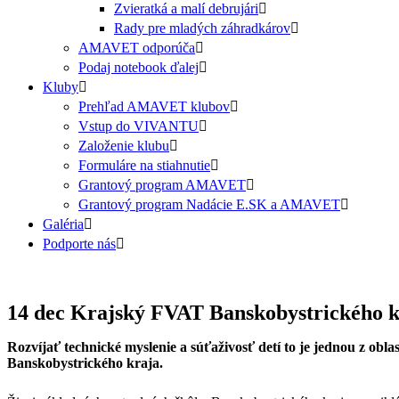
Zvieratká a malí debrujári
Rady pre mladých záhradkárov
AMAVET odporúča
Podaj notebook ďalej
Kluby
Prehľad AMAVET klubov
Vstup do VIVANTU
Založenie klubu
Formuláre na stiahnutie
Grantový program AMAVET
Grantový program Nadácie E.SK a AMAVET
Galéria
Podporte nás
14 dec
Krajský FVAT Banskobystrického k
Rozvíjať technické myslenie a súťaživosť detí to je jednou z ob
Banskobystrického kraja.