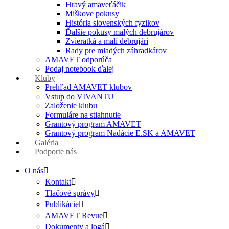
Hravý amaveťáčik
Miškove pokusy
História slovenských fyzikov
Ďalšie pokusy malých debrujárov
Zvieratká a malí debrujári
Rady pre mladých záhradkárov
AMAVET odporúča
Podaj notebook ďalej
Kluby
Prehľad AMAVET klubov
Vstup do VIVANTU
Založenie klubu
Formuláre na stiahnutie
Grantový program AMAVET
Grantový program Nadácie E.SK a AMAVET
Galéria
Podporte nás
O nás
Kontakt
Tlačové správy
Publikácie
AMAVET Revue
Dokumenty a logá