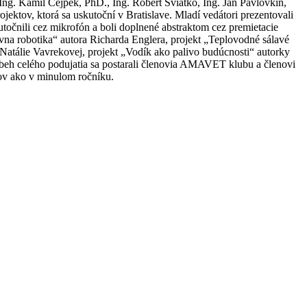
 Ing. Kamil Cejpek, PhD., Ing. Róbert Sviatko, Ing. Ján Pavlovkin,
ektov, ktorá sa uskutoční v Bratislave. Mladí vedátori prezentovali
kutočnili cez mikrofón a boli doplnené abstraktom cez premietacie
atívna robotika“ autora Richarda Englera, projekt „Teplovodné sálavé
Natálie Vavrekovej, projekt „Vodík ako palivo budúcnosti“ autorky
ebeh celého podujatia sa postarali členovia AMAVET klubu a členovi
ov ako v minulom ročníku.