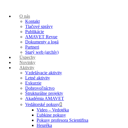
O nás
Kontakt
Tlačové správy
Publikácie
AMAVET Revue
Dokumenty a logá
Partneri
Starý web (archív)
Úspechy
Novinky
Aktivity
Vzdelávacie aktivity
Letné aktivity
Exkurzie
Dobrovoľníctvo
Štrukturálne projekty
Akadémia AMAVET
Vedátorské pokusy
Video – Vedotéka
Ľubkine pokusy
Pokusy profesora Scientifixa
Heuréka