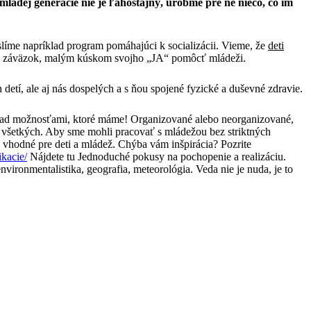
 mladej generácie nie je ľahostajný, urobme pre ne niečo, čo im
líme napríklad program pomáhajúci k socializácii. Vieme, že
deti
ždý záväzok, malým kúskom svojho „JA“ pomôcť mládeži.
etí, ale aj nás dospelých a s ňou spojené fyzické a duševné zdravie.
 nad možnosťami, ktoré máme! Organizované alebo neorganizované,
s všetkých. Aby sme mohli pracovať s mládežou bez striktných
 vhodné pre deti a mládež. Chýba vám inšpirácia? Pozrite
kacie/
Nájdete tu Jednoduché pokusy na pochopenie a realizáciu.
vironmentalistika, geografia, meteorológia. Veda nie je nuda, je to