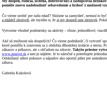
My dospelí, rodičia, učitelia, dobrovoľníci a zástupcovia nezisk
pomôže znovu nadobudnúť sebavedomie a hrdosť z možnosti vzd
Čo vieme urobiť pre našu mlaď? Skúsme sa zamyslieť, nemusí to byť 
a mládež zleniveli
, ale myslím si, že
aj my dospelí sme zleniveli
. Pokú
Vytvorme vhodné podmienky na aktivity – rôzne, jednodňové, viacdňov
Aké sú možnosti nás dospelých? Čo vieme podniknúť, či vytvoriť s
ktoré pomôžu k zotaveniu sa z obdobia dlhodobej izolácie a stresu. 
zákazov a príkazov, ale s ohľadom na zdravie.
Takýto priestor vytvo
www.amavet.sk
a tam ju nájdete. Je to náročné a potrebujete jednodu
Odskúšaný súbor pokusov a nápadov ako oporný pilier pre animátorov, u
zábava.
Gabriela Kukolová