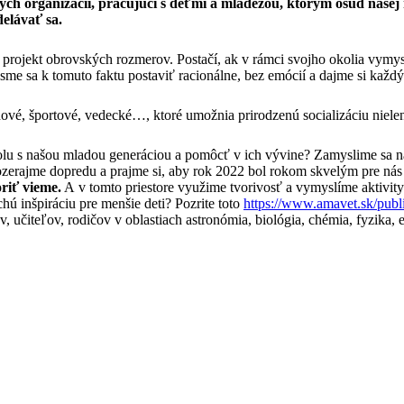
ových organizácií, pracujúci s deťmi a mládežou, ktorým osud našej
elávať sa.
projekt obrovských rozmerov. Postačí, ak v rámci svojho okolia vymys
sme sa k tomuto faktu postaviť racionálne, bez emócií a dajme si ka
é, športové, vedecké…, ktoré umožnia prirodzenú socializáciu nielen d
polu s našou mladou generáciou a pomôcť v ich vývine? Zamyslime sa
Pozerajme dopredu a prajme si, aby rok 2022 bol rokom skvelým pre ná
riť vieme.
A v tomto priestore využime tvorivosť a vymyslíme aktivity
chú inšpiráciu pre menšie deti? Pozrite toto
https://www.amavet.sk/publi
čiteľov, rodičov v oblastiach astronómia, biológia, chémia, fyzika, en