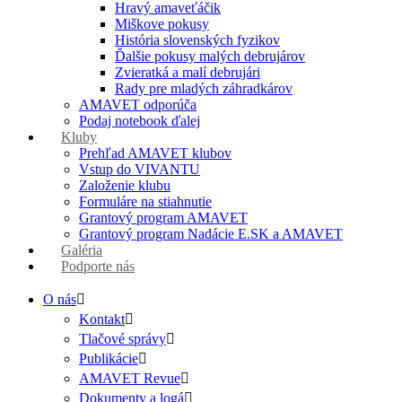
Hravý amaveťáčik
Miškove pokusy
História slovenských fyzikov
Ďalšie pokusy malých debrujárov
Zvieratká a malí debrujári
Rady pre mladých záhradkárov
AMAVET odporúča
Podaj notebook ďalej
Kluby
Prehľad AMAVET klubov
Vstup do VIVANTU
Založenie klubu
Formuláre na stiahnutie
Grantový program AMAVET
Grantový program Nadácie E.SK a AMAVET
Galéria
Podporte nás
O nás
Kontakt
Tlačové správy
Publikácie
AMAVET Revue
Dokumenty a logá