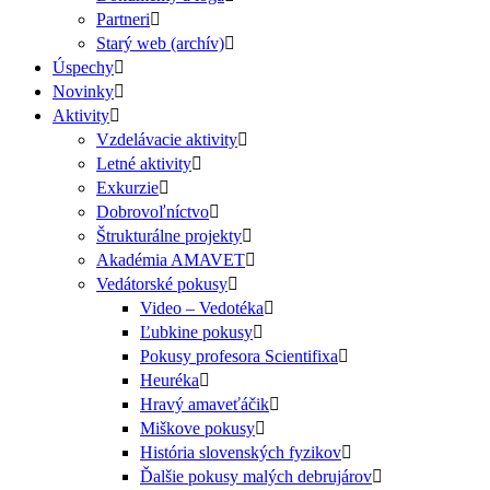
Partneri
Starý web (archív)
Úspechy
Novinky
Aktivity
Vzdelávacie aktivity
Letné aktivity
Exkurzie
Dobrovoľníctvo
Štrukturálne projekty
Akadémia AMAVET
Vedátorské pokusy
Video – Vedotéka
Ľubkine pokusy
Pokusy profesora Scientifixa
Heuréka
Hravý amaveťáčik
Miškove pokusy
História slovenských fyzikov
Ďalšie pokusy malých debrujárov