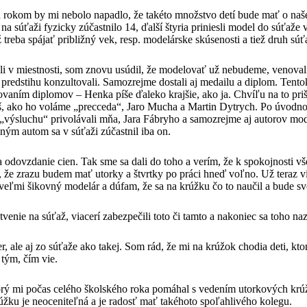
 rokom by mi nebolo napadlo, že takéto množstvo detí bude mať o naš
na súťaži fyzicky zúčastnilo 14, ďalší štyria priniesli model do súťaže
treba spájať približný vek, resp. modelárske skúsenosti a tiež druh s
i v miestnosti, som znovu usúdil, že modelovať už nebudeme, venovali
predstihu konzultovali. Samozrejme dostali aj medailu a diplom. Tent
vaním diplomov – Henka píše ďaleko krajšie, ako ja. Chvíľu na to prišie
, ako ho voláme „precceda“, Jaro Mucha a Martin Dytrych. Po úvodnom 
 „výsluchu“ privolávali mňa, Jara Fábryho a samozrejme aj autorov model
lným autom sa v súťaži zúčastnil iba on.
odovzdanie cien. Tak sme sa dali do toho a verím, že k spokojnosti vše
 že zrazu budem mať utorky a štvrtky po práci hneď voľno. Už teraz 
veľmi šikovný modelár a dúfam, že sa na krúžku čo to naučil a bude svoj
venie na súťaž, viacerí zabezpečili toto či tamto a nakoniec sa toho naz
, ale aj zo súťaže ako takej. Som rád, že mi na krúžok chodia deti, kt
tým, čím vie.
rý mi počas celého školského roka pomáhal s vedením utorkových krúž
žku je neoceniteľná a je radosť mať takéhoto spoľahlivého kolegu.