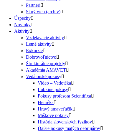
Partneri
Starý web (archív)
Úspechy
Novinky
Aktivity
Vzdelávacie aktivity
Letné aktivity
Exkurzie
Dobrovoľníctvo
Štrukturálne projekty
Akadémia AMAVET
Vedátorské pokusy
Video – Vedotéka
Ľubkine pokusy
Pokusy profesora Scientifixa
Heuréka
Hravý amaveťáčik
Miškove pokusy
História slovenských fyzikov
Ďalšie pokusy malých debrujárov