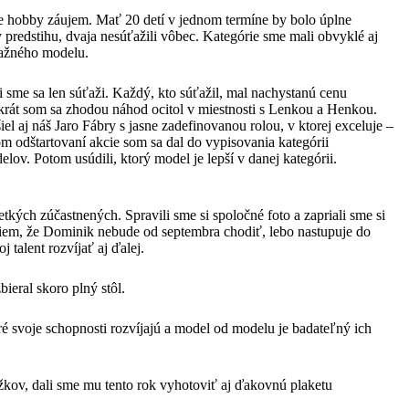
e hobby záujem. Mať 20 detí v jednom termíne by bolo úplne
 v predstihu, dvaja nesúťažili vôbec. Kategórie sme mali obvyklé aj
úťažného modelu.
 sme sa len súťaži. Každý, kto súťažil, mal nachystanú cenu
okrát som sa zhodou náhod ocitol v miestnosti s Lenkou a Henkou.
l aj náš Jaro Fábry s jasne zadefinovanou rolou, v ktorej exceluje –
odštartovaní akcie som sa dal do vypisovania kategórii
ov. Potom usúdili, ktorý model je lepší v danej kategórii.
tkých zúčastnených. Spravili sme si spoločné foto a zapriali sme si
viem, že Dominik nebude od septembra chodiť, lebo nastupuje do
 talent rozvíjať aj ďalej.
bieral skoro plný stôl.
oré svoje schopnosti rozvíjajú a model od modelu je badateľný ich
kov, dali sme mu tento rok vyhotoviť aj ďakovnú plaketu