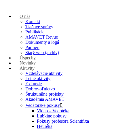
O nás
Kontakt
Tlačové správy
Publikácie
AMAVET Revue
Dokumenty a logá
Partneri
Starý web (archív)
Úspechy
Novinky
Aktivity
Vzdelávacie aktivity
Letné aktivity
Exkurzie
Dobrovoľníctvo
Štrukturálne projekty
Akadémia AMAVET
Vedátorské pokusy
Video – Vedotéka
Ľubkine pokusy
Pokusy profesora Scientifixa
Heuréka