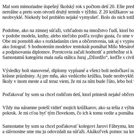
Mal som mimoriadne úspešný školský rok s počtom detí 20. Ešte pred
nereálne a preto som otvoril druhý termín v týždni. Z 20 krúžkarov sa 
neobvyklé. Niekedy bol problém nejaké vymyslieť. Bolo do nich totiž 
Podobne, ako na zimnej súťaži, vzhľadom na množstvo ľudí, ktorí bol
v podobe modelu, knihy, alebo niečoho podľa svojho gusta, čo sme v 
Obe mi pomohli ako s rozkladaním cien a občerstvenia, tak aj s vypiso
ako fotograf. S hodnotením modelov tentokrát pomáhal Mišo Mesároš
a podpisovania diplomov. Porotcovia začali hodnotiť a priebežne si k
Samostatnú kategóriu mala naša stálica Juraj „Džordžo“, keďže s civi
Výsledky boli stanovené, diplomy vypísané a všetci boli nedočkaví na 
krásne prázdniny. Aj pre mňa, ako vedúceho krúžku, bude neobvyklé,
školy v inom meste a už teraz viem, že mi za ním bude ľúto, lebo bol 
Poďakovať by som sa chcel rodičom detí, ktorí priniesli nejaké občerst
Vždy ma náramne poteší vidieť mojich krúžkarov, ako sa tešia z výhier
pokrok. Je mi cťou byť tým človekom, čo ich k tomu vedie a pomáha 
Samostatne by som sa chcel poďakovať kolegovi Jarovi Fábrymu, kto
a slávnostne sme mu ju odovzdali na súťaži. Akákoľvek pomoc na krú