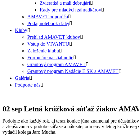
Zvieratká a malí debrujári
Rady pre mladých záhradkárov
AMAVET odporúča
Podaj notebook ďalej
Kluby
Prehľad AMAVET klubov
Vstup do VIVANTU
Založenie klubu
Formuláre na stiahnutie
Grantový program AMAVET
Grantový program Nadácie E.SK a AMAVET
Galéria
Podporte nás
02 sep
Letná krúžková súťaž žiakov AMAV
Podobne ako každý rok, aj teraz koniec júna znamenal pre účastníko
a zlepšovania v podobe súťaže a náležitej odmeny v letnej krúžkovej
vytlačil kolega Jaro Mucha.