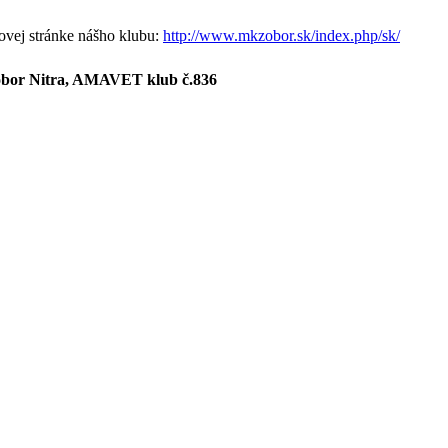
bovej stránke nášho klubu:
http://www.mkzobor.sk/index.php/sk/
Zobor Nitra, AMAVET klub č.836