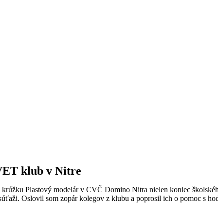
ET klub v Nitre
v krúžku Plastový modelár v CVČ Domino Nitra nielen koniec školskéh
 súťaži. Oslovil som zopár kolegov z klubu a poprosil ich o pomoc s h