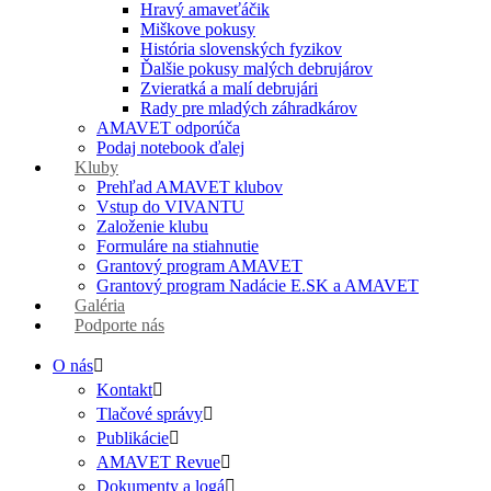
Hravý amaveťáčik
Miškove pokusy
História slovenských fyzikov
Ďalšie pokusy malých debrujárov
Zvieratká a malí debrujári
Rady pre mladých záhradkárov
AMAVET odporúča
Podaj notebook ďalej
Kluby
Prehľad AMAVET klubov
Vstup do VIVANTU
Založenie klubu
Formuláre na stiahnutie
Grantový program AMAVET
Grantový program Nadácie E.SK a AMAVET
Galéria
Podporte nás
O nás
Kontakt
Tlačové správy
Publikácie
AMAVET Revue
Dokumenty a logá