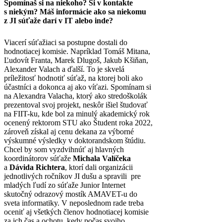
Spomínaš si na niekoho? Si v kontakte
s niekým? Máš informácie ako sa niekomu
z JI súťaže darí v IT alebo inde?
Viacerí súťažiaci sa postupne dostali do
hodnotiacej komisie. Napríklad Tomáš Mitana,
Ľudovít Franta, Marek Dlugoš, Jakub Kšiňan,
Alexander Valach a ďalší. To je skvelá
príležitosť hodnotiť súťaž, na ktorej boli ako
účastníci a dokonca aj ako víťazi. Spomínam si
na Alexandra Valacha, ktorý ako stredoškolák
prezentoval svoj projekt, neskôr išiel študovať
na FIIT-ku, kde bol za minulý akademický rok
ocenený rektorom STU ako Študent roka 2022,
zároveň získal aj cenu dekana za výborné
výskumné výsledky v doktorandskom štúdiu.
Chcel by som vyzdvihnúť aj hlavných
koordinátorov súťaže
Michala Valíčeka
a
Dávida Richtera
, ktorí dali organizácii
jednotlivých ročníkov JI dušu a spravili pre
mladých ľudí zo súťaže Junior Internet
skutočný odrazový mostík AMAVET-u do
sveta informatiky. V neposlednom rade treba
oceniť aj všetkých členov hodnotiacej komisie
za ich čas a ochotu, kedy počas svojho