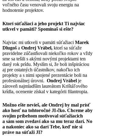
voľného času venovali svoju energiu na
hodnotenie projektov.
Ktorí súťažiaci a jeho projekt Ti najviac
utkvel v pamäti? Spomínaš si ešte?
Najviac mi utkveli v pamäti súťažiaci
Marek
Dlugoš
a
Ondrej Vrábel,
ktorí sa súťaže
pravidelne zúčastňovali niekoľko rokov a vždy
sme sa tešili s akými novými projektami ten
daný rok prídu. Myslím si, že boli inšpiráciou
aj pre ostatných účastníkov, nakoľko ich
projekty a s nimi spojené prezentácie boli na
profesionálnej úrovni.
Ondrej Vrábel
je
zároveň najmladším laureátom Krištáľového
krídla, ocenenie získal v kategórii filantropia.
Možno ešte nevieš, ale Ondrej by mal prísť
ako hosť na tohtoročné JI-čko. Chceme aby
svojim príbehom motivoval súťažiacich
a sám som zvedaví ako sa mu teraz darí. No
a nakoniec ako sa darí Tebe, keď nie si
práve na súťaži JI?