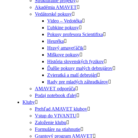
Štrukturálne projekty
Akadémia AMAVET
Vedátorské pokusy
Video – Vedotéka
Ľubkine pokusy
Pokusy profesora Scientifixa
Heuréka
Hravý amaveťáčik
Miškove pokusy
História slovenských fyzikov
Ďalšie pokusy malých debrujárov
Zvieratká a malí debrujári
Rady pre mladých záhradkárov
AMAVET odporúča
Podaj notebook ďalej
Kluby
Prehľad AMAVET klubov
Vstup do VIVANTU
Založenie klubu
Formuláre na stiahnutie
Grantový program AMAVET