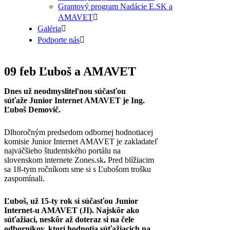
Grantový program Nadácie E.SK a
AMAVET
Galéria
Podporte nás
09 feb
Ľuboš a AMAVET
Dnes už neodmysliteľnou súčasťou
súťaže Junior Internet AMAVET je Ing.
Ľuboš Demovič.
Dlhoročným predsedom odbornej hodnotiacej
komisie Junior Internet AMAVET je zakladateľ
najväčšieho študentského portálu na
slovenskom internete Zones.sk
.
Pred blížiacim
sa 18-tym ročníkom sme si s Ľubošom trošku
zaspomínali.
Ľuboš, už 15-ty rok si súčasťou Junior
Internet-u AMAVET (JI). Najskôr ako
súťažiaci, neskôr až doteraz si na čele
odborníkov, ktorí hodnotia súťažiacich na