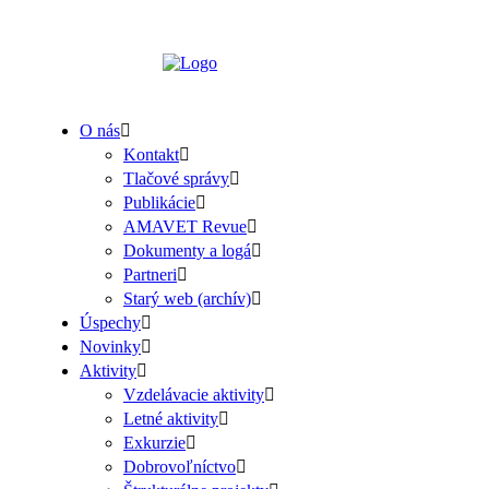
O nás
Kontakt
Tlačové správy
Publikácie
AMAVET Revue
Dokumenty a logá
Partneri
Starý web (archív)
Úspechy
Novinky
Aktivity
Vzdelávacie aktivity
Letné aktivity
Exkurzie
Dobrovoľníctvo