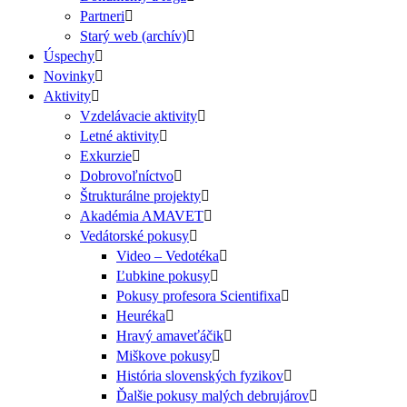
Partneri
Starý web (archív)
Úspechy
Novinky
Aktivity
Vzdelávacie aktivity
Letné aktivity
Exkurzie
Dobrovoľníctvo
Štrukturálne projekty
Akadémia AMAVET
Vedátorské pokusy
Video – Vedotéka
Ľubkine pokusy
Pokusy profesora Scientifixa
Heuréka
Hravý amaveťáčik
Miškove pokusy
História slovenských fyzikov
Ďalšie pokusy malých debrujárov