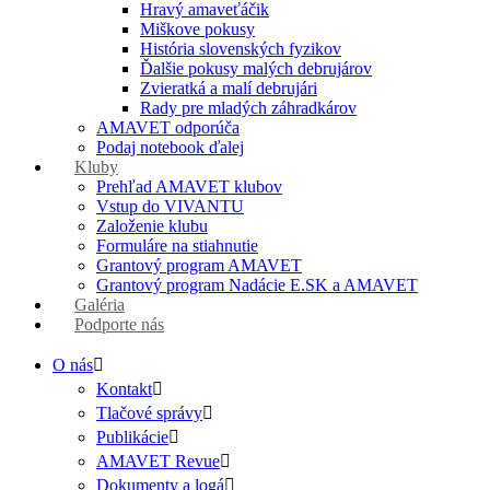
Hravý amaveťáčik
Miškove pokusy
História slovenských fyzikov
Ďalšie pokusy malých debrujárov
Zvieratká a malí debrujári
Rady pre mladých záhradkárov
AMAVET odporúča
Podaj notebook ďalej
Kluby
Prehľad AMAVET klubov
Vstup do VIVANTU
Založenie klubu
Formuláre na stiahnutie
Grantový program AMAVET
Grantový program Nadácie E.SK a AMAVET
Galéria
Podporte nás
O nás
Kontakt
Tlačové správy
Publikácie
AMAVET Revue
Dokumenty a logá