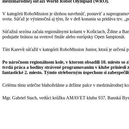
medzinárodnej súťaži World Robot Olympiad (WRO).
V kategórii RoboMission je úlohou navrhnúť, postaviť a naprogramov
sveta. Súťaž je výnimočná aj tým, že v deň konania sa pridáva tzv. „
Súťažná sezóna začala regionálnymi kolami v Košiciach, Žiline a Bansk
podujatie bránou na svetové finále alebo európsky Open šampionát.
Tím Karevít súťažil v kategórii RoboMission Junior, ktorá je určená 
Po náročnom regionálnom kole, v ktorom obsadili 10. miesto so
tvrdá práca a hodiny strávené programovaním v klube priniesli 
fantastické 2. miesto. Týmto strieborným úspechom si zabezpeč
Celému tímu srdečne blahoželáme a držíme palce v medzinárodnej ko
Mgr. Gabriel Stach, vedúci krúžku AMAVET klubu 937, Banská Bys