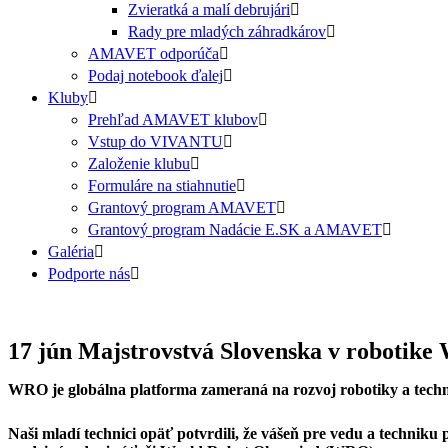
Zvieratká a malí debrujári
Rady pre mladých záhradkárov
AMAVET odporúča
Podaj notebook ďalej
Kluby
Prehľad AMAVET klubov
Vstup do VIVANTU
Založenie klubu
Formuláre na stiahnutie
Grantový program AMAVET
Grantový program Nadácie E.SK a AMAVET
Galéria
Podporte nás
17 jún
Majstrovstvá Slovenska v robotike
WRO je globálna platforma zameraná na rozvoj robotiky a techn
Naši mladí technici opäť potvrdili, že vášeň pre vedu a technik