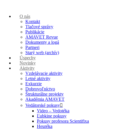
O nás
Kontakt
Tlačové správy
Publikácie
AMAVET Revue
Dokumenty a logá
Partneri
Starý web (archív)
Úspechy
Novinky
Aktivity
Vzdelávacie aktivity
Letné aktivity
Exkurzie
Dobrovoľníctvo
Štrukturálne projekty
Akadémia AMAVET
Vedátorské pokusy
Video – Vedotéka
Ľubkine pokusy
Pokusy profesora Scientifixa
Heuréka