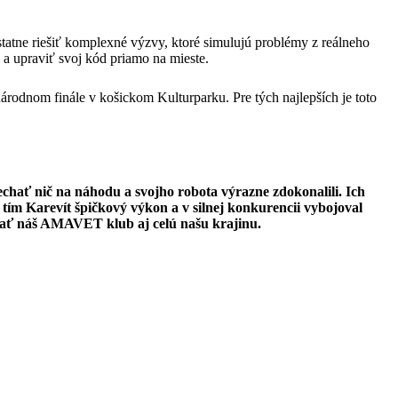
atne riešiť komplexné výzvy, ktoré simulujú problémy z reálneho
 a upraviť svoj kód priamo na mieste.
národnom finále v košickom Kulturparku. Pre tých najlepších je toto
hať nič na náhodu a svojho robota výrazne zdokonalili. Ich
ím Karevít špičkový výkon a v silnej konkurencii vybojoval
ovať náš AMAVET klub aj celú našu krajinu.