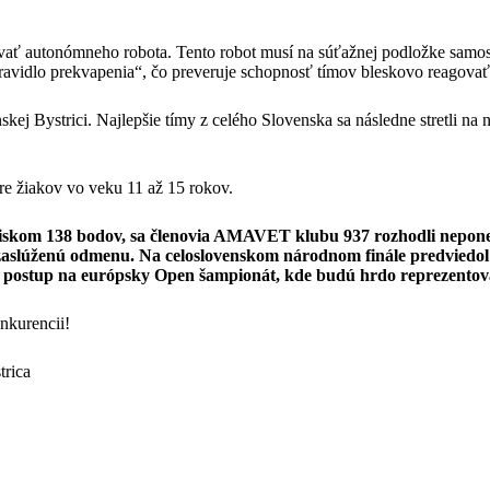
ať autonómneho robota. Tento robot musí na súťažnej podložke samost
pravidlo prekvapenia“, čo preveruje schopnosť tímov bleskovo reagovať
ej Bystrici. Najlepšie tímy z celého Slovenska sa následne stretli na 
pre žiakov vo veku 11 až 15 rokov.
 ziskom 138 bodov, sa členovia AMAVET klubu 937 rozhodli neponec
zaslúženú odmenu. Na celoslovenskom národnom finále predviedol t
ili postup na európsky Open šampionát, kde budú hrdo reprezent
nkurencii!
trica