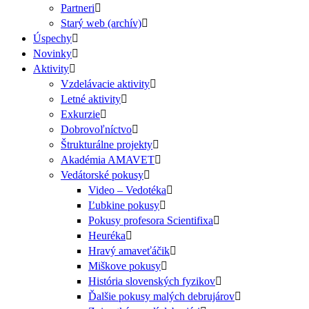
Partneri
Starý web (archív)
Úspechy
Novinky
Aktivity
Vzdelávacie aktivity
Letné aktivity
Exkurzie
Dobrovoľníctvo
Štrukturálne projekty
Akadémia AMAVET
Vedátorské pokusy
Video – Vedotéka
Ľubkine pokusy
Pokusy profesora Scientifixa
Heuréka
Hravý amaveťáčik
Miškove pokusy
História slovenských fyzikov
Ďalšie pokusy malých debrujárov