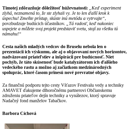
Timotej zdôrazňuje dôležitosť húževnatosti:
„Keď experiment
zlyhá, neznamená to, že ste zlyhali vy. Je to len ďalší krok k
úspechu! Zmeňte prístup, skúste inú metódu a vytrvajte“
,
povzbudzuje budúcich účastníkov.
„Tá radosť, keď nakoniec
uspejete a môžete svoj projekt predstaviť svetu, stojí za všetku tú
námahu!“
Cesta našich mladých vedcov do Bruselu nebola len o
prezentácii ich výskumu, ale aj o objavovaní nových horizontov,
nadväzovaní priateľstiev a inšpirácii pre budúcnosť. Niet
pochýb, že táto skúsenosť bude katalyzátorom ich ďalšieho
vedeckého rastu a možno aj začiatkom medzinárodných
spoluprác, ktoré časom prinesú nové prevratné objavy.
Za finančnú podporu tejto cesty Víťazov Festivalu vedy a techniky
AMAVET ďakujeme dlhoročnému partnerovi Občianskemu
združeniu priateľov dejín techniky a vynálezov, ktorý spravuje
Nadačný fond manželov Tabačkov.
Barbora Cíchová