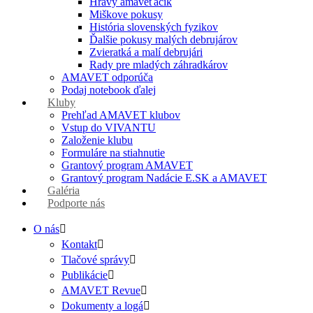
Hravý amaveťáčik
Miškove pokusy
História slovenských fyzikov
Ďalšie pokusy malých debrujárov
Zvieratká a malí debrujári
Rady pre mladých záhradkárov
AMAVET odporúča
Podaj notebook ďalej
Kluby
Prehľad AMAVET klubov
Vstup do VIVANTU
Založenie klubu
Formuláre na stiahnutie
Grantový program AMAVET
Grantový program Nadácie E.SK a AMAVET
Galéria
Podporte nás
O nás
Kontakt
Tlačové správy
Publikácie
AMAVET Revue
Dokumenty a logá