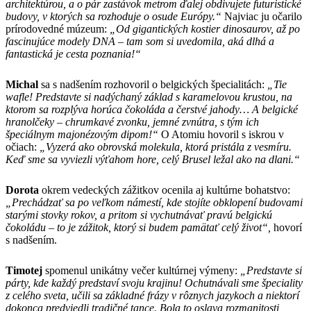
architektúrou, a o pár zastávok metrom ďalej obdivujete futuristické
budovy, v ktorých sa rozhoduje o osude Európy.“
Najviac ju očarilo
prírodovedné múzeum:
„Od gigantických kostier dinosaurov, až po
fascinujúce modely DNA – tam som si uvedomila, aká dlhá a
fantastická je cesta poznania!“
Michal
sa s nadšením rozhovoril o belgických špecialitách:
„Tie
wafle! Predstavte si nadýchaný základ s karamelovou krustou, na
ktorom sa rozplýva horúca čokoláda a čerstvé jahody… A belgické
hranolčeky – chrumkavé zvonku, jemné zvnútra, s tým ich
špeciálnym majonézovým dipom!“
O Atomiu hovoril s iskrou v
očiach:
„Vyzerá ako obrovská molekula, ktorá pristála z vesmíru.
Keď sme sa vyviezli výťahom hore, celý Brusel ležal ako na dlani.“
Dorota
okrem vedeckých zážitkov ocenila aj kultúrne bohatstvo:
„Prechádzať sa po veľkom námestí, kde stojíte obklopení budovami
starými stovky rokov, a pritom si vychutnávať pravú belgickú
čokoládu – to je zážitok, ktorý si budem pamätať celý život“,
hovorí
s nadšením.
Timotej
spomenul unikátny večer kultúrnej výmeny:
„Predstavte si
párty, kde každý predstaví svoju krajinu! Ochutnávali sme špeciality
z celého sveta, učili sa základné frázy v rôznych jazykoch a niektorí
dokonca predviedli tradičné tance. Bola to oslava rozmanitosti,