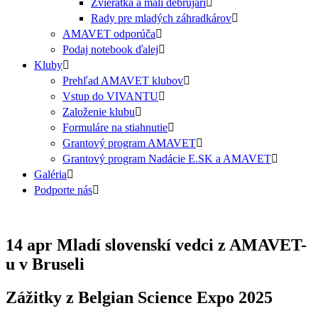
Zvieratká a malí debrujári
Rady pre mladých záhradkárov
AMAVET odporúča
Podaj notebook ďalej
Kluby
Prehľad AMAVET klubov
Vstup do VIVANTU
Založenie klubu
Formuláre na stiahnutie
Grantový program AMAVET
Grantový program Nadácie E.SK a AMAVET
Galéria
Podporte nás
14 apr
Mladí slovenskí vedci z AMAVET-
u v Bruseli
Zážitky z Belgian Science Expo 2025