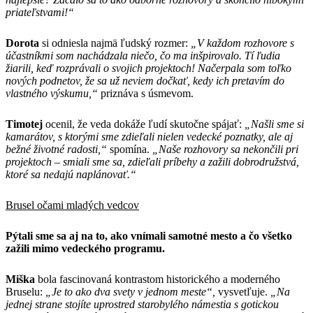
priateľstvami!“
Dorota
si odniesla najmä ľudský rozmer:
„V každom rozhovore s
účastníkmi som nachádzala niečo, čo ma inšpirovalo. Tí ľudia
žiarili, keď rozprávali o svojich projektoch! Načerpala som toľko
nových podnetov, že sa už neviem dočkať, kedy ich pretavím do
vlastného výskumu,“
priznáva s úsmevom.
Timotej
ocenil, že veda dokáže ľudí skutočne spájať:
„Našli sme si
kamarátov, s ktorými sme zdieľali nielen vedecké poznatky, ale aj
bežné životné radosti,“
spomína.
„Naše rozhovory sa nekončili pri
projektoch – smiali sme sa, zdieľali príbehy a zažili dobrodružstvá,
ktoré sa nedajú naplánovať.“
Brusel očami mladých vedcov
Pýtali sme sa aj na to, ako vnímali samotné mesto a čo všetko
zažili mimo vedeckého programu.
Miška
bola fascinovaná kontrastom historického a moderného
Bruselu:
„Je to ako dva svety v jednom meste“,
vysvetľuje.
„Na
jednej strane stojíte uprostred starobylého námestia s gotickou