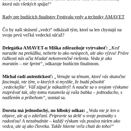
ktorá nás všetkých spája!“
Rady pre budúcich finalistov Festivalu vedy a techniky AMAVET
Čo by naši skúsení „vedci“ odkázali tým, ktorí sa len chystajú na
svoju prvú veľkú vedeckú súťaž?
Delegátka AMAVET-u Miška zdôrazňuje vytrvalosť:
„Keď
narazíte na prekážku, neberte to ako neúspech, ale ako výzvu! Práve
ťažkosti nás učia hľadať nekonvenčné riešenia. Veda je ako
maratón – nie šprint“,
odkazuje budúcim finalistom.
Michal radí autentickosť:
„Venujte sa témam, ktoré vás skutočne
fascinujú, nie tým, o ktorých si myslíte, že budú pôsobiť
‚vedeckejšie‘. Váš zápal je nákazlivý! A naučte sa o svojom výskume
rozprávať tak, aby tomu rozumela aj vaša babka – jednoducho, s
nadšením a príbehom“,
usmial sa.
Dorota má jednoduchý, no hlboký odkaz:
„Veda nie je len o
objave, ale aj o zdieľaní. Pripravte sa deliť o svoje poznatky s
radosťou! A nezabudnite – každý výskum vás posúva nielen ako
vedca, ale aj ako človeka. Takže hlavne veľa chuti do toho!“