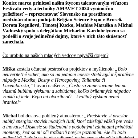
Koniec marca priniesol našim štyrom talentovaným víťazom
Festivalu vedy a techniky AMAVET 2024 výnimočnú
príležitosť – reprezentovať Slovensko na prestížnom
medzinárodnom podujatí Belgian Science Expo v Bruseli.
Dorota Reguliová, Timotej Kucko, Mathias Maruška a Michal
Vadovský spolu s delegátkou Michaelou Kardohelyovou sa
podelili o svoje jedinečné dojmy, ktoré v nich táto skúsenosť
zanechala.
Čo urobilo na našich mladých vedcov najväčší dojem?
Miška
zostala očarená pestrosťou projektov a myšlienok:
„Bolo
neuveriteľné vidieť, ako sa na jednom mieste stretávajú inšpiratívne
nápady z Mexika, Bosny a Hercegoviny, Talianska či
Luxemburska,“
hovorí nadšene.
„Často sa zameriavame len na
vlastnú bublinu výskumu a zabúdame, koľko brilantných nápadov
vzniká aj inde. Expo mi otvorilo oči – kvalitný výskum nemá
hranice!“
Michal
bol doslova pohltený atmosférou:
„Predstavte si priestor
nabitý energiou stoviek mladých ľudí, ktorí zdieľajú vášeň pre vedu
a inovácie! Diskusie so študentmi s podobnými záujmami prinášali
momenty, keď sa mi oči rozžiarili novým poznaním. Ale čo bolo
najlepšie? Začalo sa to ako odborné rozhovory a skončilo hlbokými