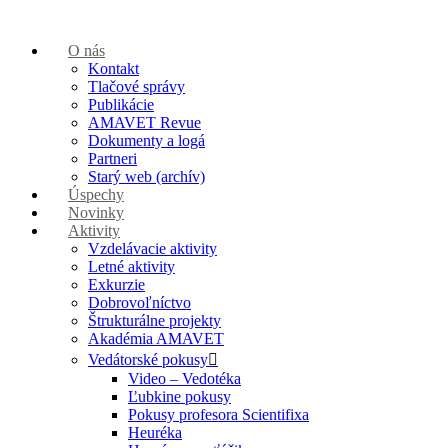
O nás
Kontakt
Tlačové správy
Publikácie
AMAVET Revue
Dokumenty a logá
Partneri
Starý web (archív)
Úspechy
Novinky
Aktivity
Vzdelávacie aktivity
Letné aktivity
Exkurzie
Dobrovoľníctvo
Štrukturálne projekty
Akadémia AMAVET
Vedátorské pokusy
Video – Vedotéka
Ľubkine pokusy
Pokusy profesora Scientifixa
Heuréka