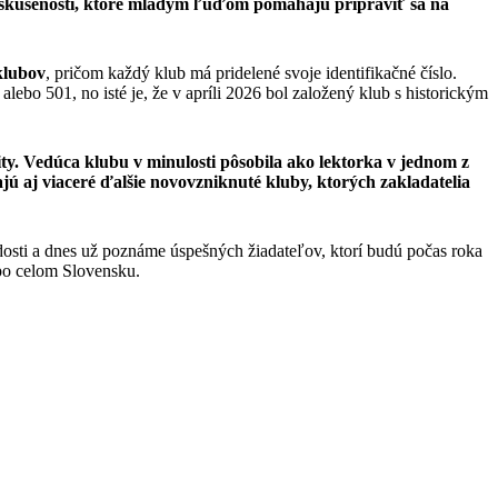
ých skúseností, ktoré mladým ľuďom pomáhajú pripraviť sa na
klubov
, pričom každý klub má pridelené svoje identifikačné číslo.
ebo 501, no isté je, že v apríli 2026 bol založený klub s historickým
ty. Vedúca klubu v minulosti pôsobila ako lektorka v jednom z
 aj viaceré ďalšie novovzniknuté kluby, ktorých zakladatelia
dosti a dnes už poznáme úspešných žiadateľov, ktorí budú počas roka
 po celom Slovensku.