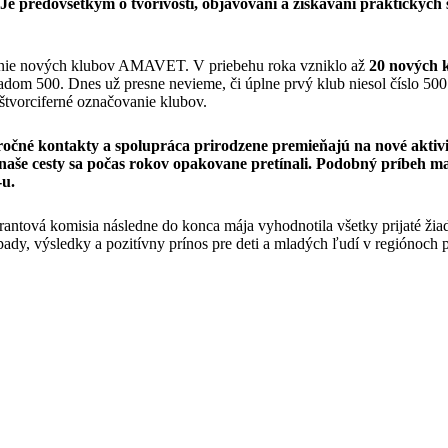
ov. Je predovšetkým o tvorivosti, objavovaní a získavaní praktick
danie nových klubov AMAVET. V priebehu roka vzniklo až
20 nových 
m 500. Dnes už presne nevieme, či úplne prvý klub niesol číslo 500 al
štvorciferné označovanie klubov.
ročné kontakty a spolupráca prirodzene premieňajú na nové aktivi
e cesty sa počas rokov opakovane pretínali. Podobný príbeh majú
-u.
rantová komisia následne do konca mája vyhodnotila všetky prijaté žia
ápady, výsledky a pozitívny prínos pre deti a mladých ľudí v regiónoch