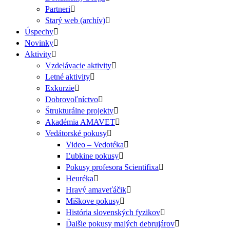
Partneri
Starý web (archív)
Úspechy
Novinky
Aktivity
Vzdelávacie aktivity
Letné aktivity
Exkurzie
Dobrovoľníctvo
Štrukturálne projekty
Akadémia AMAVET
Vedátorské pokusy
Video – Vedotéka
Ľubkine pokusy
Pokusy profesora Scientifixa
Heuréka
Hravý amaveťáčik
Miškove pokusy
História slovenských fyzikov
Ďalšie pokusy malých debrujárov