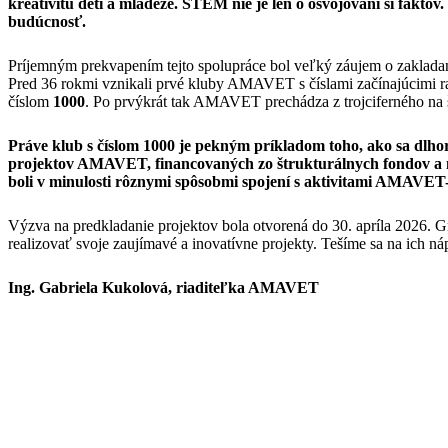
kreativitu detí a mládeže. STEM nie je len o osvojovaní si fakt
budúcnosť.
Príjemným prekvapením tejto spolupráce bol veľký záujem o zakla
Pred 36 rokmi vznikali prvé kluby AMAVET s číslami začínajúcimi rado
číslom
1000
. Po prvýkrát tak AMAVET prechádza z trojciferného na 
Práve klub s číslom 1000 je pekným príkladom toho, ako sa dlho
projektov AMAVET, financovaných zo štrukturálnych fondov a naš
boli v minulosti rôznymi spôsobmi spojení s aktivitami AMAVET
Výzva na predkladanie projektov bola otvorená do 30. apríla 2026. G
realizovať svoje zaujímavé a inovatívne projekty. Tešíme sa na ich n
Ing. Gabriela Kukolová, riaditeľka AMAVET