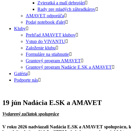
Zvieratká a malí debrujári
Rady pre mladých záhradkárov
AMAVET odporúča
Podaj notebook ďalej
Kluby
Prehľad AMAVET klubov
Vstup do VIVANTU
Založenie klubu
Formuláre na stiahnutie
Grantový program AMAVET
Grantový program Nadácie E.SK a AMAVET
Galéria
Podporte nás
19 jún
Nadácia E.SK a AMAVET
Vydarený začiatok spolupráce
V roku 2026 nadviazali Nadácia E.SK a AMAVET spoluprácu, ktor