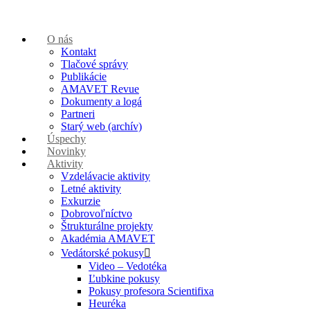
O nás
Kontakt
Tlačové správy
Publikácie
AMAVET Revue
Dokumenty a logá
Partneri
Starý web (archív)
Úspechy
Novinky
Aktivity
Vzdelávacie aktivity
Letné aktivity
Exkurzie
Dobrovoľníctvo
Štrukturálne projekty
Akadémia AMAVET
Vedátorské pokusy
Video – Vedotéka
Ľubkine pokusy
Pokusy profesora Scientifixa
Heuréka