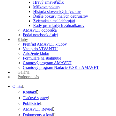
Hravý amaveťáčik
Miškove pokusy
História slovenských fyzikov
Ďalšie pokusy malých debrujárov
Zvieratká a malí debrujári
Rady pre mladých záhradkárov
AMAVET odporúča
Podaj notebook ďalej
Kluby
Prehľad AMAVET klubov
Vstup do VIVANTU
Založenie klubu
Formuláre na stiahnutie
Grantový program AMAVET
Grantový program Nadácie E.SK a AMAVET
Galéria
Podporte nás
O nás
Kontakt
Tlačové správy
Publikácie
AMAVET Revue
Dokumenty a logá