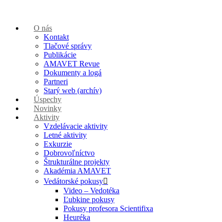
O nás
Kontakt
Tlačové správy
Publikácie
AMAVET Revue
Dokumenty a logá
Partneri
Starý web (archív)
Úspechy
Novinky
Aktivity
Vzdelávacie aktivity
Letné aktivity
Exkurzie
Dobrovoľníctvo
Štrukturálne projekty
Akadémia AMAVET
Vedátorské pokusy
Video – Vedotéka
Ľubkine pokusy
Pokusy profesora Scientifixa
Heuréka