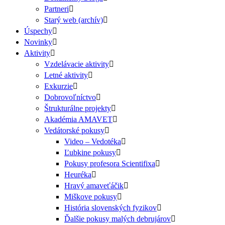
Partneri
Starý web (archív)
Úspechy
Novinky
Aktivity
Vzdelávacie aktivity
Letné aktivity
Exkurzie
Dobrovoľníctvo
Štrukturálne projekty
Akadémia AMAVET
Vedátorské pokusy
Video – Vedotéka
Ľubkine pokusy
Pokusy profesora Scientifixa
Heuréka
Hravý amaveťáčik
Miškove pokusy
História slovenských fyzikov
Ďalšie pokusy malých debrujárov