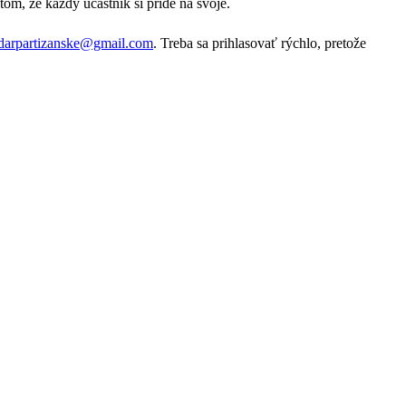
om, že každý účastník si príde na svoje.
darpartizanske@gmail.com
. Treba sa prihlasovať rýchlo, pretože