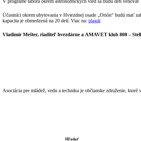
V programe tábora okrem astronomických vied sa budú deti venovať rob
Účastníci okrem ubytovania v Hviezdnej osade „Orión“ budú mať zabe
kapacita je obmedzená na 20 detí. Viac na:
plagát
Vladimír Mešter, riaditeľ hvezdárne a AMAVET klub 808 – Stel
Asociácia pre mládež, vedu a techniku je občianske združenie, ktor
Hľadať