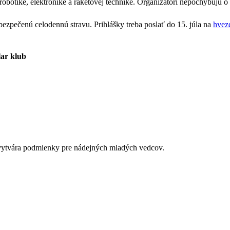
otike, elektronike a raketovej technike. Organizátori nepochybujú o t
zpečenú celodennú stravu. Prihlášky treba poslať do 15. júla na
hvez
lar klub
é vytvára podmienky pre nádejných mladých vedcov.