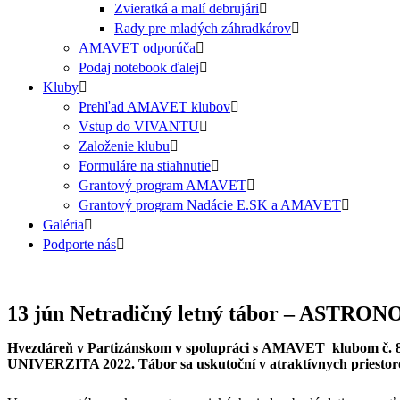
Zvieratká a malí debrujári
Rady pre mladých záhradkárov
AMAVET odporúča
Podaj notebook ďalej
Kluby
Prehľad AMAVET klubov
Vstup do VIVANTU
Založenie klubu
Formuláre na stiahnutie
Grantový program AMAVET
Grantový program Nadácie E.SK a AMAVET
Galéria
Podporte nás
13 jún
Netradičný letný tábor – ASTR
Hvezdáreň v Partizánskom v spolupráci s AMAVET klubom č. 8
UNIVERZITA 2022. Tábor sa uskutoční v atraktívnych priestoroc