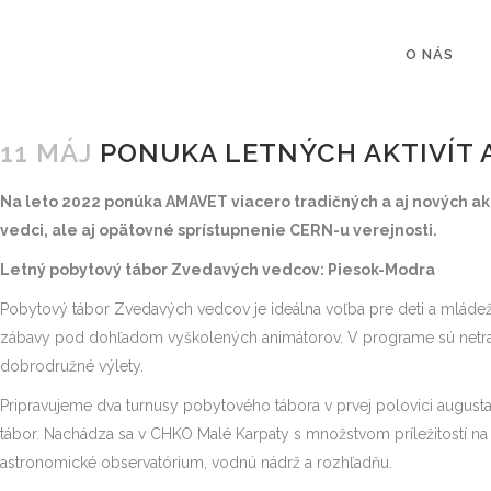
O NÁS
11 MÁJ
PONUKA LETNÝCH AKTIVÍT A
Na leto 2022 ponúka AMAVET viacero tradičných a aj nových akt
vedci, ale aj opätovné sprístupnenie CERN-u verejnosti.
Letný pobytový tábor Zvedavých vedcov: Piesok-Modra
Pobytový tábor Zvedavých vedcov je ideálna voľba pre deti a mládež o
zábavy pod dohľadom vyškolených animátorov. V programe sú netrad
dobrodružné výlety.
Pripravujeme dva turnusy pobytového tábora v prvej polovici augus
tábor. Nachádza sa v CHKO Malé Karpaty s množstvom príležitostí na 
astronomické observatórium, vodnú nádrž a rozhľadňu.