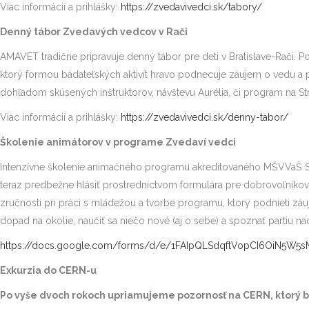
Viac informácií a prihlášky:
https://zvedavivedci.sk/tabory/
Denný tábor Zvedavých vedcov v Rači
AMAVET tradične pripravuje denný tábor pre deti v Bratislave-Rači. 
ktorý formou bádateľských aktivít hravo podnecuje záujem o vedu a po
dohľadom skúsených inštruktorov, návštevu Aurélia, či program na Stro
Viac informácií a prihlášky:
https://zvedavivedci.sk/denny-tabor/
Školenie animátorov v programe Zvedaví vedci
Intenzívne školenie animačného programu akreditovaného MŠVVaŠ SR
teraz predbežne hlásiť prostredníctvom formulára pre dobrovoľník
zručnosti pri práci s mládežou a tvorbe programu, ktorý podnieti záu
dopad na okolie, naučiť sa niečo nové (aj o sebe) a spoznať partiu n
https://docs.google.com/forms/d/e/1FAIpQLSdqftVopCI6OiN5W
Exkurzia do CERN-u
Po vyše dvoch rokoch upriamujeme pozornosť na CERN, ktorý bu