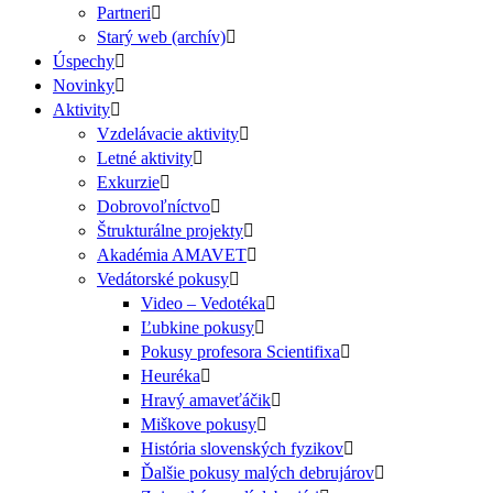
Partneri
Starý web (archív)
Úspechy
Novinky
Aktivity
Vzdelávacie aktivity
Letné aktivity
Exkurzie
Dobrovoľníctvo
Štrukturálne projekty
Akadémia AMAVET
Vedátorské pokusy
Video – Vedotéka
Ľubkine pokusy
Pokusy profesora Scientifixa
Heuréka
Hravý amaveťáčik
Miškove pokusy
História slovenských fyzikov
Ďalšie pokusy malých debrujárov