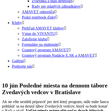
Zvieratká a malí debrujári
Rady pre mladých záhradkárov
AMAVET odporúča
Podaj notebook ďalej
Kluby
Prehľad AMAVET klubov
Vstup do VIVANTU
Založenie klubu
Formuláre na stiahnutie
Grantový program AMAVET
Grantový program Nadácie E.SK a AMAVET
Galéria
Podporte nás
10 jún
Posledné miesta na dennom tábore
Zvedavých vedcov v Bratislave
Ak ste ešte nestihli pripraviť pre deti letný program, stále máte šancu
prihlásiť sa na denný tábor Zvedavých vedcov, ktorý sa bude konať
v Rači a okolí.
Voľné miesta máme ešte počas dvoch júlových