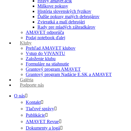
Hravý amaveťáčik
Miškove pokusy
História slovenských fyzikov
Ďalšie pokusy malých debrujárov
Zvieratká a malí debrujári
Rady pre mladých záhradkárov
AMAVET odporúča
Podaj notebook ďalej
Kluby
Prehľad AMAVET klubov
Vstup do VIVANTU
Založenie klubu
Formuláre na stiahnutie
Grantový program AMAVET
Grantový program Nadácie E.SK a AMAVET
Galéria
Podporte nás
O nás
Kontakt
Tlačové správy
Publikácie
AMAVET Revue
Dokumenty a logá