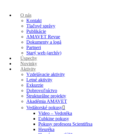
O nás
Kontakt
Tlačové správy
Publikácie
AMAVET Revue
Dokumenty a logá
Partneri
Starý web (archív)
Úspechy
Novinky
Aktivity
Vzdelávacie aktivity
Letné aktivity
Exkurzie
Dobrovoľníctvo
Štrukturálne projekty
Akadémia AMAVET
Vedátorské pokusy
Video – Vedotéka
Ľubkine pokusy
Pokusy profesora Scientifixa
Heuréka