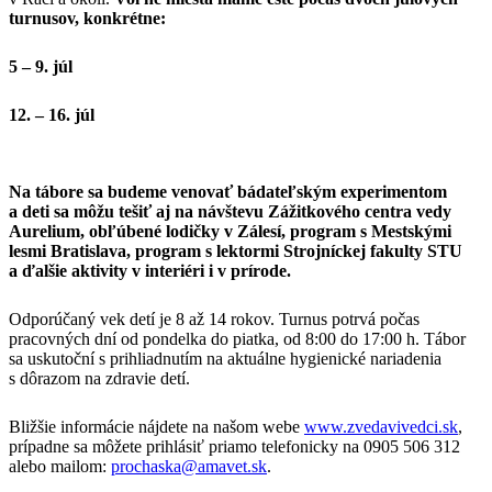
turnusov, konkrétne:
5 – 9. júl
12.
– 16. júl
Na tábore sa budeme venovať bádateľským experimentom
a deti sa môžu tešiť aj na návštevu Zážitkového centra vedy
Aurelium, obľúbené lodičky v Zálesí, program s Mestskými
lesmi Bratislava, program s lektormi Strojníckej fakulty STU
a ďalšie aktivity v interiéri i v prírode.
Odporúčaný vek detí je 8 až 14 rokov. Turnus potrvá počas
pracovných dní od pondelka do piatka, od 8:00 do 17:00 h. Tábor
sa uskutoční s prihliadnutím na aktuálne hygienické nariadenia
s dôrazom na zdravie detí.
Bližšie informácie nájdete na našom webe
www.zvedavivedci.sk
,
prípadne sa môžete prihlásiť priamo telefonicky na 0905 506 312
alebo mailom:
prochaska@amavet.sk
.