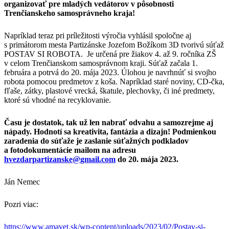
organizovať pre mladých vedátorov v pôsobnosti
Trenčianskeho samosprávneho kraja!
Napríklad teraz pri príležitosti výročia vyhlásil spoločne aj
s primátorom mesta Partizánske Jozefom Božíkom 3D tvorivú súťaž
POSTAV SI ROBOTA. Je určená pre žiakov 4. až 9. ročníka ZŠ
v celom Trenčianskom samosprávnom kraji. Súťaž začala 1.
februára a potrvá do 20. mája 2023. Úlohou je navrhnúť si svojho
robota pomocou predmetov z koša. Napríklad staré noviny, CD-čka,
fľaše, zátky, plastové vrecká, škatule, plechovky, či iné predmety,
ktoré sú vhodné na recyklovanie.
Času je dostatok, tak už len nabrať odvahu a samozrejme aj
nápady. Hodnotí sa kreativita, fantázia a dizajn! Podmienkou
zaradenia do súťaže je zaslanie súťažných podkladov
a fotodokumentácie mailom na adresu
hvezdarpartizanske
@
gmail.com
do 20. mája 2023.
Ján Nemec
Pozri viac:
https://www.amavet.sk/wp-content/uploads/2023/02/Postav-si-