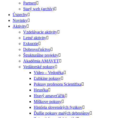
Partneri
Starý web (archív)
Úspechy
Novinky
Aktivity
Vzdelávacie aktivity
Letné aktivity
Exkurzie
Dobrovoľníctvo
Štrukturálne projekty
Akadémia AMAVET
Vedátorské pokusy
Video – Vedotéka
Ľubkine pokusy
Pokusy profesora Scientifixa
Heuréka
Hravý amaveťáčik
Miškove pokusy
História slovenských fyzikov
Ďalšie pokusy malých debrujárov