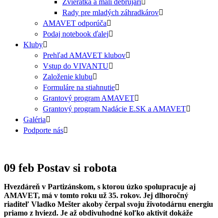
Zvieratká a malí debrujári
Rady pre mladých záhradkárov
AMAVET odporúča
Podaj notebook ďalej
Kluby
Prehľad AMAVET klubov
Vstup do VIVANTU
Založenie klubu
Formuláre na stiahnutie
Grantový program AMAVET
Grantový program Nadácie E.SK a AMAVET
Galéria
Podporte nás
09 feb
Postav si robota
Hvezdáreň v Partizánskom, s ktorou úzko spolupracuje aj
AMAVET, má v tomto roku už 35. rokov. Jej dlhoročný
riaditeľ Vladko Mešter akoby čerpal svoju životodárnu energiu
priamo z hviezd. Je až obdivuhodné koľko aktivít dokáže