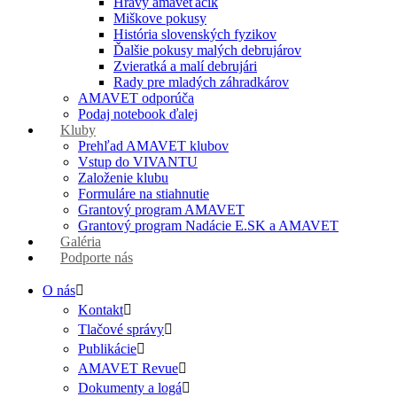
Hravý amaveťáčik
Miškove pokusy
História slovenských fyzikov
Ďalšie pokusy malých debrujárov
Zvieratká a malí debrujári
Rady pre mladých záhradkárov
AMAVET odporúča
Podaj notebook ďalej
Kluby
Prehľad AMAVET klubov
Vstup do VIVANTU
Založenie klubu
Formuláre na stiahnutie
Grantový program AMAVET
Grantový program Nadácie E.SK a AMAVET
Galéria
Podporte nás
O nás
Kontakt
Tlačové správy
Publikácie
AMAVET Revue
Dokumenty a logá