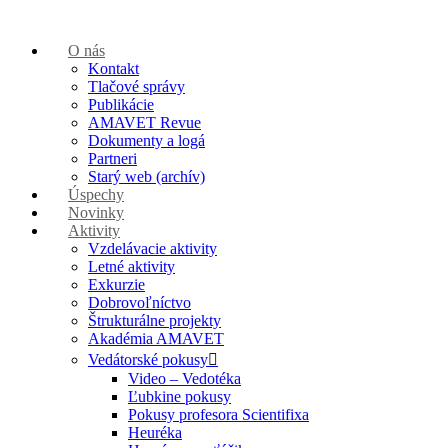
O nás
Kontakt
Tlačové správy
Publikácie
AMAVET Revue
Dokumenty a logá
Partneri
Starý web (archív)
Úspechy
Novinky
Aktivity
Vzdelávacie aktivity
Letné aktivity
Exkurzie
Dobrovoľníctvo
Štrukturálne projekty
Akadémia AMAVET
Vedátorské pokusy
Video – Vedotéka
Ľubkine pokusy
Pokusy profesora Scientifixa
Heuréka