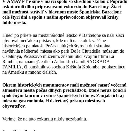
V AMAVET-e sme v marci spolu so strednou školou z Popradu
uskutočnili dlho pripravovanú exkurziu do Barcelony. Žiaci
mali možnosť stráviť v hlavnom meste Španielska Barcelone
celé štyri dni a spolu s našim sprievodcom objavovali krásy
tohto mesta.
Hneď po prílete na medzinárodné letisko v Barcelone sa naši žiaci
ubytovali neďaleko prístavu, kde mali na skok k väčšine
historických pamiatok. Počas nabitých štyroch dní skupina
navštívila nádherné miesta ako park De la Ciutadella, múzeum de
Catalunya, Picassovo múzeum, známu ulici svojimi trhmi La
Rambla, najznámejšie dielo Antoni-ho Gaudi SAGRADA
FAMILIA, či pamätník so sochou Krištofa Kolomba, poukazujúcu
na Ameriku a mnoho ďalších.
Okrem historických monumentov mali možnosť nasať večernú
atmosféru mesta počas dlhých prechádzok, ktoré neraz končili
spoločným tancom v rytme španielskych tónov. Zaujala ich aj
miestna gastronómia, či ústretový prístup miestnych
obyvateľov.
Veríme, že na túto exkurziu nikdy nezabudnú.