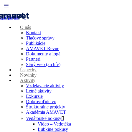
O nás
Kontakt
Tlačové správy
Publikácie
AMAVET Revue
Dokumenty a logá
Partneri
Starý web (archív)
Úspechy
Novinky
Aktivity
Vzdelávacie aktivity
Letné aktivity
Exkurzie
Dobrovoľníctvo
Štrukturálne projekty
Akadémia AMAVET
Vedátorské pokusy
Video – Vedotéka
Ľubkine pokusy