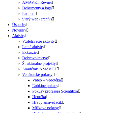
AMAVET Revue
Dokumenty a logá
Partneri
Starý web (archív)
Úspechy
Novinky
Aktivity
Vzdelávacie aktivity
Letné aktivity
Exkurzie
Dobrovoľníctvo
Štrukturálne projekty
Akadémia AMAVET
Vedátorské pokusy
Video – Vedotéka
Ľubkine pokusy
Pokusy profesora Scientifixa
Heuréka
Hravý amaveťáčik
Miškove pokusy