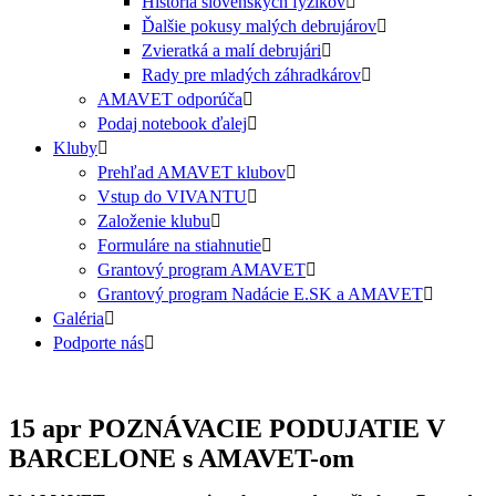
História slovenských fyzikov
Ďalšie pokusy malých debrujárov
Zvieratká a malí debrujári
Rady pre mladých záhradkárov
AMAVET odporúča
Podaj notebook ďalej
Kluby
Prehľad AMAVET klubov
Vstup do VIVANTU
Založenie klubu
Formuláre na stiahnutie
Grantový program AMAVET
Grantový program Nadácie E.SK a AMAVET
Galéria
Podporte nás
15 apr
POZNÁVACIE PODUJATIE V
BARCELONE s AMAVET-om