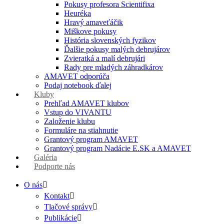
Pokusy profesora Scientifixa
Heuréka
Hravý amaveťáčik
Miškove pokusy
História slovenských fyzikov
Ďalšie pokusy malých debrujárov
Zvieratká a malí debrujári
Rady pre mladých záhradkárov
AMAVET odporúča
Podaj notebook ďalej
Kluby
Prehľad AMAVET klubov
Vstup do VIVANTU
Založenie klubu
Formuláre na stiahnutie
Grantový program AMAVET
Grantový program Nadácie E.SK a AMAVET
Galéria
Podporte nás
O nás
Kontakt
Tlačové správy
Publikácie