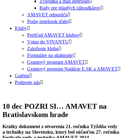
Zvieratká a malí debrujári
Rady pre mladých záhradkárov
AMAVET odporúča
Podaj notebook ďalej
Kluby
Prehľad AMAVET klubov
Vstup do VIVANTU
Založenie klubu
Formuláre na stiahnutie
Grantový program AMAVET
Grantový program Nadácie E.SK a AMAVET
Galéria
Podporte nás
10 dec
POZRI SI… AMAVET na
Bratislavskom hrade
Krátky dokument z otvorenia 21. ročníka Týždňa vedy
a techniky na Slovensku, ktorý bol súčasťou 27. ročníka
Festivalu vedy a techniky AMAVET 2024.