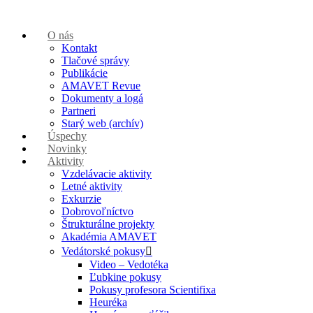
O nás
Kontakt
Tlačové správy
Publikácie
AMAVET Revue
Dokumenty a logá
Partneri
Starý web (archív)
Úspechy
Novinky
Aktivity
Vzdelávacie aktivity
Letné aktivity
Exkurzie
Dobrovoľníctvo
Štrukturálne projekty
Akadémia AMAVET
Vedátorské pokusy
Video – Vedotéka
Ľubkine pokusy
Pokusy profesora Scientifixa
Heuréka