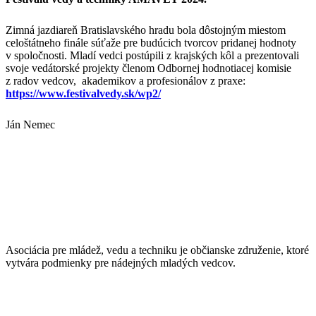
Zimná jazdiareň Bratislavského hradu bola dôstojným miestom
celoštátneho finále súťaže pre budúcich tvorcov pridanej hodnoty
v spoločnosti. Mladí vedci postúpili z krajských kôl a prezentovali
svoje vedátorské projekty členom Odbornej hodnotiacej komisie
z radov vedcov, akademikov a profesionálov z praxe:
https://www.festivalvedy.sk/wp2/
Ján Nemec
Asociácia pre mládež, vedu a techniku je občianske združenie, ktoré
vytvára podmienky pre nádejných mladých vedcov.