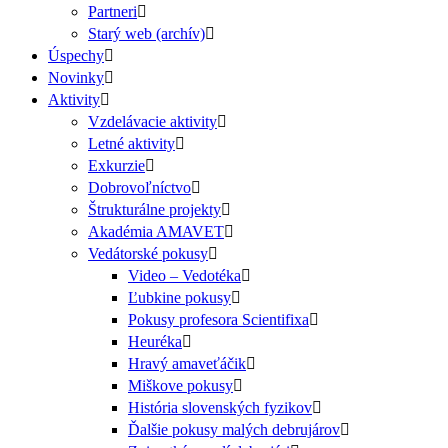
Partneri
Starý web (archív)
Úspechy
Novinky
Aktivity
Vzdelávacie aktivity
Letné aktivity
Exkurzie
Dobrovoľníctvo
Štrukturálne projekty
Akadémia AMAVET
Vedátorské pokusy
Video – Vedotéka
Ľubkine pokusy
Pokusy profesora Scientifixa
Heuréka
Hravý amaveťáčik
Miškove pokusy
História slovenských fyzikov
Ďalšie pokusy malých debrujárov