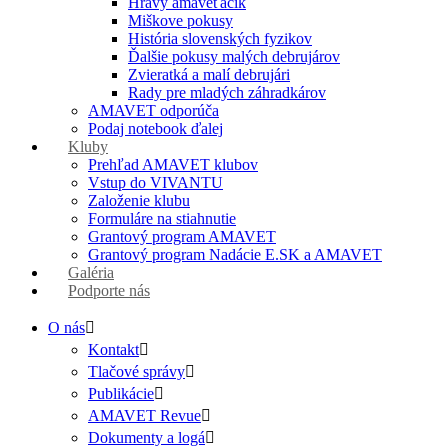
Hravý amaveťáčik
Miškove pokusy
História slovenských fyzikov
Ďalšie pokusy malých debrujárov
Zvieratká a malí debrujári
Rady pre mladých záhradkárov
AMAVET odporúča
Podaj notebook ďalej
Kluby
Prehľad AMAVET klubov
Vstup do VIVANTU
Založenie klubu
Formuláre na stiahnutie
Grantový program AMAVET
Grantový program Nadácie E.SK a AMAVET
Galéria
Podporte nás
O nás
Kontakt
Tlačové správy
Publikácie
AMAVET Revue
Dokumenty a logá