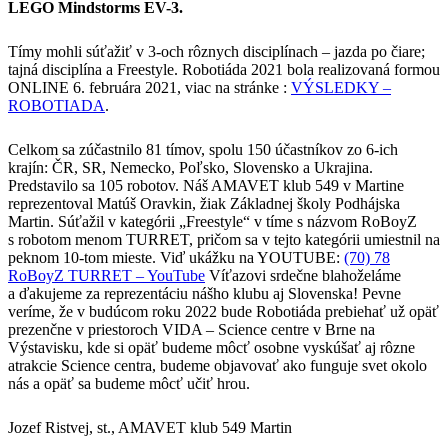
LEGO Mindstorms EV-3.
Tímy mohli súťažiť v 3-och rôznych disciplínach – jazda po čiare;
tajná disciplína a Freestyle. Robotiáda 2021 bola realizovaná formou
ONLINE 6. februára 2021, viac na stránke :
VÝSLEDKY –
ROBOTIADA
.
Celkom sa zúčastnilo 81 tímov, spolu 150 účastníkov zo 6-ich
krajín: ČR, SR, Nemecko, Poľsko, Slovensko a Ukrajina.
Predstavilo sa 105 robotov. Náš AMAVET klub 549 v Martine
reprezentoval Matúš Oravkin, žiak Základnej školy Podhájska
Martin. Súťažil v kategórii „Freestyle“ v tíme s názvom RoBoyZ
s robotom menom TURRET, pričom sa v tejto kategórii umiestnil na
peknom 10-tom mieste. Viď ukážku na YOUTUBE:
(70) 78
RoBoyZ TURRET – YouTube
Víťazovi srdečne blahoželáme
a ďakujeme za reprezentáciu nášho klubu aj Slovenska! Pevne
veríme, že v budúcom roku 2022 bude Robotiáda prebiehať už opäť
prezenčne v priestoroch VIDA – Science centre v Brne na
Výstavisku, kde si opäť budeme môcť osobne vyskúšať aj rôzne
atrakcie Science centra, budeme objavovať ako funguje svet okolo
nás a opäť sa budeme môcť učiť hrou.
Jozef Ristvej, st., AMAVET klub 549 Martin