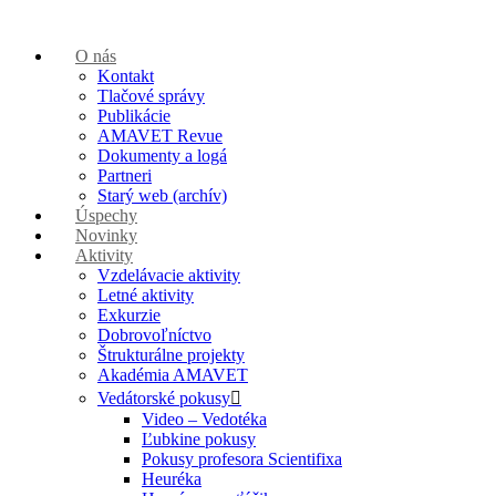
O nás
Kontakt
Tlačové správy
Publikácie
AMAVET Revue
Dokumenty a logá
Partneri
Starý web (archív)
Úspechy
Novinky
Aktivity
Vzdelávacie aktivity
Letné aktivity
Exkurzie
Dobrovoľníctvo
Štrukturálne projekty
Akadémia AMAVET
Vedátorské pokusy
Video – Vedotéka
Ľubkine pokusy
Pokusy profesora Scientifixa
Heuréka