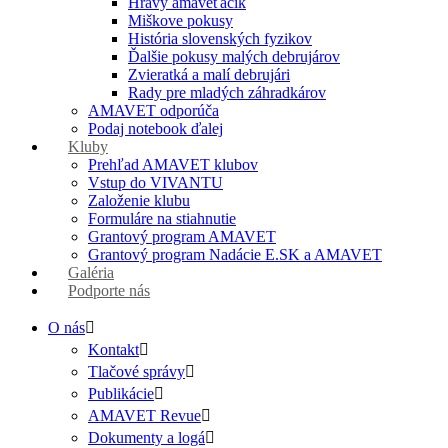
Hravý amaveťáčik
Miškove pokusy
História slovenských fyzikov
Ďalšie pokusy malých debrujárov
Zvieratká a malí debrujári
Rady pre mladých záhradkárov
AMAVET odporúča
Podaj notebook ďalej
Kluby
Prehľad AMAVET klubov
Vstup do VIVANTU
Založenie klubu
Formuláre na stiahnutie
Grantový program AMAVET
Grantový program Nadácie E.SK a AMAVET
Galéria
Podporte nás
O nás
Kontakt
Tlačové správy
Publikácie
AMAVET Revue
Dokumenty a logá