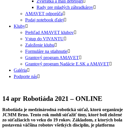
Zvieratká a malí debrujári
Rady pre mladých záhradkárov
AMAVET odporúča
Podaj notebook ďalej
Kluby
Prehľad AMAVET klubov
Vstup do VIVANTU
Založenie klubu
Formuláre na stiahnutie
Grantový program AMAVET
Grantový program Nadácie E.SK a AMAVET
Galéria
Podporte nás
14 apr
Robotiáda 2021 – ONLINE
Robotiáda je medzinárodná robotická súťaž, ktorú organizuje
JCMM Brno. Tento rok mohli súťažiť tímy, ktoré boli zložené
zo súťažiacich vo veku do 19 rokov. Základom, z ktorých bola
postavená väčšina robotov všetkých disciplín, je platforma