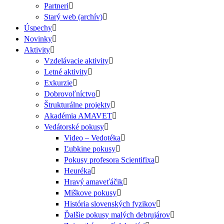
Partneri
Starý web (archív)
Úspechy
Novinky
Aktivity
Vzdelávacie aktivity
Letné aktivity
Exkurzie
Dobrovoľníctvo
Štrukturálne projekty
Akadémia AMAVET
Vedátorské pokusy
Video – Vedotéka
Ľubkine pokusy
Pokusy profesora Scientifixa
Heuréka
Hravý amaveťáčik
Miškove pokusy
História slovenských fyzikov
Ďalšie pokusy malých debrujárov